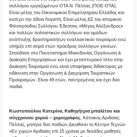
συλλόγου εργαζομένων ΟΤΑ Ν. Πέλλας (ΠΟΕ-ΟΤΑ).
Είναι μέλος του Οικονομικού Επιμελητηρίου Ελλάδος και
κατέχει την άδεια Λογιστή. Είναι μέλος ΔΣ του ιστορικού
Φιλοπρόοδου Συλλόγου Έδεσσας «Μέγας Αλέξανδρος»
και πολλών πολιτιστικών συλλόγων και ομάδων
ανάπτυξης δραστηριοτήτων εναλλακτικού τουρισμού ενώ
υπήρξε επί σειρά ετών πρόεδρος συλλόγων γονέων.
Σπούδασε στο Πανεπιστήμιο Μακεδονίας Οργάνωση &
Διοίκηση Επιχειρήσεων και έχει μεταπτυχιακό τίτλο στην
Διοίκηση Τουρισμού ενώ είναι υποψήφιος διδάκτορας με
ειδίκευση στην Οργάνωση & Διαχείριση Τουριστικών
Προορισμών. Είναι 49 ετών, παντρεμένος και έχει δύο
παιδιά.
Κωστοπούλου Κατερίνα, Καθηγήτρια μπαλέτου και
σύγχρονου χορού – χορογράφος.
Κάτοικος Αριδαίας
Πέλλας, μητέρα δύο παιδιών.Διευθύνει το Κέντρο Τεχνών
«Εν χορώ» Αριδαίας επί 15 χρόνια με δεκάδες μαθητές