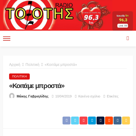
Αρχική
Πολιτική
«Κοιτάμε μπροστά»
ΠΟΛΙΤΙΚΉ
«Κοιτάμε μπροστά»
10/04/2019
Κανένα σχόλιο
Ετικέτες
Μάκης Γαβριηλίδης