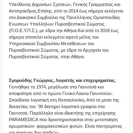
Υπεύθυνος Δημοσίων Σχέσεων, Γενικός Γραμματέας και
Αντιπρόεδρος.Επίσης, από το 2014 έως σήμερα εκλέγεται
στο Διοικητικό Συμβούλιο της Πανελλήνιας Ομοσπονδίας
Ενώσεων Υπαλλήλων Πυροσβεστικού Σώματος
(Π.Ο.Ε.Υ.Π.Σ.), με έδρα την Αθήνα.Και από το 2018 έως
σήμερα αποτελεί εκλεγμένο αιρετό μέλος του
Υπηρεσιακού Συμβουλίου Μεταθέσεων του
Πυροσβεστικού Σώματος, με έδρα το Αρχηγείο του
Πυροσβεστικού Σώματος στην Αθήνα.
Σγορούδης Γεώργιος, Λογιστής και επιχειρηματίας.
Γεννήθηκε το 1974, μεγάλωσε στα Γιαννιτσά και
αποφοίτησε από το πρώτο Γενικό Λύκειο Γιαννιτσών.
Σπούδασα λογιστική στη Θεσσαλονίκη. Από τα μέσα της
δεκαετίας του ΄90 διατηρεί λογιστικό γραφείο στα
Γιαννιτσά. Παράλληλα είναι ιδιοκτήτης της επιχείρησης
PARAMEDICA που δραστηριοποιείται στην μεταποίηση
αρωματικών- φαρμακευτικών φυτών. Είναι παντρεμένος
και πατέρας δυο παιδιών.