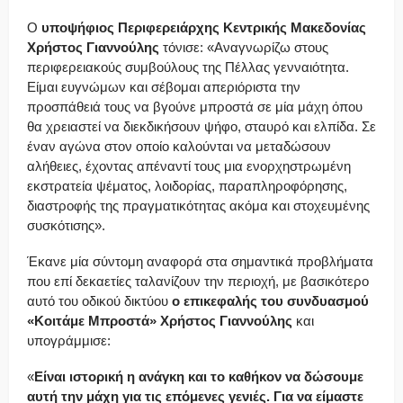
Ο
υποψήφιος Περιφερειάρχης Κεντρικής Μακεδονίας
Χρήστος Γιαννούλης
τόνισε: «Αναγνωρίζω στους
περιφερειακούς συμβούλους της Πέλλας γενναιότητα.
Είμαι ευγνώμων και σέβομαι απεριόριστα την
προσπάθειά τους να βγούνε μπροστά σε μία μάχη όπου
θα χρειαστεί να διεκδικήσουν ψήφο, σταυρό και ελπίδα. Σε
έναν αγώνα στον οποίο καλούνται να μεταδώσουν
αλήθειες, έχοντας απέναντί τους μια ενορχηστρωμένη
εκστρατεία ψέματος, λοιδορίας, παραπληροφόρησης,
διαστροφής της πραγματικότητας ακόμα και στοχευμένης
συσκότισης».
Έκανε μία σύντομη αναφορά στα σημαντικά προβλήματα
που επί δεκαετίες ταλανίζουν την περιοχή, με βασικότερο
αυτό του οδικού δικτύου
ο επικεφαλής του συνδυασμού
«Κοιτάμε Μπροστά» Χρήστος Γιαννούλης
και
υπογράμμισε:
«
Είναι ιστορική η ανάγκη και το καθήκον να δώσουμε
αυτή την μάχη για τις επόμενες γενιές. Για να είμαστε