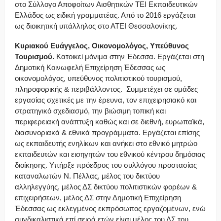
στο Σύλλογο Αποφοίτων Αισθητικών ΤΕΙ Εκπαιδευτικών
Ελλάδος ως ειδική γραμματέας. Από το 2016 εργάζεται
ως διοικητική υπάλληλος στο ΑΤΕΙ Θεσσαλονίκης.
Κυριακού Ευάγγελος, Οικονομολόγος, Υπεύθυνος
Τουρισμού.
Κατοικεί μόνιμα στην Έδεσσα. Εργάζεται στη
Δημοτική Κοινωφελή Επιχείρηση Έδεσσας ως
οικονομολόγος, υπεύθυνος πολιτιστικού τουρισμού,
πληροφορικής & περιβάλλοντος. Συμμετέχει σε ομάδες
εργασίας σχετικές με την έρευνα, τον επιχειρησιακό και
στρατηγικό σχεδιασμό, την βιώσιμη τοπική και
περιφερειακή ανάπτυξη καθώς και σε διεθνή, ευρωπαϊκά,
διασυνοριακά & εθνικά προγράμματα. Εργάζεται επίσης
ως εκπαιδευτής ενηλίκων και ανήκει στο εθνικό μητρώο
εκπαιδευτών και εισηγητών του εθνικού κέντρου δημόσιας
διοίκησης. Υπήρξε πρόεδρος του συλλόγου προστασίας
καταναλωτών Ν. Πέλλας, μέλος του δικτύου
αλληλεγγύης, μέλος ΔΣ δικτύου πολιτιστικών φορέων &
επιχειρήσεων, μέλος ΔΣ στην Δημοτική Επιχείρηση
Έδεσσας ως εκλεγμένος εκπρόσωπος εργαζομένων, ενώ
συνδικαλιστικά επί σειρά ετών είναι μέλος του ΔΣ του