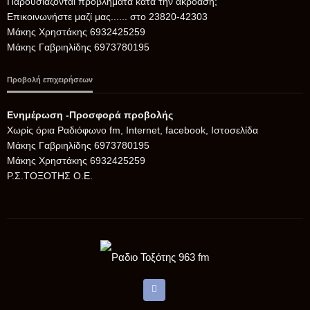
Παρουσιάζονται προβλήματα κατά την ακρόαση;
Επικοινωνήστε μαζί μας...... στο 23820-42303
Μάκης Χρηστάκης 6932425259
Μάκης Γαβριηλίδης 6973780195
Προβολή επιχειρήσεων
Ενημέρωση -Προσφορά προβολής
Xωρίς όρια Ραδιόφωνο fm, Internet, facebook, Ιστοσελίδα
Μάκης Γαβριηλίδης 6973780195
Μάκης Χρηστάκης 6932425259
Ρ.Σ.ΤΟΞΟΤΗΣ Ο.Ε.