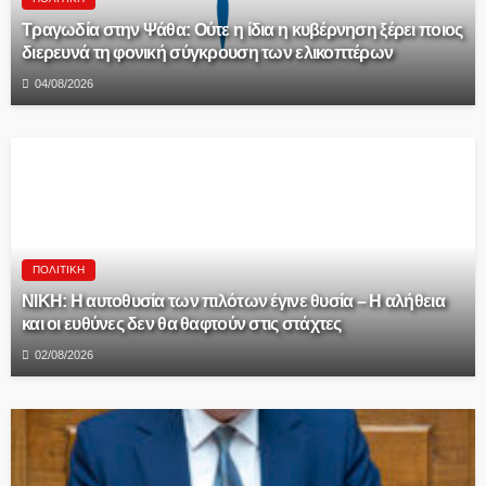
Τραγωδία στην Ψάθα: Ούτε η ίδια η κυβέρνηση ξέρει ποιος
διερευνά τη φονική σύγκρουση των ελικοπτέρων
04/08/2026
ΠΟΛΙΤΙΚΉ
ΝΙΚΗ: Η αυτοθυσία των πιλότων έγινε θυσία – Η αλήθεια
και οι ευθύνες δεν θα θαφτούν στις στάχτες
02/08/2026