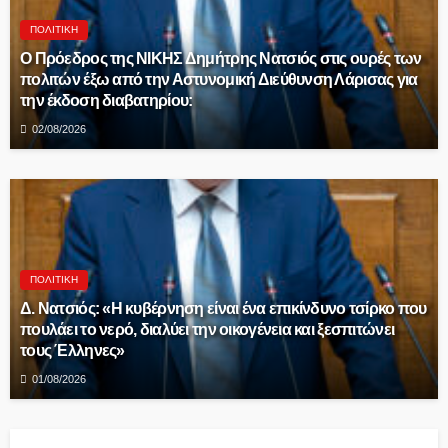
ΠΟΛΙΤΙΚΉ
Ο Πρόεδρος της ΝΙΚΗΣ Δημήτρης Νατσιός στις ουρές των
πολιτών έξω από την Αστυνομική Διεύθυνση Λάρισας για
την έκδοση διαβατηρίου:
02/08/2026
ΠΟΛΙΤΙΚΉ
Δ. Νατσιός: «Η κυβέρνηση είναι ένα επικίνδυνο τσίρκο που
πουλάει το νερό, διαλύει την οικογένεια και ξεσπιτώνει
τους Έλληνες»
01/08/2026