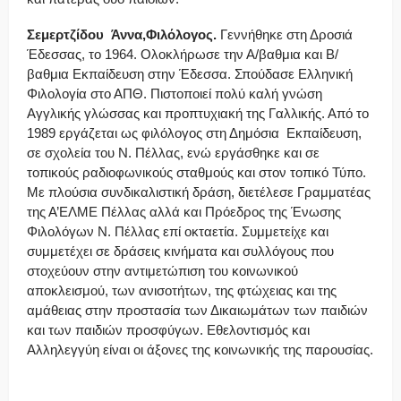
Σεμερτζίδου Άννα,Φιλόλογος.
Γεννήθηκε στη Δροσιά
Έδεσσας, το 1964. Ολοκλήρωσε την Α/βαθμια και Β/
βαθμια Εκπαίδευση στην Έδεσσα. Σπούδασε Ελληνική
Φιλολογία στο ΑΠΘ. Πιστοποιεί πολύ καλή γνώση
Αγγλικής γλώσσας και προπτυχιακή της Γαλλικής. Από το
1989 εργάζεται ως φιλόλογος στη Δημόσια Εκπαίδευση,
σε σχολεία του Ν. Πέλλας, ενώ εργάσθηκε και σε
τοπικούς ραδιοφωνικούς σταθμούς και στον τοπικό Τύπο.
Με πλούσια συνδικαλιστική δράση, διετέλεσε Γραμματέας
της Α’ΕΛΜΕ Πέλλας αλλά και Πρόεδρος της Ένωσης
Φιλολόγων Ν. Πέλλας επί οκταετία. Συμμετείχε και
συμμετέχει σε δράσεις κινήματα και συλλόγους που
στοχεύουν στην αντιμετώπιση του κοινωνικού
αποκλεισμού, των ανισοτήτων, της φτώχειας και της
αμάθειας στην προστασία των Δικαιωμάτων των παιδιών
και των παιδιών προσφύγων. Εθελοντισμός και
Αλληλεγγύη είναι οι άξονες της κοινωνικής της παρουσίας.