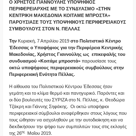
Ο ΧΡΗΣΤΟΣ ΓΙΑΝΝΟΥΛΗΣ ΥΠΟΨΗΦΙΟΣ
ΠΕΡΙΦΕΡΕΙΑΡΧΗΣ ΜΕ ΤΟ ΣΥΝΔΥΑΣΜΟ «ΣΤΗΝ
ΚΕΝΤΡΙΚΗ ΜΑΚΕΔΟΝΙΑ ΚΟΙΤΑΜΕ ΜΠΡΟΣΤΑ»
ΠΑΡΟΥΣΙΑΣΕ ΤΟΥΣ ΥΠΟΨΗΦΙΟΥΣ ΠΕΡΙΦΕΡΕΙΑΚΟΥΣ
ΣΥΜΒΟΥΛΟΥΣ ΣΤΟΝ Ν. ΠΕΛΛΑΣ
Την
Κυριακή, 7 Απριλίου 2019
σ
το Πολιτιστικό Κέντρο
Έδεσσας ο Υποψήφιος για την Περιφέρεια Κεντρικής
Μακεδονίας, Χρήστος Γιαννούλης ως επικεφαλής του
συνδυασμού «Κοιτάμε μπροστά»
παρουσίασε τους
οκτώ υποψήφιους περιφερειακούς συμβούλους στην
Περιφερειακή Ενότητα Πέλλας.
Η αίθουσα του Πολιτιστικού Κέντρου Έδεσσας ήταν
γεμάτη και το κλίμα θερμό και πανηγυρικό. Παρόντες και
οι δύο βουλευτές του ΣΥΡΙΖΑ στο Ν. Πέλλας, κ. Θεοδώρα
Τζάκρη και Γιάννης Σηφάκης. Οι οκτώ υποψήφιοι
περιφερειακοί σύμβουλοι αναφέρθηκαν στους λόγους που
τους ώθησαν να ασχοληθούν με την αυτοδιοίκηση και να
διεκδικήσουν την ψήφο των συμπολιτών τους στις εκλογές
ης
της 26
Μαΐου 2019.