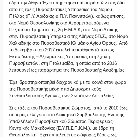
έδρα την Αθήνα.Έχει υπηρετήσει επί σειρά ετών στις δύο
από τις τρεις Πυροσβεστικές Υπηρεσίες του Νομού
Πέλλας (Π.Υ. Αριδαίας & Π.Υ. Γιαννιτσών), καθώς επίσης,
στο Νομό Θεσσαλονίκης στα Αερομεταφερόμενα
Πεζοπόρα Τμήματα της 2η Ε.Μ.Α.Κ, στο Νομό Αττικής
στην Πυροσβεστική Υπηρεσία της Αθήνας 5Π.Σ., στο Νομό
Χαλκιδικής στο Πυροσβεστικό Κλιμάκιο Αγίου Όρους. Από
το Δεκέμβριο του 2017 εκτελεί τα καθήκοντά του ως
Εκπαιδευτής – Αξιωματικός Υπηρεσίας στη Σχολή
Πυροσβεστών, στη Πτολεμαΐδα, η οποία από το 2016
λειτουργεί ως παράρτημα της Πυροσβεστικής Ακαδημίας.
Έχει δραστηριοποιηθεί διαχρονικά με τα κοινά στον χώρο
της Πυροσβεστικής μέσα από Δημοκρατικούς
Συνδικαλιστικούς Αγώνες των Σωμάτων Ασφαλείας.
Στις τάξεις του Πυροσβεστικού Σώματος, από το 2010 έως
σήμερα, εκλέγεται στο Διοικητικό Συμβούλιο της Ένωσης
Υπαλλήλων Πυροσβεστικού Σώματος Περιφέρειας
Κεντρικής Μακεδονίας (Ε.Υ.Π.Σ.Π.Κ.Μ.), με έδρα τη
Θεσσαλονίκη. Έχει επιτελέσει σε διάφορες θέσεις ως