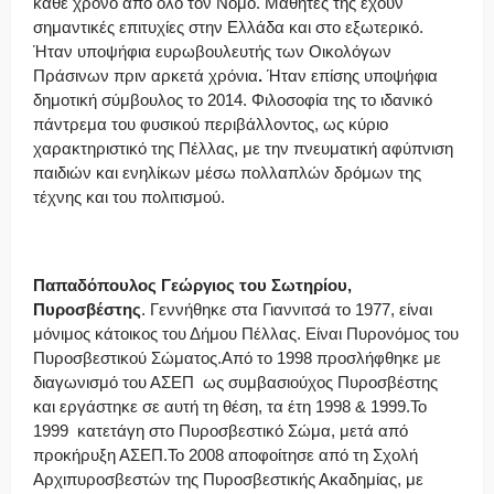
κάθε χρόνο από όλο τον Νομό. Μαθητές της έχουν
σημαντικές επιτυχίες στην Ελλάδα και στο εξωτερικό.
Ήταν υποψήφια ευρωβουλευτής των Οικολόγων
Πράσινων πριν αρκετά χρόνια
.
Ήταν επίσης υποψήφια
δημοτική σύμβουλος το 2014. Φιλοσοφία της το ιδανικό
πάντρεμα του φυσικού περιβάλλοντος, ως κύριο
χαρακτηριστικό της Πέλλας, με την πνευματική αφύπνιση
παιδιών και ενηλίκων μέσω πολλαπλών δρόμων της
τέχνης και του πολιτισμού.
Παπαδόπουλος Γεώργιος του Σωτηρίου
,
Πυροσβέστης
. Γεννήθηκε στα Γιαννιτσά το 1977, είναι
μόνιμος κάτοικος του Δήμου Πέλλας. Είναι Πυρονόμος του
Πυροσβεστικού Σώματος.Από το 1998 προσλήφθηκε με
διαγωνισμό του ΑΣΕΠ ως συμβασιούχος Πυροσβέστης
και εργάστηκε σε αυτή τη θέση, τα έτη 1998 & 1999.Το
1999 κατετάγη στο Πυροσβεστικό Σώμα, μετά από
προκήρυξη ΑΣΕΠ.Το 2008 αποφοίτησε από τη Σχολή
Αρχιπυροσβεστών της Πυροσβεστικής Ακαδημίας, με