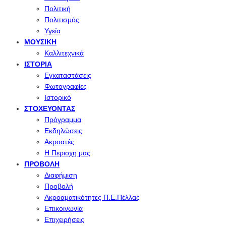
Πολιτική
Πολιτισμός
Υγεία
ΜΟΥΣΙΚΉ
Καλλιτεχνικά
ΙΣΤΟΡΊΑ
Εγκαταστάσεις
Φωτογραφίες
Ιστορικό
ΣΤΟΧΕΎΟΝΤΑΣ
Πρόγραμμα
Εκδηλώσεις
Ακροατές
Η Περιοχη μας
ΠΡΟΒΟΛΉ
Διαφήμιση
Προβολή
Ακροαματικότητες Π.Ε.Πέλλας
Επικοινωνία
Επιχειρήσεις