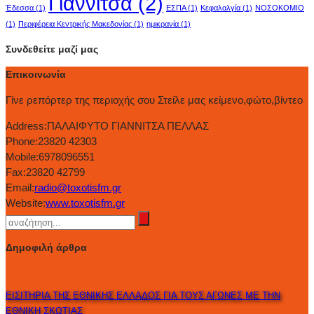
Γιαννιτσά
(2)
Έδεσσα
(1)
ΕΣΠΑ
(1)
Κεφαλαλγία
(1)
ΝΟΣΟΚΟΜΙΟ
(1)
Περιφέρεια Κεντρικής Μακεδονίας
(1)
ημικρανία
(1)
Συνδεθείτε μαζί μας
Επικοινωνία
Γίνε ρεπόρτερ της περιοχής σου Στείλε μας κείμενο,φώτο,βίντεο
Address:
ΠΑΛΑΙΦΥΤΟ ΓΙΑΝΝΙΤΣΑ ΠΕΛΛΑΣ
Phone:
23820 42303
Mobile:
6978096551
Fax:
23820 42799
Email:
radio@toxotisfm.gr
Website:
www.toxotisfm.gr
Δημοφιλή άρθρα
ΕΙΣΙΤΗΡΙΑ ΤΗΣ ΕΘΝΙΚΗΣ ΕΛΛΑΔΟΣ ΓΙΑ ΤΟΥΣ ΑΓΩΝΕΣ ΜΕ ΤΗΝ
ΕΘΝΙΚΗ ΣΚΩΤΙΑΣ