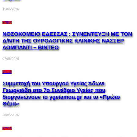
15/06/2026
ΥΓΕΊΑ
ΝΟΣΟΚΟΜΕΙΟ ΕΔΕΣΣΑΣ : ΣΥΝΕΝΤΕΥΞΗ ΜΕ ΤΟΝ
Δ/ΝΤΗ ΤΗΣ ΟΥΡΟΛΟΓΙΚΗΣ ΚΛΙΝΙΚΗΣ ΝΑΣΣΕΡ
ΛΟΜΠΑΝΤI – ΒΙΝΤΕΟ
07/06/2026
ΥΓΕΊΑ
Συμμετοχή του Υπουργού Υγείας Άδωνι
Γεωργιάδη στο 7ο Συνέδριο Υγείας που
διοργανώνουν το ygeiamou.gr και το «Πρώτο
Θέμα»
28/05/2026
ΥΓΕΊΑ