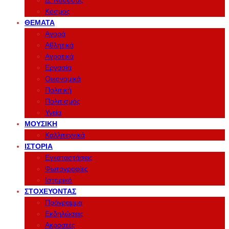
Δ. Νάουσας
Κόσμος
ΘΈΜΑΤΑ
Αγορά
Αθλητικά
Αγροτικά
Εργασία
Οικονομικά
Πολιτική
Πολιτισμός
Υγεία
ΜΟΥΣΙΚΉ
Καλλιτεχνικά
ΙΣΤΟΡΊΑ
Εγκαταστάσεις
Φωτογραφίες
Ιστορικό
ΣΤΟΧΕΎΟΝΤΑΣ
Πρόγραμμα
Εκδηλώσεις
Ακροατές