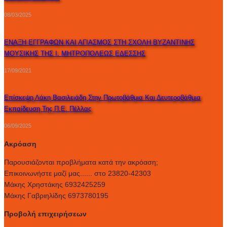
08/03/2025
ΕΝΑΞΗ ΕΓΓΡΑΦΩΝ ΚΑΙ ΑΓΙΑΣΜΟΣ ΣΤΗ ΣΧΟΛΗ ΒΥΖΑΝΤΙΝΗΣ
ΜΟΥΣΙΚΗΣ ΤΗΣ Ι. ΜΗΤΡΟΠΟΛΕΩΣ ΕΔΕΣΣΗΣ
17/09/2021
Επίσκεψη Λάκη Βασιλειάδη Στην Πρωτοβάθμια Και Δευτεροβάθμια
Εκπαίδευση Της Π.Ε. Πέλλας
06/09/2025
Ακρόαση
Παρουσιάζονται προβλήματα κατά την ακρόαση;
Επικοινωνήστε μαζί μας...... στο 23820-42303
Μάκης Χρηστάκης 6932425259
Μάκης Γαβριηλίδης 6973780195
Προβολή επιχειρήσεων