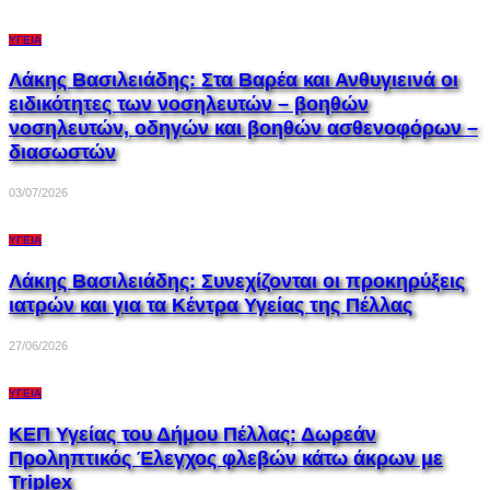
ΥΓΕΊΑ
Λάκης Βασιλειάδης: Στα Βαρέα και Ανθυγιεινά οι
ειδικότητες των νοσηλευτών – βοηθών
νοσηλευτών, οδηγών και βοηθών ασθενοφόρων –
διασωστών
03/07/2026
ΥΓΕΊΑ
Λάκης Βασιλειάδης: Συνεχίζονται οι προκηρύξεις
ιατρών και για τα Κέντρα Υγείας της Πέλλας
27/06/2026
ΥΓΕΊΑ
ΚΕΠ Υγείας του Δήμου Πέλλας: Δωρεάν
Προληπτικός Έλεγχος φλεβών κάτω άκρων με
Triplex