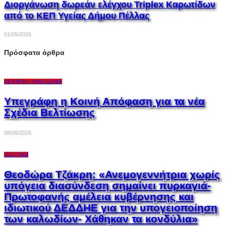
Διοργάνωση δωρεάν ελέγχου Triplex Kαρωτίδων
από το ΚΕΠ Υγείας Δήμου Πέλλας
01/05/2026
Πρόσφατα άρθρα
ΚΕΝΤΡΙΚΉ ΜΑΚΕΔΟΝΊΑ
Υπεγράφη η Κοινή Απόφαση για τα νέα
Σχέδια Βελτίωσης
08/08/2026
ΠΟΛΙΤΙΚΉ
Θεοδώρα Τζάκρη: «Ανεμογεννήτρια χωρίς
υπόγεια διασύνδεση σημαίνει πυρκαγιά-
Πρωτοφανής αμέλεια κυβέρνησης και
ιδιωτικού ΔΕΔΔΗΕ για την υπογειοποίηση
των καλωδίων- Χάθηκαν τα κονδύλια»