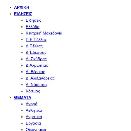
ΑΡΧΙΚΉ
ΕΙΔΉΣΕΙΣ
Ειδήσεις
Ελλάδα
Κεντρική Μακεδονία
Π.Ε.Πέλλας
Δ.Πέλλας
Δ.Έδεσσας
Δ. Σκύδρας
Δ.Αλμωπίας
Δ. Βέροιας
Δ. Αλεξάνδρειας
Δ. Νάουσας
Κόσμος
ΘΈΜΑΤΑ
Αγορά
Αθλητικά
Αγροτικά
Εργασία
Οικονομικά