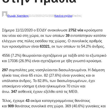
Θωμάς Χριστάκης
11/11/2020
12/11/2020
Κανένα σχόλιο
Ετικέτες
Σήμερα 11/11/2020 ο ΕΟΔΥ ανακοίνωσε
2752 νέα
κρούσματα
του νέου ιού στη χώρα, εκ των οποίων
39
εντοπίστηκαν κατόπιν
ελέγχων στις πύλες εισόδου της χώρας. Ο συνολικός αριθμός
των κρουσμάτων είναι
63321
, εκ των οποίων το 54.2% άνδρες.
4556 (7.2%) θεωρούνται σχετιζόμενα με ταξίδι από το εξωτερικό
και 17036 (26.9%) είναι σχετιζόμενα με ήδη γνωστό κρούσμα.
297
συμπολίτες μας νοσηλεύονται διασωληνωμένοι. Η διάμεση
ηλικία τους είναι 65 ετών. 82 (27.6%) είναι γυναίκες και οι
υπόλοιποι άνδρες. To 82.8%, των διασωληνωμένων, έχει
υποκείμενο νόσημα ή είναι ηλικιωμένοι 70 ετών και
άνω.
347
ασθενείς έχουν εξέλθει από τις ΜΕΘ.
Τέλος, έχουμε
43
ακόμα καταγεγραμμένους θανάτους
και
909
θανάτους συνολικά στη χώρα. 369 (40.6%) γυναίκες και