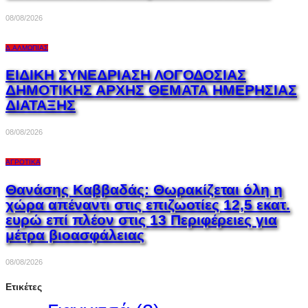
08/08/2026
Δ.ΑΛΜΩΠΊΑΣ
ΕΙΔΙΚΗ ΣΥΝΕΔΡΙΑΣΗ ΛΟΓΟΔΟΣΙΑΣ
ΔΗΜΟΤΙΚΗΣ ΑΡΧΗΣ ΘΕΜΑΤΑ ΗΜΕΡΗΣΙΑΣ
ΔΙΑΤΑΞΗΣ
08/08/2026
ΑΓΡΟΤΙΚΆ
Θανάσης Καββαδάς: Θωρακίζεται όλη η
χώρα απέναντι στις επιζωοτίες 12,5 εκατ.
ευρώ επί πλέον στις 13 Περιφέρειες για
μέτρα βιοασφάλειας
08/08/2026
Ετικέτες