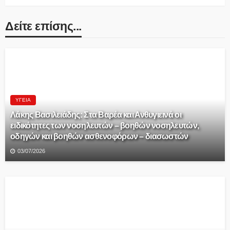
Δείτε επίσης...
ΥΓΕΊΑ
Λάκης Βασιλειάδης: Στα Βαρέα και Ανθυγιεινά οι
ειδικότητες των νοσηλευτών – βοηθών νοσηλευτών,
οδηγών και βοηθών ασθενοφόρων – διασωστών
03/07/2026