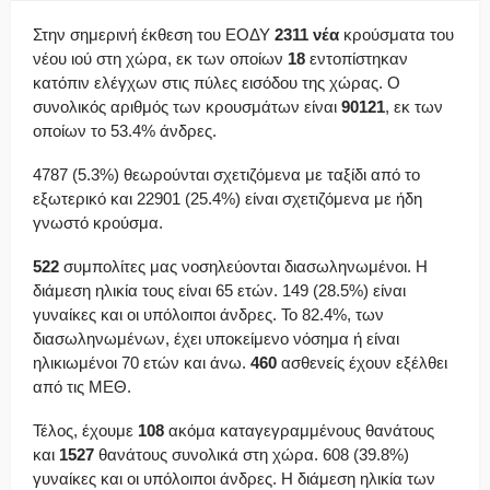
Στην σημερινή έκθεση του ΕΟΔΥ
2311 νέα
κρούσματα του
νέου ιού στη χώρα, εκ των οποίων
18
εντοπίστηκαν
κατόπιν ελέγχων στις πύλες εισόδου της χώρας. Ο
συνολικός αριθμός των κρουσμάτων είναι
90121
, εκ των
οποίων το 53.4% άνδρες.
4787 (5.3%) θεωρούνται σχετιζόμενα με ταξίδι από το
εξωτερικό και 22901 (25.4%) είναι σχετιζόμενα με ήδη
γνωστό κρούσμα.
522
συμπολίτες μας νοσηλεύονται διασωληνωμένοι. Η
διάμεση ηλικία τους είναι 65 ετών. 149 (28.5%) είναι
γυναίκες και οι υπόλοιποι άνδρες. To 82.4%, των
διασωληνωμένων, έχει υποκείμενο νόσημα ή είναι
ηλικιωμένοι 70 ετών και άνω.
460
ασθενείς έχουν εξέλθει
από τις ΜΕΘ.
Τέλος, έχουμε
108
ακόμα καταγεγραμμένους θανάτους
και
1527
θανάτους συνολικά στη χώρα. 608 (39.8%)
γυναίκες και οι υπόλοιποι άνδρες. Η διάμεση ηλικία των