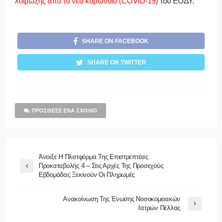
λοίμωξης από το νέο κορωνοϊό (COVID-19)
του ΕΟΔΥ.
SHARE ON FACEBOOK
SHARE ON TWITTER
ΠΡΌΣΘΕΣΕ ΈΝΑ ΣΧΌΛΙΟ
Άνοιξε Η Πλατφόρμα Της Επιστρεπτέας
Προκαταβολής 4 – Στις Αρχές Της Προσεχούς
Εβδομάδας Ξεκινούν Οι Πληρωμές
Ανακοίνωση Της Ένωσης Νοσοκομειακών
Ιατρών Πέλλας