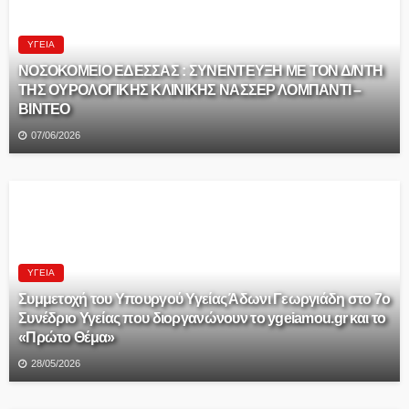
ΥΓΕΊΑ
ΝΟΣΟΚΟΜΕΙΟ ΕΔΕΣΣΑΣ : ΣΥΝΕΝΤΕΥΞΗ ΜΕ ΤΟΝ Δ/ΝΤΗ
ΤΗΣ ΟΥΡΟΛΟΓΙΚΗΣ ΚΛΙΝΙΚΗΣ ΝΑΣΣΕΡ ΛΟΜΠΑΝΤI –
ΒΙΝΤΕΟ
07/06/2026
ΥΓΕΊΑ
Συμμετοχή του Υπουργού Υγείας Άδωνι Γεωργιάδη στο 7ο
Συνέδριο Υγείας που διοργανώνουν το ygeiamou.gr και το
«Πρώτο Θέμα»
28/05/2026