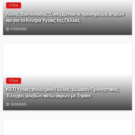
ΥΓΕΊΑ
Λάκης Βασιλειάδης: Συνεχίζονται οι προκηρύξεις ιατρών
και για τα Κέντρα Υγείας της Πέλλας
27/06/2026
ΥΓΕΊΑ
ΚΕΠ Υγείας του Δήμου Πέλλας: Δωρεάν Προληπτικός
Έλεγχος φλεβών κάτω άκρων με Triplex
15/06/2026