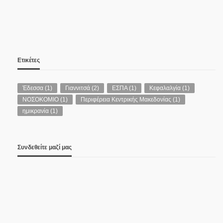
Ετικέτες
Έδεσσα
(1)
Γιαννιτσά
(2)
ΕΣΠΑ
(1)
Κεφαλαλγία
(1)
ΝΟΣΟΚΟΜΙΟ
(1)
Περιφέρεια Κεντρικής Μακεδονίας
(1)
ημικρανία
(1)
Συνδεθείτε μαζί μας