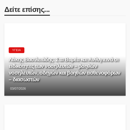
Δείτε επίσης...
ΥΓΕΊΑ
Λάκης Βασιλειάδης: Στα Βαρέα και Ανθυγιεινά οι
ειδικότητες των νοσηλευτών – βοηθών
νοσηλευτών, οδηγών και βοηθών ασθενοφόρων
– διασωστών
03/07/2026