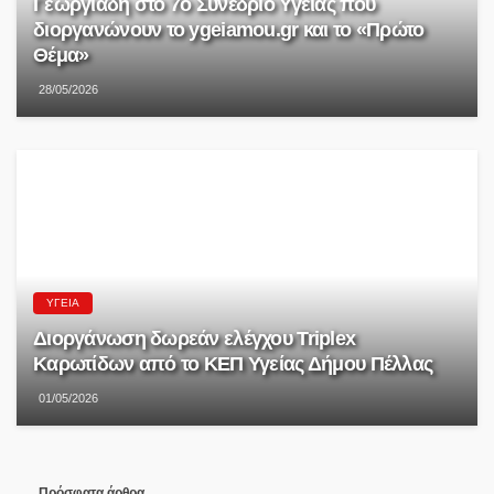
Γεωργιάδη στο 7ο Συνέδριο Υγείας που
διοργανώνουν το ygeiamou.gr και το «Πρώτο
Θέμα»
28/05/2026
ΥΓΕΊΑ
Διοργάνωση δωρεάν ελέγχου Triplex
Kαρωτίδων από το ΚΕΠ Υγείας Δήμου Πέλλας
01/05/2026
Πρόσφατα άρθρα