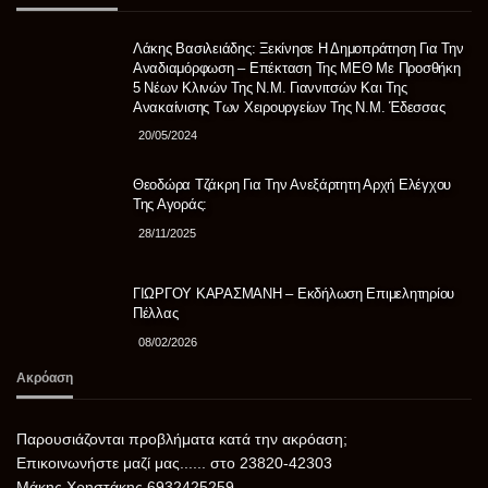
Λάκης Βασιλειάδης: Ξεκίνησε Η Δημοπράτηση Για Την
Αναδιαμόρφωση – Επέκταση Της ΜΕΘ Με Προσθήκη
5 Νέων Κλινών Της Ν.Μ. Γιαννιτσών Και Της
Ανακαίνισης Των Χειρουργείων Της Ν.Μ. Έδεσσας
20/05/2024
Θεοδώρα Τζάκρη Για Την Ανεξάρτητη Αρχή Ελέγχου
Της Αγοράς:
28/11/2025
ΓΙΩΡΓΟΥ ΚΑΡΑΣΜΑΝΗ – Εκδήλωση Επιμελητηρίου
Πέλλας
08/02/2026
Ακρόαση
Παρουσιάζονται προβλήματα κατά την ακρόαση;
Επικοινωνήστε μαζί μας...... στο 23820-42303
Μάκης Χρηστάκης 6932425259