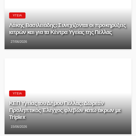
ΥΓΕΊΑ
Λάκης Βασιλειάδης: Συνεχίζονται οι προκηρύξεις
ιατρών και για τα Κέντρα Υγείας της Πέλλας
27/06/2026
ΥΓΕΊΑ
ΚΕΠ Υγείας του Δήμου Πέλλας: Δωρεάν
Προληπτικός Έλεγχος φλεβών κάτω άκρων με
Triplex
15/06/2026