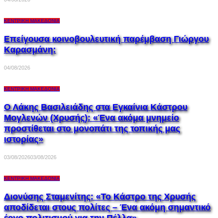
ΚΕΝΤΡΙΚΉ ΜΑΚΕΔΟΝΊΑ
Επείγουσα κοινοβουλευτική παρέμβαση Γιώργου
Καρασμάνη:
04/08/2026
ΚΕΝΤΡΙΚΉ ΜΑΚΕΔΟΝΊΑ
Ο Λάκης Βασιλειάδης στα Εγκαίνια Κάστρου
Μογλενών (Χρυσής): «Ένα ακόμα μνημείο
προστίθεται στο μονοπάτι της τοπικής μας
ιστορίας»
03/08/2026
03/08/2026
ΚΕΝΤΡΙΚΉ ΜΑΚΕΔΟΝΊΑ
Διονύσης Σταμενίτης: «Το Κάστρο της Χρυσής
αποδίδεται στους πολίτες – Ένα ακόμη σημαντικό