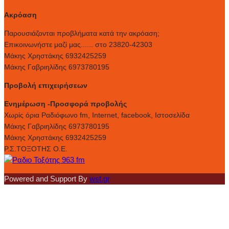
Ακρόαση
Παρουσιάζονται προβλήματα κατά την ακρόαση;
Επικοινωνήστε μαζί μας...... στο 23820-42303
Μάκης Χρηστάκης 6932425259
Μάκης Γαβριηλίδης 6973780195
Προβολή επιχειρήσεων
Ενημέρωση -Προσφορά προβολής
Xωρίς όρια Ραδιόφωνο fm, Internet, facebook, Ιστοσελίδα
Μάκης Γαβριηλίδης 6973780195
Μάκης Χρηστάκης 6932425259
Ρ.Σ.ΤΟΞΟΤΗΣ Ο.Ε.
Powered and Support By
wst.gr