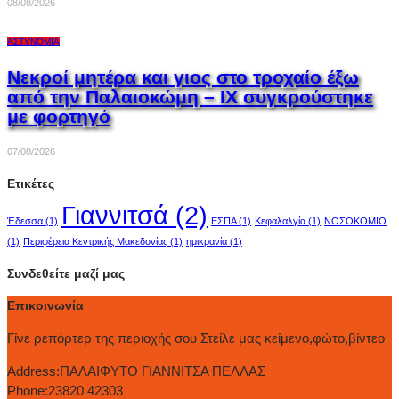
08/08/2026
ΑΣΤΥΝΟΜΊΑ
Νεκροί μητέρα και γιος στο τροχαίο έξω
από την Παλαιοκώμη – ΙΧ συγκρούστηκε
με φορτηγό
07/08/2026
Ετικέτες
Γιαννιτσά
(2)
Έδεσσα
(1)
ΕΣΠΑ
(1)
Κεφαλαλγία
(1)
ΝΟΣΟΚΟΜΙΟ
(1)
Περιφέρεια Κεντρικής Μακεδονίας
(1)
ημικρανία
(1)
Συνδεθείτε μαζί μας
Επικοινωνία
Γίνε ρεπόρτερ της περιοχής σου Στείλε μας κείμενο,φώτο,βίντεο
Address:
ΠΑΛΑΙΦΥΤΟ ΓΙΑΝΝΙΤΣΑ ΠΕΛΛΑΣ
Phone:
23820 42303