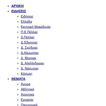
ΑΡΧΙΚΉ
ΕΙΔΉΣΕΙΣ
Ειδήσεις
Ελλάδα
Κεντρική Μακεδονία
Π.Ε.Πέλλας
Δ.Πέλλας
Δ.Έδεσσας
Δ. Σκύδρας
Δ.Αλμωπίας
Δ. Βέροιας
Δ. Αλεξάνδρειας
Δ. Νάουσας
Κόσμος
ΘΈΜΑΤΑ
Αγορά
Αθλητικά
Αγροτικά
Εργασία
Οικονομικά