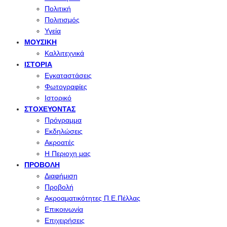
Πολιτική
Πολιτισμός
Υγεία
ΜΟΥΣΙΚΉ
Καλλιτεχνικά
ΙΣΤΟΡΊΑ
Εγκαταστάσεις
Φωτογραφίες
Ιστορικό
ΣΤΟΧΕΎΟΝΤΑΣ
Πρόγραμμα
Εκδηλώσεις
Ακροατές
Η Περιοχη μας
ΠΡΟΒΟΛΉ
Διαφήμιση
Προβολή
Ακροαματικότητες Π.Ε.Πέλλας
Επικοινωνία
Επιχειρήσεις