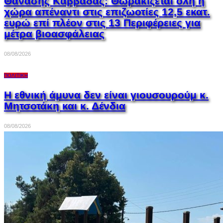
Θανάσης Καββαδάς: Θωρακίζεται όλη η
χώρα απέναντι στις επιζωοτίες 12,5 εκατ.
ευρώ επί πλέον στις 13 Περιφέρειες για
μέτρα βιοασφάλειας
08/08/2026
ΠΟΛΙΤΙΚΉ
Η εθνική άμυνα δεν είναι γιουσουρούμ κ.
Μητσοτάκη και κ. Δένδια
08/08/2026