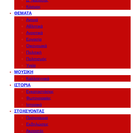
Δ. Νάουσας
Κόσμος
ΘΈΜΑΤΑ
Αγορά
Αθλητικά
Αγροτικά
Εργασία
Οικονομικά
Πολιτική
Πολιτισμός
Υγεία
ΜΟΥΣΙΚΉ
Καλλιτεχνικά
ΙΣΤΟΡΊΑ
Εγκαταστάσεις
Φωτογραφίες
Ιστορικό
ΣΤΟΧΕΎΟΝΤΑΣ
Πρόγραμμα
Εκδηλώσεις
Ακροατές