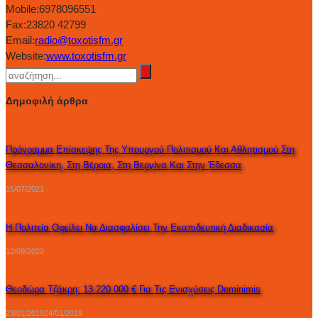
Mobile:
6978096551
Fax:
23820 42799
Email:
radio@toxotisfm.gr
Website:
www.toxotisfm.gr
Δημοφιλή άρθρα
Πρόγραμμα Επίσκεψης Της Υπουργού Πολιτισμού Και Αθλητισμού Στη
Θεσσαλονίκη, Στη Βέροια, Στη Βεργίνα Και Στην Έδεσσα
15/07/2021
Η Πολιτεία Οφείλει Να Διασφαλίσει Την Εκαπιδευτική Διαδικασία
12/09/2022
Θεοδώρα Τζάκρη: 13.220.000 € Για Τις Ενισχύσεις Deminimis
23/01/2019
24/01/2019