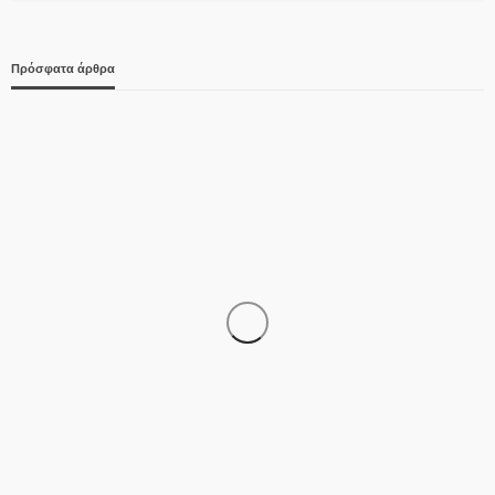
Πρόσφατα άρθρα
ΑΣΤΥΝΟΜΊΑ
Έφτασε στην Ελλάδα η 46χρονη κατηγορούμενη για
εμπρησμό – Μεταφέρθηκε στη ΓΑΔΑ
07/08/2026