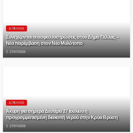
Δ.ΠΈΛΛΑΣ
Συνεχίζονται οι ασφαλτοστρώσεις στον Δήμο Πέλλας –
Νέα παρέμβαση στον Νέο Μυλότοπο
27/07/2026
Δ.ΠΈΛΛΑΣ
Άκυρη για σήμερα Δευτέρα 27 Ιουλίου η
προγραμματισμένη διακοπή νερού στην Κρύα Βρύση
27/07/2026