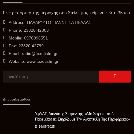
ΑΓΡΟΤΙΚΆ
Κοινοβουλευτική ερώτηση του Διονύση Σταμενίτη για τα
Γίνε ρεπόρτερ της περιοχής σου Στείλε μας κείμενο,φώτο,βίντεο
σοβαρά προβλήματα στις καλλιέργειες πυρηνόκαρπων
Address:
ΠΑΛΑΙΦΥΤΟ ΓΙΑΝΝΙΤΣΑ ΠΕΛΛΑΣ
06/08/2026
Phone:
23820 42303
Mobile:
6978096551
Fax:
23820 42799
Email:
radio@toxotisfm.gr
Website:
www.toxotisfm.gr
ΑΣΤΥΝΟΜΊΑ
Δημοφιλή άρθρα
Θρίλερ με τον θάνατο 68χρονου στις Σέρρες- Συνεχίζονται οι
έρευνες της Αστυνομίας – Κανείς ύποπτος έως τώρα
ΥφΑΑΤ, Διονύσης Σταμενίτης: «Με Χειροπιαστές
06/08/2026
Παρεμβάσεις Στηρίζουμε Την Ανάπτυξη Της Περιφέρειας»
16/05/2025