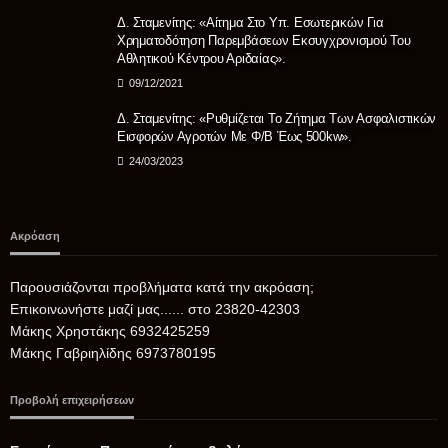
Δ. Σταμενίτης: «Αίτημα Στο Υπ. Εσωτερικών Για
Χρηματοδότηση Παρεμβάσεων Εκσυγχρονισμού Του
Αθλητικού Κέντρου Αριδαίας».
09/12/2021
Δ. Σταμενίτης: «Ρυθμίζεται Το Ζήτημα Των Ασφαλιστικών
Εισφορών Αγροτών Με Φ/β Έως 500kw».
24/03/2023
Ακρόαση
Παρουσιάζονται προβλήματα κατά την ακρόαση;
Επικοινωνήστε μαζί μας...... στο 23820-42303
Μάκης Χρηστάκης 6932425259
Μάκης Γαβριηλίδης 6973780195
Προβολή επιχειρήσεων