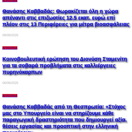
ΑΓΡΟΤΙΚΆ
Θανάσης Καββαδάς: Θωρακίζεται όλη η χώρα
απέναντι στις επιζωοτίες 12,5 εκατ. ευρώ επί
πλέον στις 13 Περιφέρειες για μέτρα βιοασφάλειας
08/08/2026
ΑΓΡΟΤΙΚΆ
Κοινοβουλευτική ερώτηση του Διονύση Σταμενίτη
για τα σοβαρά προβλήματα στις καλλιέργειες
πυρηνόκαρπων
06/08/2026
ΑΓΡΟΤΙΚΆ
Θανάσης Καββαδάς από τη Θεσπρωτία: «Στόχος
μας στο Υπουργείο είναι να στηρίζουμε κάθε
παραγωγική δραστηριότητα που δημιουργεί αξία,
θέσεις εργασίας και προοπτική στην ελληνική