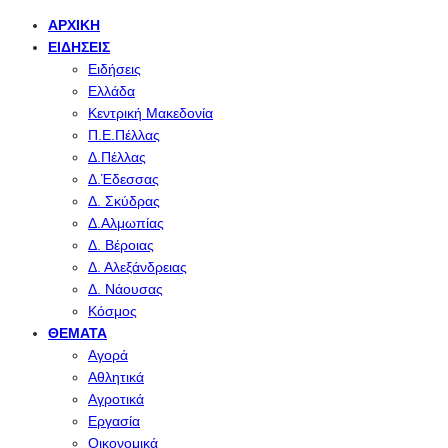
ΑΡΧΙΚΉ
ΕΙΔΉΣΕΙΣ
Ειδήσεις
Ελλάδα
Κεντρική Μακεδονία
Π.Ε.Πέλλας
Δ.Πέλλας
Δ.Έδεσσας
Δ. Σκύδρας
Δ.Αλμωπίας
Δ. Βέροιας
Δ. Αλεξάνδρειας
Δ. Νάουσας
Κόσμος
ΘΈΜΑΤΑ
Αγορά
Αθλητικά
Αγροτικά
Εργασία
Οικονομικά