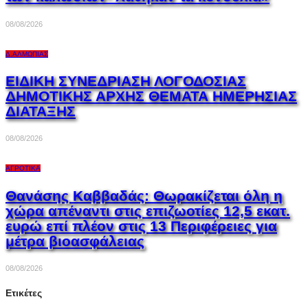
08/08/2026
Δ.ΑΛΜΩΠΊΑΣ
ΕΙΔΙΚΗ ΣΥΝΕΔΡΙΑΣΗ ΛΟΓΟΔΟΣΙΑΣ
ΔΗΜΟΤΙΚΗΣ ΑΡΧΗΣ ΘΕΜΑΤΑ ΗΜΕΡΗΣΙΑΣ
ΔΙΑΤΑΞΗΣ
08/08/2026
ΑΓΡΟΤΙΚΆ
Θανάσης Καββαδάς: Θωρακίζεται όλη η
χώρα απέναντι στις επιζωοτίες 12,5 εκατ.
ευρώ επί πλέον στις 13 Περιφέρειες για
μέτρα βιοασφάλειας
08/08/2026
Ετικέτες