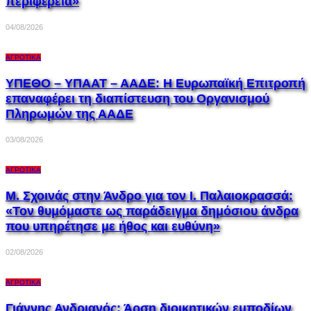
περιφέρεια»
04/08/2026
ΑΓΡΟΤΙΚΆ
ΥΠΕΘΟ – ΥΠΑΑΤ – ΑΑΔΕ: H Ευρωπαϊκή Επιτροπή
επαναφέρει τη διαπίστευση του Οργανισμού
Πληρωμών της ΑΑΔΕ
03/08/2026
ΑΓΡΟΤΙΚΆ
Μ. Σχοινάς στην Άνδρο για τον Ι. Παλαιοκρασσά:
«Τον θυμόμαστε ως παράδειγμα δημόσιου άνδρα
που υπηρέτησε με ήθος και ευθύνη»
02/08/2026
ΑΓΡΟΤΙΚΆ
Γιάννης Ανδριανός: Άρση διοικητικών εμποδίων