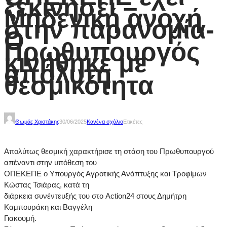
ξεκινήσει –
Μηδενική ανοχή
στην παρανομία-
Ο
Πρωθυπουργός
κινήθηκε με
απόλυτη
θεσμικότητα
Θωμάς Χριστάκης
30/06/2025
Κανένα σχόλιο
Ετικέτες
Απολύτως θεσμική χαρακτήρισε τη στάση του Πρωθυπουργού
απέναντι στην υπόθεση του
ΟΠΕΚΕΠΕ ο Υπουργός Αγροτικής Ανάπτυξης και Τροφίμων
Κώστας Τσιάρας, κατά τη
διάρκεια συνέντευξής του στο Action24 στους Δημήτρη
Καμπουράκη και Βαγγέλη
Γιακουμή.