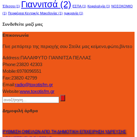
Γιαννιτσά
(2)
Έδεσσα
(1)
ΕΣΠΑ
(1)
Κεφαλαλγία
(1)
ΝΟΣΟΚΟΜΙΟ
(1)
Περιφέρεια Κεντρικής Μακεδονίας
(1)
ημικρανία
(1)
Συνδεθείτε μαζί μας
Επικοινωνία
Γίνε ρεπόρτερ της περιοχής σου Στείλε μας κείμενο,φώτο,βίντεο
Address:
ΠΑΛΑΙΦΥΤΟ ΓΙΑΝΝΙΤΣΑ ΠΕΛΛΑΣ
Phone:
23820 42303
Mobile:
6978096551
Fax:
23820 42799
Email:
radio@toxotisfm.gr
Website:
www.toxotisfm.gr
Δημοφιλή άρθρα
ΡΥΘΜΙΣΗ ΟΦΕΙΛΩΝ ΑΠΟ ΤΗ ΔΗΜΟΤΙΚΗ ΕΠΙΧΕΙΡΗΣΗ ΥΔΡΕΥΣΗΣ