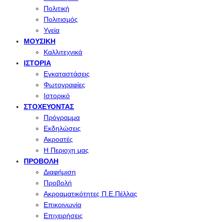
Πολιτική
Πολιτισμός
Υγεία
ΜΟΥΣΙΚΉ
Καλλιτεχνικά
ΙΣΤΟΡΊΑ
Εγκαταστάσεις
Φωτογραφίες
Ιστορικό
ΣΤΟΧΕΎΟΝΤΑΣ
Πρόγραμμα
Εκδηλώσεις
Ακροατές
Η Περιοχη μας
ΠΡΟΒΟΛΉ
Διαφήμιση
Προβολή
Ακροαματικότητες Π.Ε.Πέλλας
Επικοινωνία
Επιχειρήσεις