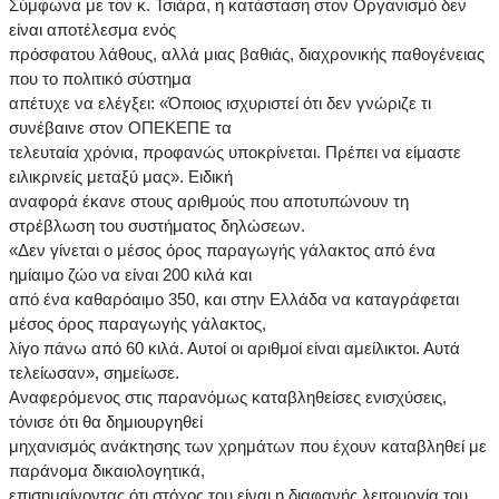
Σύμφωνα με τον κ. Τσιάρα, η κατάσταση στον Οργανισμό δεν
είναι αποτέλεσμα ενός
πρόσφατου λάθους, αλλά μιας βαθιάς, διαχρονικής παθογένειας
που το πολιτικό σύστημα
απέτυχε να ελέγξει: «Όποιος ισχυριστεί ότι δεν γνώριζε τι
συνέβαινε στον ΟΠΕΚΕΠΕ τα
τελευταία χρόνια, προφανώς υποκρίνεται. Πρέπει να είμαστε
ειλικρινείς μεταξύ μας». Ειδική
αναφορά έκανε στους αριθμούς που αποτυπώνουν τη
στρέβλωση του συστήματος δηλώσεων.
«Δεν γίνεται ο μέσος όρος παραγωγής γάλακτος από ένα
ημίαιμο ζώο να είναι 200 κιλά και
από ένα καθαρόαιμο 350, και στην Ελλάδα να καταγράφεται
μέσος όρος παραγωγής γάλακτος,
λίγο πάνω από 60 κιλά. Αυτοί οι αριθμοί είναι αμείλικτοι. Αυτά
τελείωσαν», σημείωσε.
Αναφερόμενος στις παρανόμως καταβληθείσες ενισχύσεις,
τόνισε ότι θα δημιουργηθεί
μηχανισμός ανάκτησης των χρημάτων που έχουν καταβληθεί με
παράνομα δικαιολογητικά,
επισημαίνοντας ότι στόχος του είναι η διαφανής λειτουργία του