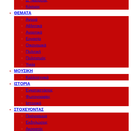
Δ. Νάουσας
Κόσμος
ΘΈΜΑΤΑ
Αγορά
Αθλητικά
Αγροτικά
Εργασία
Οικονομικά
Πολιτική
Πολιτισμός
Υγεία
ΜΟΥΣΙΚΉ
Καλλιτεχνικά
ΙΣΤΟΡΊΑ
Εγκαταστάσεις
Φωτογραφίες
Ιστορικό
ΣΤΟΧΕΎΟΝΤΑΣ
Πρόγραμμα
Εκδηλώσεις
Ακροατές