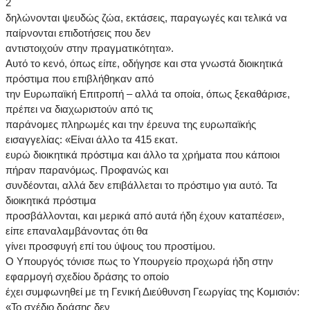
2
δηλώνονται ψευδώς ζώα, εκτάσεις, παραγωγές και τελικά να
παίρνονται επιδοτήσεις που δεν
αντιστοιχούν στην πραγματικότητα».
Αυτό το κενό, όπως είπε, οδήγησε και στα γνωστά διοικητικά
πρόστιμα που επιβλήθηκαν από
την Ευρωπαϊκή Επιτροπή – αλλά τα οποία, όπως ξεκαθάρισε,
πρέπει να διαχωριστούν από τις
παράνομες πληρωμές και την έρευνα της ευρωπαϊκής
εισαγγελίας: «Είναι άλλο τα 415 εκατ.
ευρώ διοικητικά πρόστιμα και άλλο τα χρήματα που κάποιοι
πήραν παρανόμως. Προφανώς και
συνδέονται, αλλά δεν επιβάλλεται το πρόστιμο για αυτό. Τα
διοικητικά πρόστιμα
προσβάλλονται, και μερικά από αυτά ήδη έχουν καταπέσει»,
είπε επαναλαμβάνοντας ότι θα
γίνει προσφυγή επί του ύψους του προστίμου.
Ο Υπουργός τόνισε πως το Υπουργείο προχωρά ήδη στην
εφαρμογή σχεδίου δράσης το οποίο
έχει συμφωνηθεί με τη Γενική Διεύθυνση Γεωργίας της Κομισιόν:
«Το σχέδιο δράσης δεν