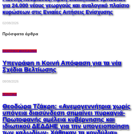
για 24.000 νέους γεωργούς και αναλογικό πλαίσιο
κυρώσεων στις Ενιαίες Αιτήσεις Ενίσχυσης
02/08/2026
Πρόσφατα άρθρα
ΚΕΝΤΡΙΚΉ ΜΑΚΕΔΟΝΊΑ
Υπεγράφη η Κοινή Απόφαση για τα νέα
Σχέδια Βελτίωσης
08/08/2026
ΠΟΛΙΤΙΚΉ
Θεοδώρα Τζάκρη: «Ανεμογεννήτρια χωρίς
υπόγεια διασύνδεση σημαίνει πυρκαγιά-
Πρωτοφανής αμέλεια κυβέρνησης και
ιδιωτικού ΔΕΔΔΗΕ για την υπογειοποίηση
των καλωδίων- Χάθηκαν τα κονδύλια»