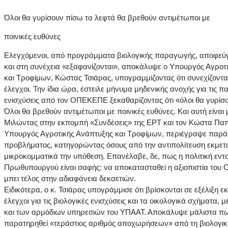
Όλοι θα γυρίσουν πίσω τα λεφτά θα βρεθούν αντιμέτωποι με
ποινικές ευθύνες
Ελεγχόμενοι, από προγράμματα βιολογικής παραγωγής, αποφεύ
και στη συνέχεια «εξαφανίζονται», αποκάλυψε ο Υπουργός Αγροτ
και Τροφίμων, Κώστας Τσιάρας, υπογραμμίζοντας ότι συνεχίζονται
έλεγχοι. Την ίδια ώρα, έστειλε μήνυμα μηδενικής ανοχής για τις 
ενισχύσεις από τον ΟΠΕΚΕΠΕ ξεκαθαρίζοντας ότι «όλοι θα γυρίσ
Όλοι θα βρεθούν αντιμέτωποι με ποινικές ευθύνες. Και αυτή είναι
Μιλώντας στην εκπομπή «Συνδέσεις» της ΕΡΤ και τον Κώστα Παπα
Υπουργός Αγροτικής Ανάπτυξης και Τροφίμων, περιέγραψε παρά
προβλήματος, κατηγορώντας όσους από την αντιπολίτευση εκμετ
μικροκομματικά την υπόθεση. Επανέλαβε, δε, πως η πολιτική εντ
Πρωθυπουργού είναι σαφής: να αποκατασταθεί η αξιοπιστία του
μπει τέλος στην αδιαφάνεια δεκαετιών.
Ειδικότερα, ο κ. Τσιάρας υπογράμμισε ότι βρίσκονται σε εξέλιξη ε
έλεγχοι για τις βιολογικές ενισχύσεις και τα οικολογικά σχήματα,
και των αρμόδιων υπηρεσιών του ΥΠΑΑΤ. Αποκάλυψε μάλιστα πω
παρατηρηθεί «τεράστιος αριθμός αποχωρήσεων» από τη βιολογικ