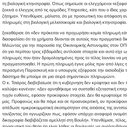
τη βιολογική κτηνοτροφία. Όπως σημείωσε οι ελεγχόμενοι «εξαφα
ξεκινά ο έλεγχος από τις αρμόδιες Υπηρεσίες, κάτι που ο ίδιος χ
ζήτημα». Υπενθύμισε, μάλιστα, ότι με προσωπική του απόφαση α
πληρωμές στη βιολογική μελισσοκομία και βιολογική κτηνοτροφία.
ξεκαθάρισε ότι «δεν πρόκειται να προχωρήσει καμία πληρωμή εά
διασφαλίσει ότι τα χρήματα δίνονται σε αυτούς που πραγματικά δι
Μιλώντας για την παρουσία της Οικονομικής Αστυνομίας στον Ο
ότι για περίπου τρεις εβδομάδες αντλούσε στοιχεία και αυτό είχε
πληρωμές που ήταν δρομολογημένες προς το τέλος Ιουνίου να μ
πραγματοποιηθεί. Η πρώτη πληρωμή έγινε μόλις πριν από λίγες η
περασμένη Παρασκευή και ο υπουργός εξέφρασε την αισιοδοξία τ
διάστημα θα μπούμε σε μια σειρά σημαντικών πληρωμών».
Ο κ. Τσιάρας διαβεβαίωσε ότι η κυβέρνηση δεν κρύφτηκε και δεν 
καλύψει κανέναν: «Δεν αρνηθήκαμε να συσταθεί εξεταστική επιτ
τυχόν ευθύνες, εφόσον προκύψουν στοιχεία. Δεν θα κρυφτούμε π
μας. Προφανώς και θα πάμε και σε προανακριτική, αν προκύψουν 
απέδωσε «μικροκομματική σκοπιμότητα» στις αιτιάσεις της αντιπο
τονίζοντας ότι «γνωρίζουν πως, εφόσον υπάρχει αναφορά ονομά
δικογραφία διαβιβάζεται αμελλητί στη Βουλή». Υπενθύμισε, τέλος,
προσωπική του θέση ότι είναι λάθος οι βουλευτές να αναλαμβάνο