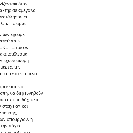
νίζονται» όταν
αρακτήρισε «μεγάλο
νεστάλησαν οι
 Ο κ. Τσιάρας
ν δεν έχουμε
καιούνται».
ΠΕΚΕΠΕ τόνισε
 ως αποτέλεσμα
ην έχουν ακόμη
μέρες, την
ου ότι «το επόμενο
πρόκειται να
ροπή, να διερευνηθούν
ίσω από το δάχτυλό
στοιχεία» και
λίτευσης,
των υπουργών, η
 την πάγια
υν τον ρόλο του