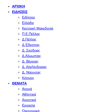
ΑΡΧΙΚΉ
ΕΙΔΉΣΕΙΣ
Ειδήσεις
Ελλάδα
Κεντρική Μακεδονία
Π.Ε.Πέλλας
Δ.Πέλλας
Δ.Έδεσσας
Δ. Σκύδρας
Δ.Αλμωπίας
Δ. Βέροιας
Δ. Αλεξάνδρειας
Δ. Νάουσας
Κόσμος
ΘΈΜΑΤΑ
Αγορά
Αθλητικά
Αγροτικά
Εργασία
Οικονομικά