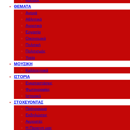
Κόσμος
ΘΈΜΑΤΑ
Αγορά
Αθλητικά
Αγροτικά
Εργασία
Οικονομικά
Πολιτική
Πολιτισμός
Υγεία
ΜΟΥΣΙΚΉ
Καλλιτεχνικά
ΙΣΤΟΡΊΑ
Εγκαταστάσεις
Φωτογραφίες
Ιστορικό
ΣΤΟΧΕΎΟΝΤΑΣ
Πρόγραμμα
Εκδηλώσεις
Ακροατές
Η Περιοχη μας