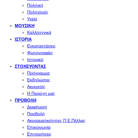
Πολιτική
Πολιτισμός
Υγεία
ΜΟΥΣΙΚΉ
Καλλιτεχνικά
ΙΣΤΟΡΊΑ
Εγκαταστάσεις
Φωτογραφίες
Ιστορικό
ΣΤΟΧΕΎΟΝΤΑΣ
Πρόγραμμα
Εκδηλώσεις
Ακροατές
Η Περιοχη μας
ΠΡΟΒΟΛΉ
Διαφήμιση
Προβολή
Ακροαματικότητες Π.Ε.Πέλλας
Επικοινωνία
Επιχειρήσεις