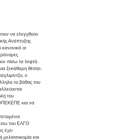
γουν να ελεγχθούν
ικής Ανάπτυξης
 κανονικά οι
παράνομες
ουν πίσω τα λεφτά.
 μια ξεκάθαρη θέση».
χλιμίντζο, ο
λληλα το βάθος του
αλλεύονται
ολή του
 ΟΠΕΚΕΠΕ και να
κτεταμένοι
 μέσω του ΕΛΓΟ
ς έχει
ή μελισσοκομία και