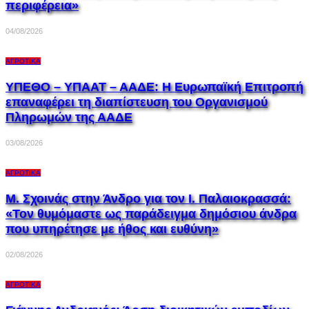
περιφέρεια»
04/08/2026
ΑΓΡΟΤΙΚΆ
ΥΠΕΘΟ – ΥΠΑΑΤ – ΑΑΔΕ: H Ευρωπαϊκή Επιτροπή
επαναφέρει τη διαπίστευση του Οργανισμού
Πληρωμών της ΑΑΔΕ
03/08/2026
ΑΓΡΟΤΙΚΆ
Μ. Σχοινάς στην Άνδρο για τον Ι. Παλαιοκρασσά:
«Τον θυμόμαστε ως παράδειγμα δημόσιου άνδρα
που υπηρέτησε με ήθος και ευθύνη»
02/08/2026
ΑΓΡΟΤΙΚΆ