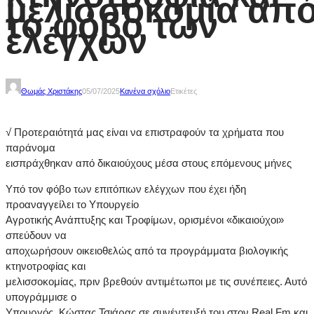
μελισσοκομία απ
το φόβο των
ελέγχων
Θωμάς Χριστάκης
05/07/2025
Κανένα σχόλιο
Ετικέτες
√ Προτεραιότητά μας είναι να επιστραφούν τα χρήματα που
παράνομα
εισπράχθηκαν από δικαιούχους μέσα στους επόμενους μήνες
Υπό τον φόβο των επιτόπιων ελέγχων που έχει ήδη
προαναγγείλει το Υπουργείο
Αγροτικής Ανάπτυξης και Τροφίμων, ορισμένοι «δικαιούχοι»
σπεύδουν να
αποχωρήσουν οικειοθελώς από τα προγράμματα βιολογικής
κτηνοτροφίας και
μελισσοκομίας, πριν βρεθούν αντιμέτωποι με τις συνέπειες. Αυτό
υπογράμμισε ο
Υπουργός, Κώστας Τσιάρας σε συνέντευξή του στον Real Fm και