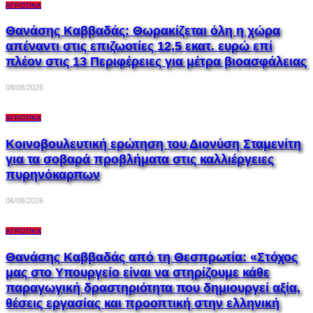
ΑΓΡΟΤΙΚΆ
Θανάσης Καββαδάς: Θωρακίζεται όλη η χώρα
απέναντι στις επιζωοτίες 12,5 εκατ. ευρώ επί
πλέον στις 13 Περιφέρειες για μέτρα βιοασφάλειας
08/08/2026
ΑΓΡΟΤΙΚΆ
Κοινοβουλευτική ερώτηση του Διονύση Σταμενίτη
για τα σοβαρά προβλήματα στις καλλιέργειες
πυρηνόκαρπων
06/08/2026
ΑΓΡΟΤΙΚΆ
Θανάσης Καββαδάς από τη Θεσπρωτία: «Στόχος
μας στο Υπουργείο είναι να στηρίζουμε κάθε
παραγωγική δραστηριότητα που δημιουργεί αξία,
θέσεις εργασίας και προοπτική στην ελληνική