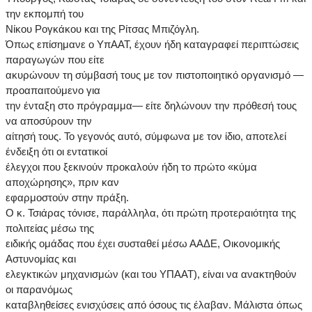
την εκπομπή του
Νίκου Ρογκάκου και της Ρίτσας Μπιζόγλη.
Όπως επίσημανε ο ΥπΑΑΤ, έχουν ήδη καταγραφεί περιπτώσεις
παραγωγών που είτε
ακυρώνουν τη σύμβασή τους με τον πιστοποιητικό οργανισμό —
προαπαιτούμενο για
την ένταξη στο πρόγραμμα— είτε δηλώνουν την πρόθεσή τους
να αποσύρουν την
αίτησή τους. Το γεγονός αυτό, σύμφωνα με τον ίδιο, αποτελεί
ένδειξη ότι οι εντατικοί
έλεγχοι που ξεκινούν προκαλούν ήδη το πρώτο «κύμα
αποχώρησης», πριν καν
εφαρμοστούν στην πράξη.
Ο κ. Τσιάρας τόνισε, παράλληλα, ότι πρώτη προτεραιότητα της
πολιτείας μέσω της
ειδικής ομάδας που έχει συσταθεί μέσω ΑΑΔΕ, Οικονομικής
Αστυνομίας και
ελεγκτικών μηχανισμών (και του ΥΠΑΑΤ), είναι να ανακτηθούν
οι παρανόμως
καταβληθείσες ενισχύσεις από όσους τις έλαβαν. Μάλιστα όπως