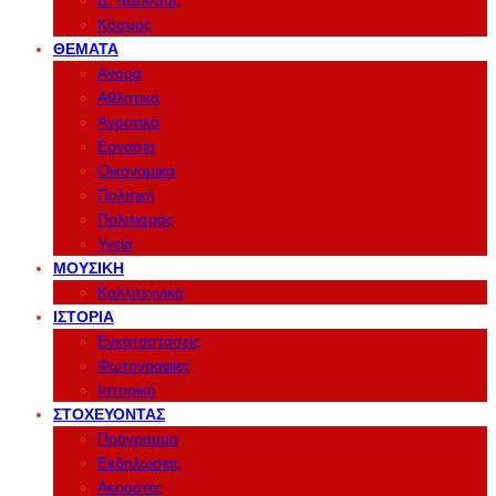
Δ. Νάουσας
Κόσμος
ΘΈΜΑΤΑ
Αγορά
Αθλητικά
Αγροτικά
Εργασία
Οικονομικά
Πολιτική
Πολιτισμός
Υγεία
ΜΟΥΣΙΚΉ
Καλλιτεχνικά
ΙΣΤΟΡΊΑ
Εγκαταστάσεις
Φωτογραφίες
Ιστορικό
ΣΤΟΧΕΎΟΝΤΑΣ
Πρόγραμμα
Εκδηλώσεις
Ακροατές