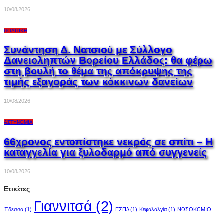
10/08/2026
ΠΟΛΙΤΙΚΉ
Συνάντηση Δ. Νατσιού με Σύλλογο
Δανειοληπτών Βορείου Ελλάδος: θα φέρω
στη βουλή το θέμα της απόκρυψης της
τιμής εξαγοράς των κόκκινων δανείων
10/08/2026
ΑΣΤΥΝΟΜΊΑ
66χρονος εντοπίστηκε νεκρός σε σπίτι – Η
καταγγελία για ξυλοδαρμό από συγγενείς
10/08/2026
Ετικέτες
Γιαννιτσά
(2)
Έδεσσα
(1)
ΕΣΠΑ
(1)
Κεφαλαλγία
(1)
ΝΟΣΟΚΟΜΙΟ