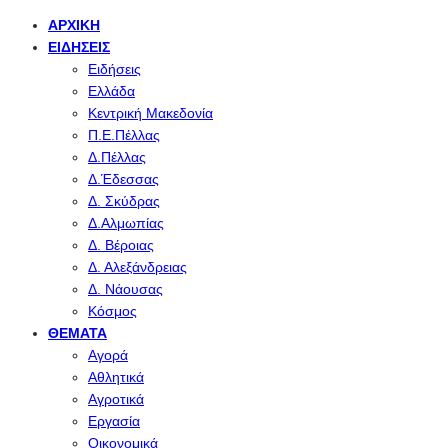
ΑΡΧΙΚΉ
ΕΙΔΉΣΕΙΣ
Ειδήσεις
Ελλάδα
Κεντρική Μακεδονία
Π.Ε.Πέλλας
Δ.Πέλλας
Δ.Έδεσσας
Δ. Σκύδρας
Δ.Αλμωπίας
Δ. Βέροιας
Δ. Αλεξάνδρειας
Δ. Νάουσας
Κόσμος
ΘΈΜΑΤΑ
Αγορά
Αθλητικά
Αγροτικά
Εργασία
Οικονομικά