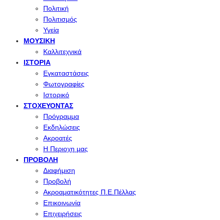
Πολιτική
Πολιτισμός
Υγεία
ΜΟΥΣΙΚΉ
Καλλιτεχνικά
ΙΣΤΟΡΊΑ
Εγκαταστάσεις
Φωτογραφίες
Ιστορικό
ΣΤΟΧΕΎΟΝΤΑΣ
Πρόγραμμα
Εκδηλώσεις
Ακροατές
Η Περιοχη μας
ΠΡΟΒΟΛΉ
Διαφήμιση
Προβολή
Ακροαματικότητες Π.Ε.Πέλλας
Επικοινωνία
Επιχειρήσεις