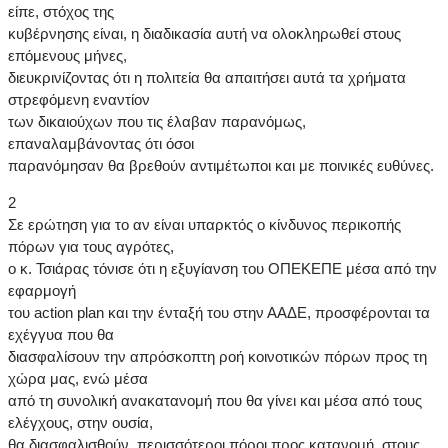
είπε, στόχος της
κυβέρνησης είναι, η διαδικασία αυτή να ολοκληρωθεί στους
επόμενους μήνες,
διευκρινίζοντας ότι η πολιτεία θα απαιτήσει αυτά τα χρήματα
στρεφόμενη εναντίον
των δικαιούχων που τις έλαβαν παρανόμως,
επαναλαμβάνοντας ότι όσοι
παρανόμησαν θα βρεθούν αντιμέτωποι και με ποινικές ευθύνες.
2
Σε ερώτηση για το αν είναι υπαρκτός ο κίνδυνος περικοπής
πόρων για τους αγρότες,
ο κ. Τσιάρας τόνισε ότι η εξυγίανση του ΟΠΕΚΕΠΕ μέσα από την
εφαρμογή
του action plan και την ένταξή του στην ΑΑΔΕ, προσφέρονται τα
εχέγγυα που θα
διασφαλίσουν την απρόσκοπτη ροή κοινοτικών πόρων προς τη
χώρα μας, ενώ μέσα
από τη συνολική ανακατανομή που θα γίνει και μέσα από τους
ελέγχους, στην ουσία,
θα διασφαλισθούν, περισσότεροι πόροι προς κατανομή, στους