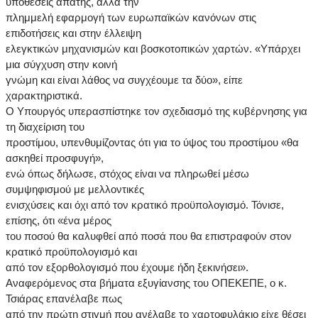
υποθέσεις απάτης, αλλά την
πλημμελή εφαρμογή των ευρωπαϊκών κανόνων στις
επιδοτήσεις και στην έλλειψη
ελεγκτικών μηχανισμών και βοσκοτοπικών χαρτών. «Υπάρχει
μια σύγχυση στην κοινή
γνώμη και είναι λάθος να συγχέουμε τα δύο», είπε
χαρακτηριστικά.
Ο Υπουργός υπερασπίστηκε τον σχεδιασμό της κυβέρνησης για
τη διαχείριση του
προστίμου, υπενθυμίζοντας ότι για το ύψος του προστίμου «θα
ασκηθεί προσφυγή»,
ενώ όπως δήλωσε, στόχος είναι να πληρωθεί μέσω
συμψηφισμού με μελλοντικές
ενισχύσεις και όχι από τον κρατικό προϋπολογισμό. Τόνισε,
επίσης, ότι «ένα μέρος
του ποσού θα καλυφθεί από ποσά που θα επιστραφούν στον
κρατικό προϋπολογισμό και
από τον εξορθολογισμό που έχουμε ήδη ξεκινήσει».
Αναφερόμενος στα βήματα εξυγίανσης του ΟΠΕΚΕΠΕ, ο κ.
Τσιάρας επανέλαβε πως
από την πρώτη στιγμή που ανέλαβε το χαρτοφυλάκιο είχε θέσει