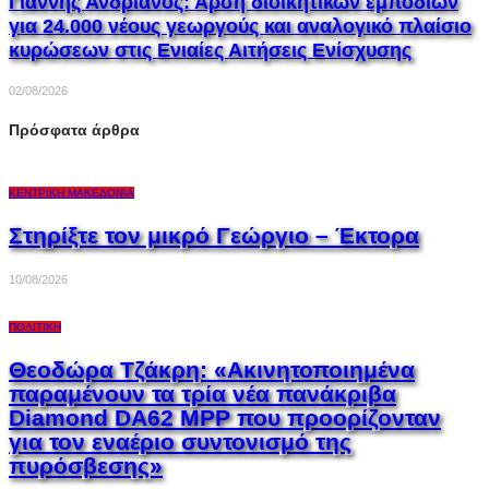
Γιάννης Ανδριανός: Άρση διοικητικών εμποδίων
για 24.000 νέους γεωργούς και αναλογικό πλαίσιο
κυρώσεων στις Ενιαίες Αιτήσεις Ενίσχυσης
02/08/2026
Πρόσφατα άρθρα
ΚΕΝΤΡΙΚΉ ΜΑΚΕΔΟΝΊΑ
Στηρίξτε τον μικρό Γεώργιο – Έκτορα
10/08/2026
ΠΟΛΙΤΙΚΉ
Θεοδώρα Τζάκρη: «Ακινητοποιημένα
παραμένουν τα τρία νέα πανάκριβα
Diamond DA62 MPP που προορίζονταν
για τον εναέριο συντονισμό της
πυρόσβεσης»