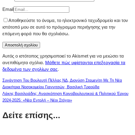
Email
Αποθηκεύστε το όνομα, το ηλεκτρονικό ταχυδρομείο και τον
ιστότοπό μου σε αυτό το πρόγραμμα περιήγησης για την
επόμενη φορά που θα σχολιάσω.
Αυτός ο ιστότοπος χρησιμοποιεί το Akismet για να μειώσει τα
ανεπιθύμητα σχόλια.
Μάθετε πώς υφίστανται επεξεργασία τα
δεδομένα των σχολίων σας
.
Συνάντηση Του Βουλευτή Πέλλας ΝΔ, Διονύση Σταμενίτη Με Τη Νέα
Διοικήτρια Νοσοκομείου Γιαννιτσών, Βασιλική Τραούδα
Λάκης Βασιλειάδης: Ανασκόπηση Κοινοβουλευτικού & Πολιτικού Έργου
2024-2025: «Νέα Εντολή – Νέοι Στόχοι»
Δείτε επίσης...