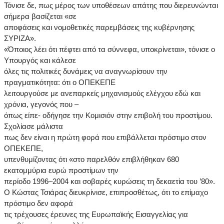
Τόνισε δε, πως μέρος των υποθέσεων απάτης που διερευνώνται
σήμερα βασίζεται «σε
αποφάσεις και νομοθετικές παρεμβάσεις της κυβέρνησης
ΣΥΡΙΖΑ».
«Όποιος λέει ότι πέφτει από τα σύννεφα, υποκρίνεται», τόνισε ο
Υπουργός και κάλεσε
όλες τις πολιτικές δυνάμεις να αναγνωρίσουν την
πραγματικότητα: ότι ο ΟΠΕΚΕΠΕ
λειτουργούσε με ανεπαρκείς μηχανισμούς ελέγχου εδώ και
χρόνια, γεγονός που –
όπως είπε- οδήγησε την Κομισιόν στην επιβολή του προστίμου.
Σχολίασε μάλιστα
πως δεν είναι η πρώτη φορά που επιβάλλεται πρόστιμο στον
ΟΠΕΚΕΠΕ,
υπενθυμίζοντας ότι «στο παρελθόν επιβλήθηκαν 680
εκατομμύρια ευρώ προστίμων την
περίοδο 1996–2004 και σοβαρές κυρώσεις τη δεκαετία του ’80».
Ο Κώστας Τσιάρας διευκρίνισε, επιπροσθέτως, ότι το επίμαχο
πρόστιμο δεν αφορά
τις τρέχουσες έρευνες της Ευρωπαϊκής Εισαγγελίας για