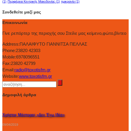
(1)
Περιφέρεια Κεντρικής Μακεδονίας
(1)
ημικρανία
(1)
Συνδεθείτε μαζί μας
Επικοινωνία
Γίνε ρεπόρτερ της περιοχής σου Στείλε μας κείμενο,φώτο,βίντεο
Address:
ΠΑΛΑΙΦΥΤΟ ΓΙΑΝΝΙΤΣΑ ΠΕΛΛΑΣ
Phone:
23820 42303
Mobile:
6978096551
Fax:
23820 42799
Email:
radio@toxotisfm.gr
Website:
www.toxotisfm.gr
Δημοφιλή άρθρα
Χρήστος Μάστορας «Δεν Έχω Ιδέα»
09/04/2019