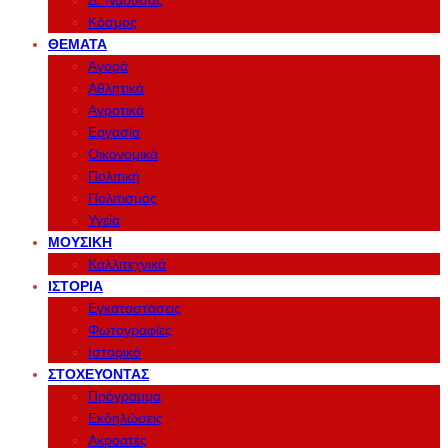
Δ. Νάουσας
Κόσμος
ΘΈΜΑΤΑ
Αγορά
Αθλητικά
Αγροτικά
Εργασία
Οικονομικά
Πολιτική
Πολιτισμός
Υγεία
ΜΟΥΣΙΚΉ
Καλλιτεχνικά
ΙΣΤΟΡΊΑ
Εγκαταστάσεις
Φωτογραφίες
Ιστορικό
ΣΤΟΧΕΎΟΝΤΑΣ
Πρόγραμμα
Εκδηλώσεις
Ακροατές