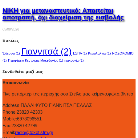
ΝΙΚΗ για μεταναστευτικό: Απαιτείται
αποτροπή, όχι διαχείριση της εισβολής
05/08/2026
Ετικέτες
Γιαννιτσά
(2)
Έδεσσα
(1)
ΕΣΠΑ
(1)
Κεφαλαλγία
(1)
ΝΟΣΟΚΟΜΙΟ
(1)
Περιφέρεια Κεντρικής Μακεδονίας
(1)
ημικρανία
(1)
Συνδεθείτε μαζί μας
Επικοινωνία
Γίνε ρεπόρτερ της περιοχής σου Στείλε μας κείμενο,φώτο,βίντεο
Address:
ΠΑΛΑΙΦΥΤΟ ΓΙΑΝΝΙΤΣΑ ΠΕΛΛΑΣ
Phone:
23820 42303
Mobile:
6978096551
Fax:
23820 42799
Email:
radio@toxotisfm.gr