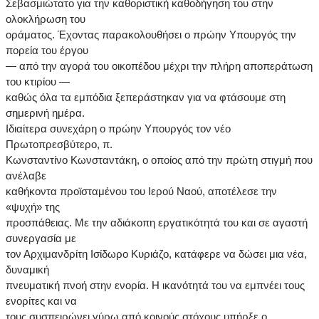
Σεβασμιώτατο για την καθοριστική καθοδήγηση του στην
ολοκλήρωση του
οράματος. Έχοντας παρακολουθήσει ο πρώην Υπουργός την
πορεία του έργου
— από την αγορά του οικοπέδου μέχρι την πλήρη αποπεράτωση
του κτιρίου —
καθώς όλα τα εμπόδια ξεπεράστηκαν για να φτάσουμε στη
σημερινή ημέρα.
Ιδιαίτερα συνεχάρη ο πρώην Υπουργός τον νέο
Πρωτοπρεσβύτερο, π.
Κωνσταντίνο Κωνσταντάκη, ο οποίος από την πρώτη στιγμή που
ανέλαβε
καθήκοντα προϊσταμένου του Ιερού Ναού, αποτέλεσε την
«ψυχή» της
προσπάθειας. Με την αδιάκοπη εργατικότητά του και σε αγαστή
συνεργασία με
τον Αρχιμανδρίτη Ισίδωρο Κυριάζο, κατάφερε να δώσει μια νέα,
δυναμική
πνευματική πνοή στην ενορία. Η ικανότητά του να εμπνέει τους
ενορίτες και να
τους συσπειρώνει γύρω από κοινούς στόχους υπήρξε ο