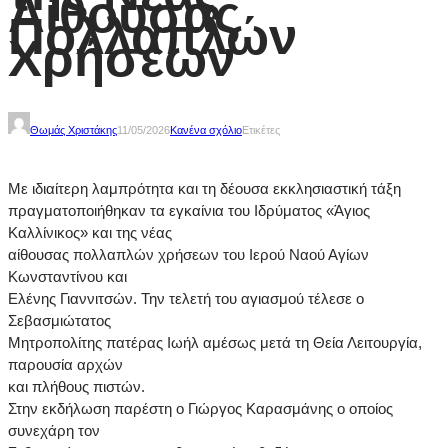
Αίθουσας
Πολλαπλών
Χρήσεων
Θωμάς Χριστάκης
11/05/2026
Κανένα σχόλιο
Ετικέτες
Με ιδιαίτερη λαμπρότητα και τη δέουσα εκκλησιαστική τάξη
πραγματοποιήθηκαν τα εγκαίνια του Ιδρύματος «Άγιος
Καλλίνικος» και της νέας
αίθουσας πολλαπλών χρήσεων του Ιερού Ναού Αγίων
Κωνσταντίνου και
Ελένης Γιαννιτσών. Την τελετή του αγιασμού τέλεσε ο
Σεβασμιώτατος
Μητροπολίτης πατέρας Ιωήλ αμέσως μετά τη Θεία Λειτουργία,
παρουσία αρχών
και πλήθους πιστών.
Στην εκδήλωση παρέστη ο Γιώργος Καρασμάνης ο οποίος
συνεχάρη τον