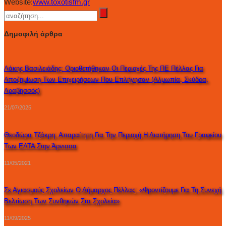
Website:
www.toxotisfm.gr
Δημοφιλή άρθρα
Λάκης Βασιλειάδης: Οριοθετήθηκαν Οι Περιοχές Της ΠΕ Πέλλας Για
Αποζημίωση Των Επιχειρήσεων Που Επλήγησαν (Αλμωπία, Σκύδρα,
Αραβησσός)
21/07/2025
Θεοδώρα Τζάκρη: Απαραίτητη Για Την Περιοχή Η Διατήρηση Του Γραφείου
Των ΕΛΤΑ Στην Άρνισσα
11/05/2021
Σε Αγιασμούς Σχολείων Ο Δήμαρχος Πέλλας: «Φροντίζουμε Για Τη Συνεχή
Βελτίωση Των Συνθηκών Στα Σχολεία»
11/09/2025