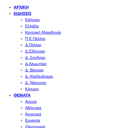
ΑΡΧΙΚΉ
ΕΙΔΉΣΕΙΣ
Ειδήσεις
Ελλάδα
Κεντρική Μακεδονία
Π.Ε.Πέλλας
Δ.Πέλλας
Δ.Έδεσσας
Δ. Σκύδρας
Δ.Αλμωπίας
Δ. Βέροιας
Δ. Αλεξάνδρειας
Δ. Νάουσας
Κόσμος
ΘΈΜΑΤΑ
Αγορά
Αθλητικά
Αγροτικά
Εργασία
Οικονομικά