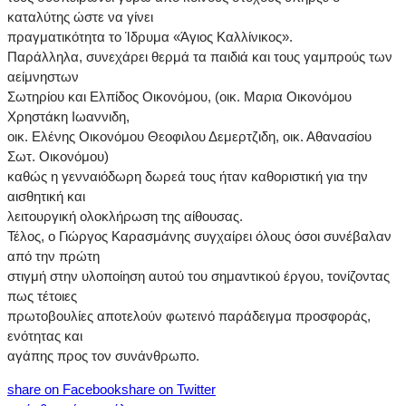
καταλύτης ώστε να γίνει
πραγματικότητα το Ίδρυμα «Άγιος Καλλίνικος».
Παράλληλα, συνεχάρει θερμά τα παιδιά και τους γαμπρούς των
αείμνηστων
Σωτηρίου και Ελπίδος Οικονόμου, (οικ. Μαρια Οικονόμου
Χρηστάκη Ιωαννιδη,
οικ. Ελένης Οικονόμου Θεοφιλου Δεμερτζιδη, οικ. Αθανασίου
Σωτ. Οικονόμου)
καθώς η γενναιόδωρη δωρεά τους ήταν καθοριστική για την
αισθητική και
λειτουργική ολοκλήρωση της αίθουσας.
Τέλος, ο Γιώργος Καρασμάνης συγχαίρει όλους όσοι συνέβαλαν
από την πρώτη
στιγμή στην υλοποίηση αυτού του σημαντικού έργου, τονίζοντας
πως τέτοιες
πρωτοβουλίες αποτελούν φωτεινό παράδειγμα προσφοράς,
ενότητας και
αγάπης προς τον συνάνθρωπο.
share on Facebook
share on Twitter