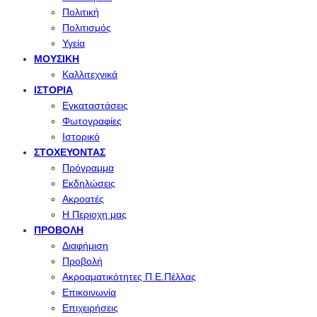
Πολιτική
Πολιτισμός
Υγεία
ΜΟΥΣΙΚΉ
Καλλιτεχνικά
ΙΣΤΟΡΊΑ
Εγκαταστάσεις
Φωτογραφίες
Ιστορικό
ΣΤΟΧΕΎΟΝΤΑΣ
Πρόγραμμα
Εκδηλώσεις
Ακροατές
Η Περιοχη μας
ΠΡΟΒΟΛΉ
Διαφήμιση
Προβολή
Ακροαματικότητες Π.Ε.Πέλλας
Επικοινωνία
Επιχειρήσεις