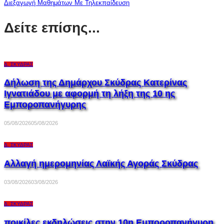
Διεξαγωγή Μαθημάτων Με Τηλεκπαίδευση
Δείτε επίσης...
Δ. ΣΚΎΔΡΑΣ
Δήλωση της Δημάρχου Σκύδρας Κατερίνας
Ιγνατιάδου με αφορμή τη λήξη της 10 ης
Εμποροπανήγυρης
05/08/2026
05/08/2026
Δ. ΣΚΎΔΡΑΣ
Αλλαγή ημερομηνίας Λαϊκής Αγοράς Σκύδρας
03/08/2026
03/08/2026
Δ. ΣΚΎΔΡΑΣ
ποικίλες εκδηλώσεις στην 10η Εμποροπανήγυρη