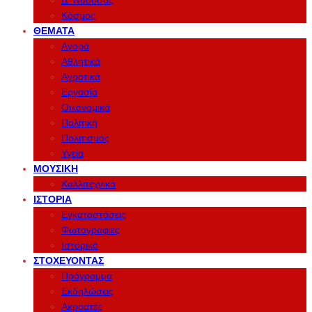
Δ. Νάουσας
Κόσμος
ΘΈΜΑΤΑ
Αγορά
Αθλητικά
Αγροτικά
Εργασία
Οικονομικά
Πολιτική
Πολιτισμός
Υγεία
ΜΟΥΣΙΚΉ
Καλλιτεχνικά
ΙΣΤΟΡΊΑ
Εγκαταστάσεις
Φωτογραφίες
Ιστορικό
ΣΤΟΧΕΎΟΝΤΑΣ
Πρόγραμμα
Εκδηλώσεις
Ακροατές