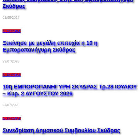
Σκύδρας
01/08/2026
Δ. ΣΚΎΔΡΑΣ
Ξεκίνησε με μεγάλη επιτυχία η 10 η
Εμποροπανήγυρη Σκύδρας
29/07/2026
Δ. ΣΚΎΔΡΑΣ
10η ΕΜΠΟΡΟΠΑΝΗΓΥΡΗ ΣΚΥΔΡΑΣ Τρ.28 ΙΟΥΛΙΟΥ
– Κυρ. 2 ΑΥΓΟΥΣΤΟΥ 2026
27/07/2026
Δ. ΣΚΎΔΡΑΣ
Συνεδρίαση Δημοτικού Συμβουλίου Σκύδρας