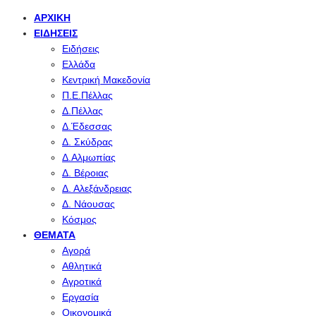
ΑΡΧΙΚΉ
ΕΙΔΉΣΕΙΣ
Ειδήσεις
Ελλάδα
Κεντρική Μακεδονία
Π.Ε.Πέλλας
Δ.Πέλλας
Δ.Έδεσσας
Δ. Σκύδρας
Δ.Αλμωπίας
Δ. Βέροιας
Δ. Αλεξάνδρειας
Δ. Νάουσας
Κόσμος
ΘΈΜΑΤΑ
Αγορά
Αθλητικά
Αγροτικά
Εργασία
Οικονομικά