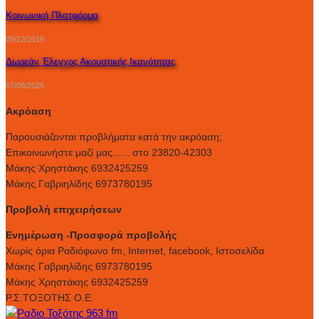
Κοινωνική Πλατφόρμα
05/12/2019
Δωρεάν Έλεγχος Ακουστικής Ικανότητας
07/06/2025
Ακρόαση
Παρουσιάζονται προβλήματα κατά την ακρόαση;
Επικοινωνήστε μαζί μας...... στο 23820-42303
Μάκης Χρηστάκης 6932425259
Μάκης Γαβριηλίδης 6973780195
Προβολή επιχειρήσεων
Ενημέρωση -Προσφορά προβολής
Xωρίς όρια Ραδιόφωνο fm, Internet, facebook, Ιστοσελίδα
Μάκης Γαβριηλίδης 6973780195
Μάκης Χρηστάκης 6932425259
Ρ.Σ.ΤΟΞΟΤΗΣ Ο.Ε.