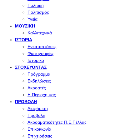
Πολιτική
Πολιτισμός
Υγεία
ΜΟΥΣΙΚΉ
Καλλιτεχνικά
ΙΣΤΟΡΊΑ
Εγκαταστάσεις
Φωτογραφίες
Ιστορικό
ΣΤΟΧΕΎΟΝΤΑΣ
Πρόγραμμα
Εκδηλώσεις
Ακροατές
Η Περιοχη μας
ΠΡΟΒΟΛΉ
Διαφήμιση
Προβολή
Ακροαματικότητες Π.Ε.Πέλλας
Επικοινωνία
Επιχειρήσεις