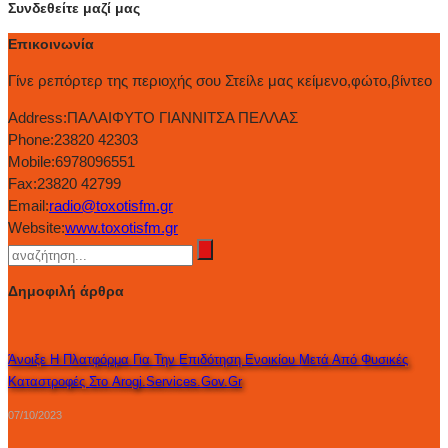
Συνδεθείτε μαζί μας
Επικοινωνία
Γίνε ρεπόρτερ της περιοχής σου Στείλε μας κείμενο,φώτο,βίντεο
Address:
ΠΑΛΑΙΦΥΤΟ ΓΙΑΝΝΙΤΣΑ ΠΕΛΛΑΣ
Phone:
23820 42303
Mobile:
6978096551
Fax:
23820 42799
Email:
radio@toxotisfm.gr
Website:
www.toxotisfm.gr
Δημοφιλή άρθρα
Άνοιξε Η Πλατφόρμα Για Την Επιδότηση Ενοικίου Μετά Από Φυσικές
Καταστροφές Στο Arogi.services.gov.gr
07/10/2023