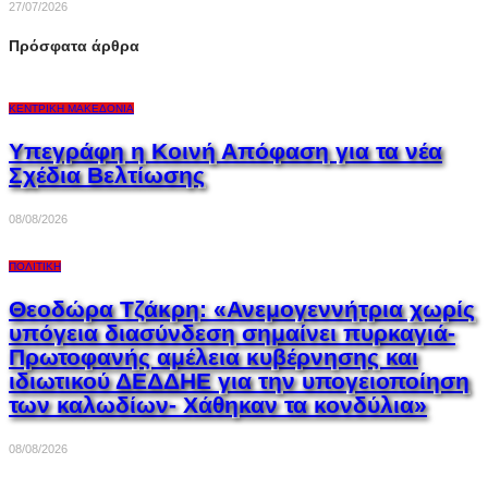
27/07/2026
Πρόσφατα άρθρα
ΚΕΝΤΡΙΚΉ ΜΑΚΕΔΟΝΊΑ
Υπεγράφη η Κοινή Απόφαση για τα νέα
Σχέδια Βελτίωσης
08/08/2026
ΠΟΛΙΤΙΚΉ
Θεοδώρα Τζάκρη: «Ανεμογεννήτρια χωρίς
υπόγεια διασύνδεση σημαίνει πυρκαγιά-
Πρωτοφανής αμέλεια κυβέρνησης και
ιδιωτικού ΔΕΔΔΗΕ για την υπογειοποίηση
των καλωδίων- Χάθηκαν τα κονδύλια»
08/08/2026