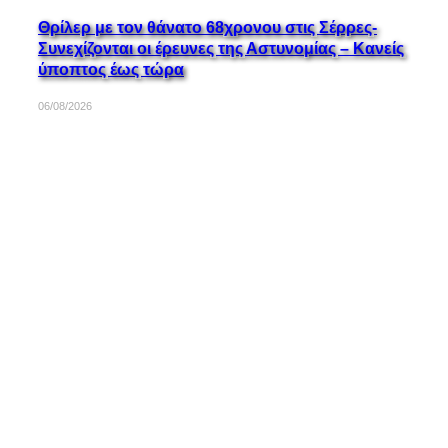
Θρίλερ με τον θάνατο 68χρονου στις Σέρρες-
Συνεχίζονται οι έρευνες της Αστυνομίας – Κανείς
ύποπτος έως τώρα
06/08/2026