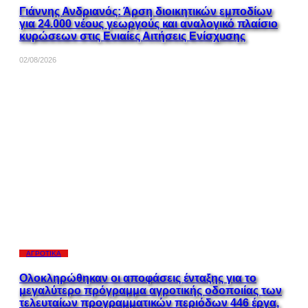
Γιάννης Ανδριανός: Άρση διοικητικών εμποδίων
για 24.000 νέους γεωργούς και αναλογικό πλαίσιο
κυρώσεων στις Ενιαίες Αιτήσεις Ενίσχυσης
02/08/2026
ΑΓΡΟΤΙΚΆ
Ολοκληρώθηκαν οι αποφάσεις ένταξης για το
μεγαλύτερο πρόγραμμα αγροτικής οδοποιίας των
τελευταίων προγραμματικών περιόδων 446 έργα,