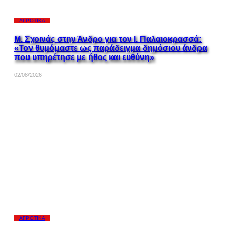
ΑΓΡΟΤΙΚΆ
Μ. Σχοινάς στην Άνδρο για τον Ι. Παλαιοκρασσά:
«Τον θυμόμαστε ως παράδειγμα δημόσιου άνδρα
που υπηρέτησε με ήθος και ευθύνη»
02/08/2026
ΑΓΡΟΤΙΚΆ