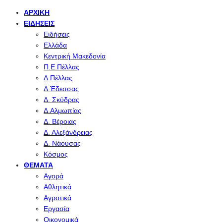
ΑΡΧΙΚΉ
ΕΙΔΉΣΕΙΣ
Ειδήσεις
Ελλάδα
Κεντρική Μακεδονία
Π.Ε.Πέλλας
Δ.Πέλλας
Δ.Έδεσσας
Δ. Σκύδρας
Δ.Αλμωπίας
Δ. Βέροιας
Δ. Αλεξάνδρειας
Δ. Νάουσας
Κόσμος
ΘΈΜΑΤΑ
Αγορά
Αθλητικά
Αγροτικά
Εργασία
Οικονομικά