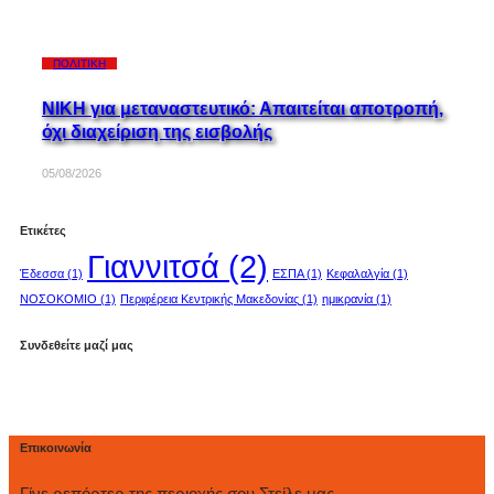
ΠΟΛΙΤΙΚΉ
ΝΙΚΗ για μεταναστευτικό: Απαιτείται αποτροπή,
όχι διαχείριση της εισβολής
05/08/2026
Ετικέτες
Γιαννιτσά
(2)
Έδεσσα
(1)
ΕΣΠΑ
(1)
Κεφαλαλγία
(1)
ΝΟΣΟΚΟΜΙΟ
(1)
Περιφέρεια Κεντρικής Μακεδονίας
(1)
ημικρανία
(1)
Συνδεθείτε μαζί μας
Επικοινωνία
Γίνε ρεπόρτερ της περιοχής σου Στείλε μας