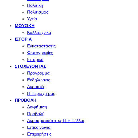
Πολιτική
Πολιτισμός
Υγεία
ΜΟΥΣΙΚΉ
Καλλιτεχνικά
ΙΣΤΟΡΊΑ
Εγκαταστάσεις
Φωτογραφίες
Ιστορικό
ΣΤΟΧΕΎΟΝΤΑΣ
Πρόγραμμα
Εκδηλώσεις
Ακροατές
Η Περιοχη μας
ΠΡΟΒΟΛΉ
Διαφήμιση
Προβολή
Ακροαματικότητες Π.Ε.Πέλλας
Επικοινωνία
Επιχειρήσεις