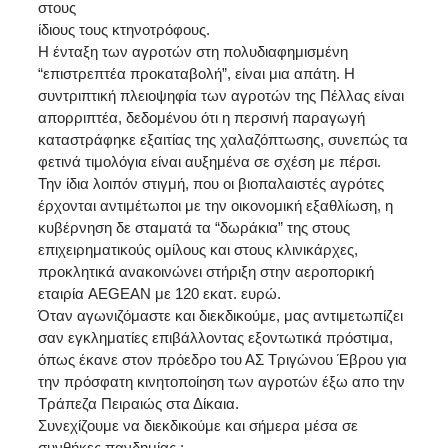
στους
ίδιους τους κτηνοτρόφους.
Η ένταξη των αγροτών στη πολυδιαφημισμένη
“επιστρεπτέα προκαταβολή”, είναι μια απάτη. Η
συντριπτική πλειοψηφία των αγροτών της Πέλλας είναι
απορριπτέα, δεδομένου ότι η περσινή παραγωγή
καταστράφηκε εξαιτίας της χαλαζόπτωσης, συνεπώς τα
φετινά τιμολόγια είναι αυξημένα σε σχέση με πέρσι.
Την ίδια λοιπόν στιγμή, που οι βιοπαλαιστές αγρότες
έρχονται αντιμέτωποι με την οικονομική εξαθλίωση, η
κυβέρνηση δε σταματά τα “δωράκια” της στους
επιχειρηματικούς ομίλους και στους κλινικάρχες,
προκλητικά ανακοινώνει στήριξη στην αεροπορική
εταιρία AEGEAN με 120 εκατ. ευρώ.
Όταν αγωνιζόμαστε και διεκδικούμε, μας αντιμετωπίζει
σαν εγκληματίες επιβάλλοντας εξοντωτικά πρόστιμα,
όπως έκανε στον πρόεδρο του ΑΣ Τριγώνου Έβρου για
την πρόσφατη κινητοποίηση των αγροτών έξω απο την
Τράπεζα Πειραιώς στα Δίκαια.
Συνεχίζουμε να διεκδικούμε και σήμερα μέσα σε
συνθήκες πανδημίας :