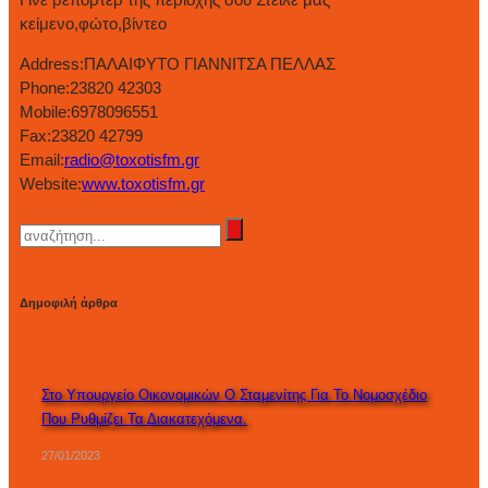
κείμενο,φώτο,βίντεο
Address:
ΠΑΛΑΙΦΥΤΟ ΓΙΑΝΝΙΤΣΑ ΠΕΛΛΑΣ
Phone:
23820 42303
Mobile:
6978096551
Fax:
23820 42799
Email:
radio@toxotisfm.gr
Website:
www.toxotisfm.gr
Δημοφιλή άρθρα
Στο Υπουργείο Οικονομικών Ο Σταμενίτης Για Το Νομοσχέδιο
Που Ρυθμίζει Τα Διακατεχόμενα.
27/01/2023