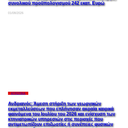
συνολικού προϋπολογισμού 242 εκατ. Ευρώ
01/08/2026
ΑΓΡΟΤΙΚΆ
Ανδριανός: Άμεση στήριξη των γεωργικών
εκμεταλλεύσεων που επλήγησαν ακραία καιρικά
φαινόμενα του Ιουλίου του 2026 και ενίσχυση των
κτηνιατρικών υπηρεσιών στις περιοχές που
αντιμετωπίζουν επιζωοτίες ή συνέπειες φυσικών