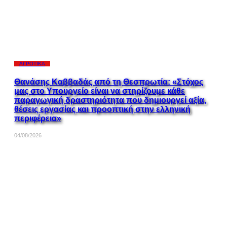
ΑΓΡΟΤΙΚΆ
Θανάσης Καββαδάς από τη Θεσπρωτία: «Στόχος
μας στο Υπουργείο είναι να στηρίζουμε κάθε
παραγωγική δραστηριότητα που δημιουργεί αξία,
θέσεις εργασίας και προοπτική στην ελληνική
περιφέρεια»
04/08/2026