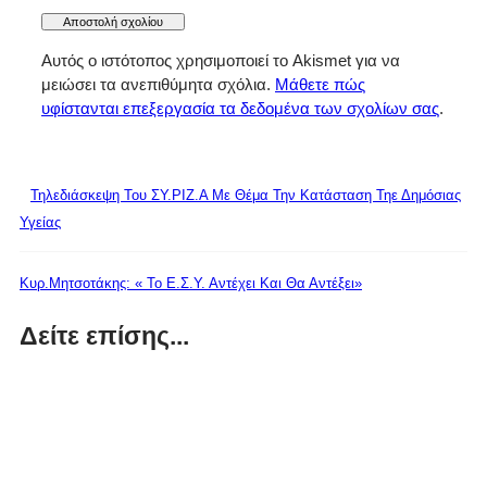
Αυτός ο ιστότοπος χρησιμοποιεί το Akismet για να
μειώσει τα ανεπιθύμητα σχόλια.
Μάθετε πώς
υφίστανται επεξεργασία τα δεδομένα των σχολίων σας
.
Τηλεδιάσκεψη Του ΣΥ.ΡΙΖ.Α Με Θέμα Την Κατάσταση Τηε Δημόσιας
Υγείας
Κυρ.Μητσοτάκης: « Το Ε.Σ.Υ. Αντέχει Και Θα Αντέξει»
Δείτε επίσης...