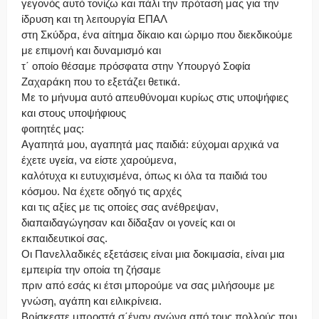
γεγονός αυτό τονίζω και πάλι την πρότασή μας για την
ίδρυση και τη λειτουργία ΕΠΑΛ
στη Σκύδρα, ένα αίτημα δίκαιο και ώριμο που διεκδικούμε
με επιμονή και δυναμισμό και
τ΄ οποίο θέσαμε πρόσφατα στην Υπουργό Σοφία
Ζαχαράκη που το εξετάζει θετικά.
Με το μήνυμα αυτό απευθύνομαι κυρίως στις υποψήφιες
και στους υποψήφιους
φοιτητές μας:
Αγαπητά μου, αγαπητά μας παιδιά: εύχομαι αρχικά να
έχετε υγεία, να είστε χαρούμενα,
καλότυχα κι ευτυχισμένα, όπως κι όλα τα παιδιά του
κόσμου. Να έχετε οδηγό τις αρχές
και τις αξίες με τις οποίες σας ανέθρεψαν,
διαπαιδαγώγησαν και δίδαξαν οι γονείς και οι
εκπαιδευτικοί σας.
Οι Πανελλαδικές εξετάσεις είναι μια δοκιμασία, είναι μια
εμπειρία την οποία τη ζήσαμε
πριν από εσάς κι έτσι μπορούμε να σας μιλήσουμε με
γνώση, αγάπη και ειλικρίνεια.
Βρίσκεστε μπροστά σ΄έναν αγώνα από τους πολλούς που