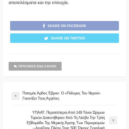
αποτελέσματα και την επιτυχία.
SHARE ON FACEBOOK
SHARE ON TWITTER
ΠΡΌΣΘΕΣΕ ΈΝΑ ΣΧΌΛΙΟ
Ποταμός Άρδας Έβρου: O «πόλεμος Του Νερού»
Γονατίζει Τους Αγρότες
ΥΠΑΑΤ: Περισσότεροι Από 149 Τόνοι Ώριμων
Τυριών Διακινήθηκαν Από Τη Λέσβο Την Τρίτη
Εβδομάδα Της Μερικής Άρσης Των Περιορισμών
– Αγγίζουν Πλέον Τους 500 Τόνους Συνολικά