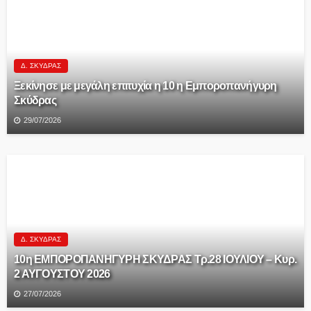
Δ. ΣΚΎΔΡΑΣ
Ξεκίνησε με μεγάλη επιτυχία η 10 η Εμποροπανήγυρη
Σκύδρας
29/07/2026
Δ. ΣΚΎΔΡΑΣ
10η ΕΜΠΟΡΟΠΑΝΗΓΥΡΗ ΣΚΥΔΡΑΣ Τρ.28 ΙΟΥΛΙΟΥ – Κυρ.
2 ΑΥΓΟΥΣΤΟΥ 2026
27/07/2026