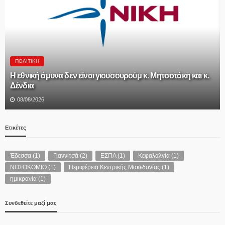
ΠΟΛΙΤΙΚΉ
Η εθνική άμυνα δεν είναι γιουσουρούμ κ. Μητσοτάκη και κ.
Δένδια
08/08/2026
Ετικέτες
Έδεσσα
(1)
Γιαννιτσά
(2)
ΕΣΠΑ
(1)
Κεφαλαλγία
(1)
ΝΟΣΟΚΟΜΙΟ
(1)
Περιφέρεια Κεντρικής Μακεδονίας
(1)
ημικρανία
(1)
Συνδεθείτε μαζί μας