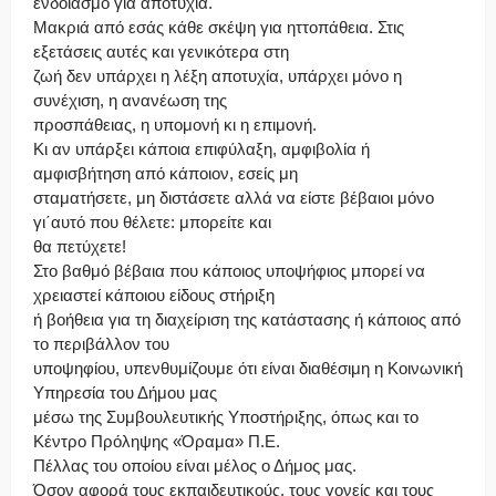
ενδοιασμό για αποτυχία.
Μακριά από εσάς κάθε σκέψη για ηττοπάθεια. Στις
εξετάσεις αυτές και γενικότερα στη
ζωή δεν υπάρχει η λέξη αποτυχία, υπάρχει μόνο η
συνέχιση, η ανανέωση της
προσπάθειας, η υπομονή κι η επιμονή.
Κι αν υπάρξει κάποια επιφύλαξη, αμφιβολία ή
αμφισβήτηση από κάποιον, εσείς μη
σταματήσετε, μη διστάσετε αλλά να είστε βέβαιοι μόνο
γι΄αυτό που θέλετε: μπορείτε και
θα πετύχετε!
Στο βαθμό βέβαια που κάποιος υποψήφιος μπορεί να
χρειαστεί κάποιου είδους στήριξη
ή βοήθεια για τη διαχείριση της κατάστασης ή κάποιος από
το περιβάλλον του
υποψηφίου, υπενθυμίζουμε ότι είναι διαθέσιμη η Κοινωνική
Υπηρεσία του Δήμου μας
μέσω της Συμβουλευτικής Υποστήριξης, όπως και το
Κέντρο Πρόληψης «Όραμα» Π.Ε.
Πέλλας του οποίου είναι μέλος ο Δήμος μας.
Όσον αφορά τους εκπαιδευτικούς, τους γονείς και τους