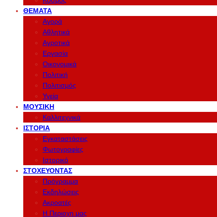
Κόσμος
ΘΈΜΑΤΑ
Αγορά
Αθλητικά
Αγροτικά
Εργασία
Οικονομικά
Πολιτική
Πολιτισμός
Υγεία
ΜΟΥΣΙΚΉ
Καλλιτεχνικά
ΙΣΤΟΡΊΑ
Εγκαταστάσεις
Φωτογραφίες
Ιστορικό
ΣΤΟΧΕΎΟΝΤΑΣ
Πρόγραμμα
Εκδηλώσεις
Ακροατές
Η Περιοχη μας