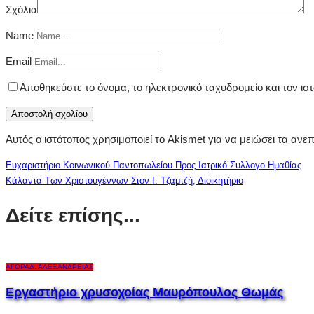
Σχόλια
Name
Email
Αποθηκεύστε το όνομα, το ηλεκτρονικό ταχυδρομείο και τον ι
Αυτός ο ιστότοπος χρησιμοποιεί το Akismet για να μειώσει τα ανε
Ευχαριστήριο Κοινωνικού Παντοπωλείου Προς Ιατρικό Συλλογο Ημαθίας
Κάλαντα Των Χριστουγέννων Στον Ι. Τζαμτζή, Διοικητήριο
Δείτε επίσης...
ΑΓΟΡΆ
Δ. ΑΛΕΞΆΝΔΡΕΙΑΣ
Εργαστήριο χρυσοχοίας Μαυρόπουλος Θωμάς