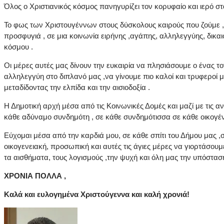
Όλος ο Χριστιανικός κόσμος πανηγυρίζει τον κορυφαίο και ιερό στ
Το φως των Χριστουγέννων στους δύσκολους καιρούς που ζούμε , 
προσφυγιά , σε μια κοινωνία ειρήνης ,αγάπης, αλληλεγγύης, δικ
κόσμου .
Οι μέρες αυτές μας δίνουν την ευκαιρία να πλησιάσουμε ο ένας τ
αλληλεγγύη στο διπλανό μας ,να γίνουμε πιο καλοί και τρυφερο
μεταδίδοντας την ελπίδα και την αισιοδοξία .
Η Δημοτική αρχή μέσα από τις Κοινωνικές Δομές και μαζί με τις
κάθε αδύναμο συνδημότη , σε κάθε συνδημότισσα σε κάθε οικογέν
Εύχομαι μέσα από την καρδιά μου, σε κάθε σπίτι του Δήμου μας ,σ
οικογενειακή, προσωπική και αυτές τις άγιες μέρες να γιορτάσου
τα αισθήματα, τους λογισμούς ,την ψυχή και όλη μας την υπόστασ
ΧΡΟΝΙΑ ΠΟΛΛΑ ,
Καλά και ευλογημένα Χριστούγεννα και καλή χρονιά!