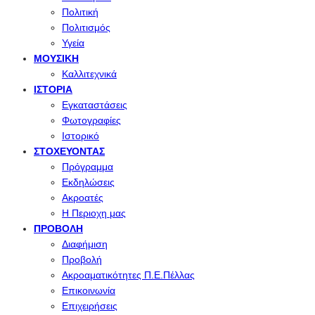
Πολιτική
Πολιτισμός
Υγεία
ΜΟΥΣΙΚΉ
Καλλιτεχνικά
ΙΣΤΟΡΊΑ
Εγκαταστάσεις
Φωτογραφίες
Ιστορικό
ΣΤΟΧΕΎΟΝΤΑΣ
Πρόγραμμα
Εκδηλώσεις
Ακροατές
Η Περιοχη μας
ΠΡΟΒΟΛΉ
Διαφήμιση
Προβολή
Ακροαματικότητες Π.Ε.Πέλλας
Επικοινωνία
Επιχειρήσεις