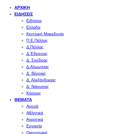
ΑΡΧΙΚΉ
ΕΙΔΉΣΕΙΣ
Ειδήσεις
Ελλάδα
Κεντρική Μακεδονία
Π.Ε.Πέλλας
Δ.Πέλλας
Δ.Έδεσσας
Δ. Σκύδρας
Δ.Αλμωπίας
Δ. Βέροιας
Δ. Αλεξάνδρειας
Δ. Νάουσας
Κόσμος
ΘΈΜΑΤΑ
Αγορά
Αθλητικά
Αγροτικά
Εργασία
Οικονομικά