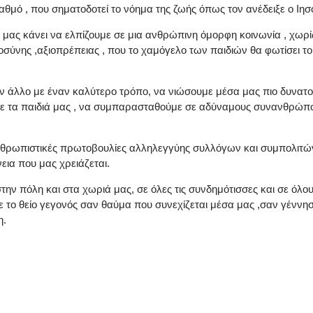
αθμό , που σηματοδοτεί το νόημα της ζωής όπως τον ανέδειξε ο Ιησ
μας κάνει να ελπίζουμε σε μια ανθρώπινη όμορφη κοινωνία , χωρί
αιοσύνης ,αξιοπρέπειας , που το χαμόγελο των παιδιών θα φωτίσει
ον άλλο με έναν καλύτερο τρόπο, να νιώσουμε μέσα μας πιο δυνατοί
ί με τα παιδιά μας , να συμπαρασταθούμε σε αδύναμους συνανθρώπ
 ανθρωπιστικές πρωτοβουλίες αλληλεγγύης συλλόγων και συμπολιτώ
εια που μας χρειάζεται.
την πόλη και στα χωριά μας, σε όλες τις συνδημότισσες και σε όλου
με το θείο γεγονός σαν θαύμα που συνεχίζεται μέσα μας ,σαν γέννη
η.