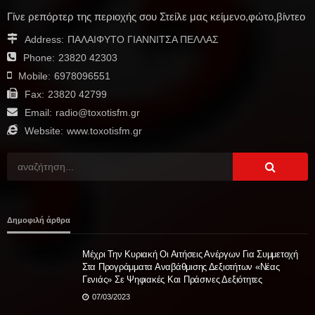
Γίνε ρεπόρτερ της περιοχής σου Στείλε μας κείμενο,φώτο,βίντεο
Address:
ΠΑΛΑΙΦΥΤΟ ΓΙΑΝΝΙΤΣΑ ΠΕΛΛΑΣ
Phone:
23820 42303
Mobile:
6978096551
Fax:
23820 42799
Email:
radio@toxotisfm.gr
Website:
www.toxotisfm.gr
Δημοφιλή άρθρα
Μέχρι Την Κυριακή Οι Αιτήσεις Ανέργων Για Συμμετοχή
Στα Προγράμματα Αναβάθμισης Δεξιοτήτων «νέας
Γενιάς» Σε Ψηφιακές Και Πράσινες Δεξιότητες
07/03/2023