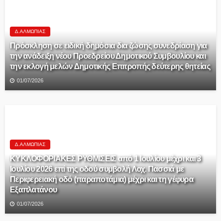
Δ.ΑΛΜΩΠΊΑΣ
Πρόσκληση σε ειδική δημόσια δια ζώσης συνεδρίαση για
την ανάδειξη νέου Προεδρείου Δημοτικού Συμβουλίου και
την εκλογή μελών Δημοτικής Επιτροπής δεύτερης θητείας
01/07/2026
Δ.ΑΛΜΩΠΊΑΣ
ΚΥΚΛΟΦΟΡΙΑΚΕΣ ΡΥΘΜΙΣΕΙΣ από 1 Ιουλίου μέχρι και 3
Ιουλίου 2026 επί της οδού συμβολή Λοχ. Πασσιά με
Περιφερειακή οδό (παραποτάμια) μέχρι και τη γέφυρα
Εξαπλατάνου
01/07/2026