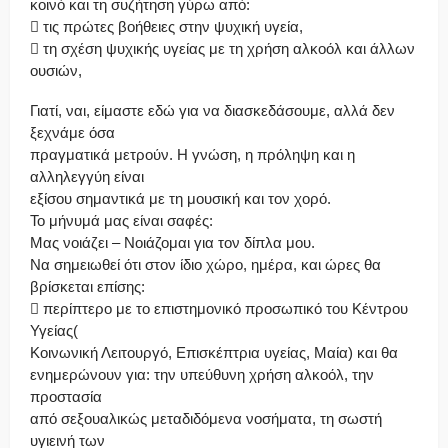
κοινό και τη συζήτηση γύρω από:
 τις πρώτες βοήθειες στην ψυχική υγεία,
 τη σχέση ψυχικής υγείας με τη χρήση αλκοόλ και άλλων
ουσιών,
Γιατί, ναι, είμαστε εδώ για να διασκεδάσουμε, αλλά δεν
ξεχνάμε όσα
πραγματικά μετρούν. Η γνώση, η πρόληψη και η
αλληλεγγύη είναι
εξίσου σημαντικά με τη μουσική και τον χορό.
Το μήνυμά μας είναι σαφές:
Μας νοιάζει – Νοιάζομαι για τον δίπλα μου.
Να σημειωθεί ότι στον ίδιο χώρο, ημέρα, και ώρες θα
βρίσκεται επίσης:
 περίπτερο με το επιστημονικό προσωπικό του Κέντρου
Υγείας(
Κοινωνική Λειτουργό, Επισκέπτρια υγείας, Μαία) και θα
ενημερώνουν για: την υπεύθυνη χρήση αλκοόλ, την
προστασία
από σεξουαλικώς μεταδιδόμενα νοσήματα, τη σωστή
υγιεινή των