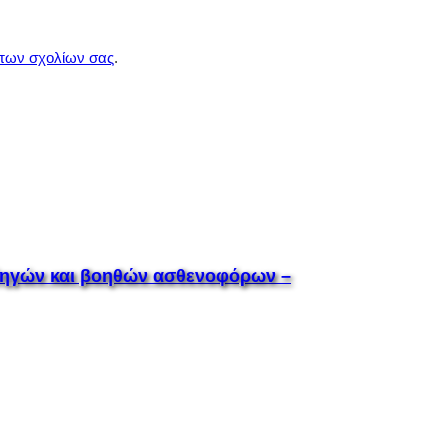
 των σχολίων σας
.
 οδηγών και βοηθών ασθενοφόρων –