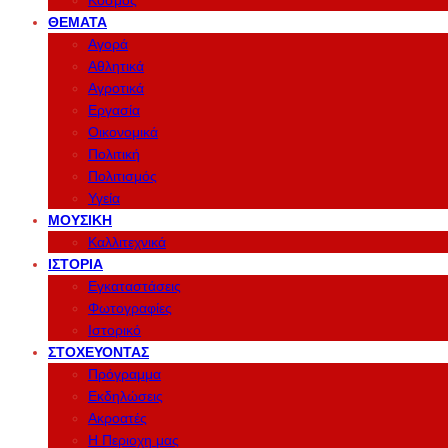
Κόσμος
ΘΈΜΑΤΑ
Αγορά
Αθλητικά
Αγροτικά
Εργασία
Οικονομικά
Πολιτική
Πολιτισμός
Υγεία
ΜΟΥΣΙΚΉ
Καλλιτεχνικά
ΙΣΤΟΡΊΑ
Εγκαταστάσεις
Φωτογραφίες
Ιστορικό
ΣΤΟΧΕΎΟΝΤΑΣ
Πρόγραμμα
Εκδηλώσεις
Ακροατές
Η Περιοχη μας