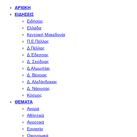
ΑΡΧΙΚΉ
ΕΙΔΉΣΕΙΣ
Ειδήσεις
Ελλάδα
Κεντρική Μακεδονία
Π.Ε.Πέλλας
Δ.Πέλλας
Δ.Έδεσσας
Δ. Σκύδρας
Δ.Αλμωπίας
Δ. Βέροιας
Δ. Αλεξάνδρειας
Δ. Νάουσας
Κόσμος
ΘΈΜΑΤΑ
Αγορά
Αθλητικά
Αγροτικά
Εργασία
Οικονομικά