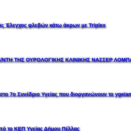
ς Έλεγχος φλεβών κάτω άκρων με Triplex
/ΝΤΗ ΤΗΣ ΟΥΡΟΛΟΓΙΚΗΣ ΚΛΙΝΙΚΗΣ ΝΑΣΣΕΡ ΛΟΜΠΑ
το 7ο Συνέδριο Υγείας που διοργανώνουν το ygeia
πό το ΚΕΠ Υγείας Δήμου Πέλλας