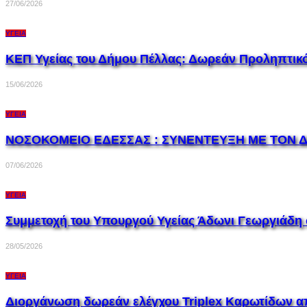
27/06/2026
ΥΓΕΊΑ
ΚΕΠ Υγείας του Δήμου Πέλλας: Δωρεάν Προληπτικό
15/06/2026
ΥΓΕΊΑ
ΝΟΣΟΚΟΜΕΙΟ ΕΔΕΣΣΑΣ : ΣΥΝΕΝΤΕΥΞΗ ΜΕ ΤΟΝ Δ
07/06/2026
ΥΓΕΊΑ
Συμμετοχή του Υπουργού Υγείας Άδωνι Γεωργιάδη σ
28/05/2026
ΥΓΕΊΑ
Διοργάνωση δωρεάν ελέγχου Triplex Kαρωτίδων α