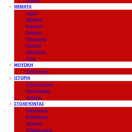
Κόσμος
ΘΈΜΑΤΑ
Αγορά
Αθλητικά
Αγροτικά
Εργασία
Οικονομικά
Πολιτική
Πολιτισμός
Υγεία
ΜΟΥΣΙΚΉ
Καλλιτεχνικά
ΙΣΤΟΡΊΑ
Εγκαταστάσεις
Φωτογραφίες
Ιστορικό
ΣΤΟΧΕΎΟΝΤΑΣ
Πρόγραμμα
Εκδηλώσεις
Ακροατές
Η Περιοχη μας