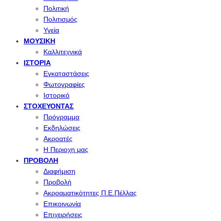
Πολιτική
Πολιτισμός
Υγεία
ΜΟΥΣΙΚΉ
Καλλιτεχνικά
ΙΣΤΟΡΊΑ
Εγκαταστάσεις
Φωτογραφίες
Ιστορικό
ΣΤΟΧΕΎΟΝΤΑΣ
Πρόγραμμα
Εκδηλώσεις
Ακροατές
Η Περιοχη μας
ΠΡΟΒΟΛΉ
Διαφήμιση
Προβολή
Ακροαματικότητες Π.Ε.Πέλλας
Επικοινωνία
Επιχειρήσεις