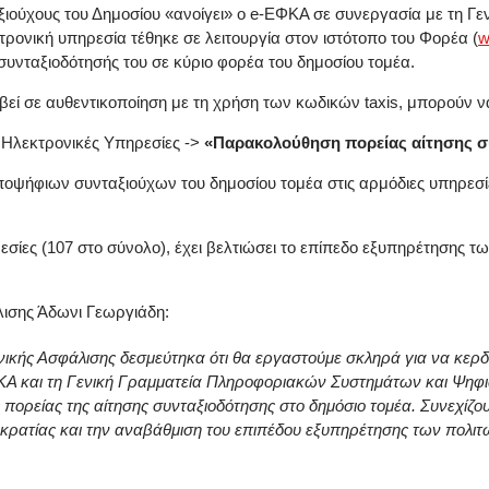
ούχους του Δημοσίου «ανοίγει» ο
e
-ΕΦΚΑ σε συνεργασία με τη Γ
ονική υπηρεσία τέθηκε σε λειτουργία στον ιστότοπο του Φορέα (
w
συνταξιοδότησής του σε κύριο φορέα του δημοσίου τομέα.
βεί σε αυθεντικοποίηση με τη χρήση των κωδικών
taxis
, μπορούν ν
 Ηλεκτρονικές Υπηρεσίες ->
«Παρακολούθηση πορείας αίτησης σ
 υποψήφιων συνταξιούχων
του δημοσίου τομέα στις αρμόδιες υπηρεσ
ες (107 στο σύνολο), έχει βελτιώσει το επίπεδο εξυπηρέτησης των
ισης Άδωνι Γεωργιάδη:
κής Ασφάλισης δεσμεύτηκα ότι θα εργαστούμε σκληρά για να κερδί
ΦΚΑ και τη Γενική Γραμματεία Πληροφοριακών Συστημάτων και Ψη
πορείας της αίτησης συνταξιοδότησης στο δημόσιο τομέα. Συνεχίζο
οκρατίας και την αναβάθμιση του επιπέδου εξυπηρέτησης των πολιτ