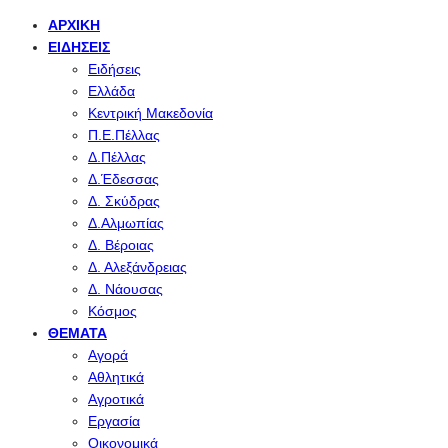
ΑΡΧΙΚΉ
ΕΙΔΉΣΕΙΣ
Ειδήσεις
Ελλάδα
Κεντρική Μακεδονία
Π.Ε.Πέλλας
Δ.Πέλλας
Δ.Έδεσσας
Δ. Σκύδρας
Δ.Αλμωπίας
Δ. Βέροιας
Δ. Αλεξάνδρειας
Δ. Νάουσας
Κόσμος
ΘΈΜΑΤΑ
Αγορά
Αθλητικά
Αγροτικά
Εργασία
Οικονομικά