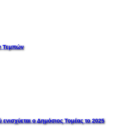
ν Τεμπών
ενισχύεται ο Δημόσιος Τομέας το 2025