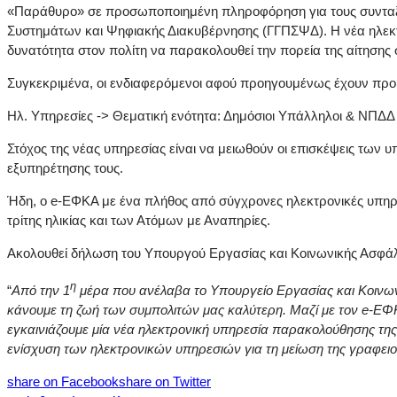
«Παράθυρο» σε προσωποποιημένη πληροφόρηση για τους συνταξι
Συστημάτων και Ψηφιακής Διακυβέρνησης (ΓΓΠΣΨΔ). Η νέα ηλεκτρ
δυνατότητα στον πολίτη να παρακολουθεί την πορεία της αίτησης 
Συγκεκριμένα, οι ενδιαφερόμενοι αφού προηγουμένως έχουν προ
Ηλ. Υπηρεσίες -> Θεματική ενότητα: Δημόσιοι Υπάλληλοι & ΝΠΔΔ
Στόχος της νέας υπηρεσίας είναι να μειωθούν οι επισκέψεις των
εξυπηρέτησης τους.
Ήδη, ο
e
-ΕΦΚΑ με ένα πλήθος από σύγχρονες ηλεκτρονικές υπηρεσί
τρίτης ηλικίας και των Ατόμων με Αναπηρίες.
Ακολουθεί δήλωση του Υπουργού Εργασίας και Κοινωνικής Ασφάλ
η
“
Από την 1
μέρα που ανέλαβα το Υπουργείο Εργασίας και Κοινωνι
κάνουμε τη ζωή των συμπολιτών μας καλύτερη. Μαζί με τον e-Ε
εγκαινιάζουμε μία νέα ηλεκτρονική υπηρεσία παρακολούθησης της 
ενίσχυση των ηλεκτρονικών υπηρεσιών για τη μείωση της γραφει
share on Facebook
share on Twitter