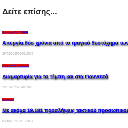
Δείτε επίσης...
ΕΛΛΆΔΑ
ΠΟΛΙΤΙΚΉ
Aπεργία,δύο χρόνια από το τραγικό δυστύχημα τω
28/02/2025
28/02/2025
Δ.ΠΈΛΛΑΣ
ΕΛΛΆΔΑ
Διαμαρτυρία για τα Τέμπη και στα Γιαννιτσά
25/01/2025
25/01/2025
ΕΛΛΆΔΑ
Με ακόμα 19.181 προσλήψεις τακτικού προσωπικού 
03/10/2024
03/10/2024