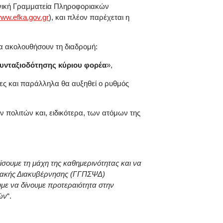
ενική Γραμματεία Πληροφοριακών
ww.efka.gov.gr
), και πλέον παρέχεται η
α ακολουθήσουν τη διαδρομή:
υνταξιοδότησης κύριου φορέα
»,
ίες και παράλληλα θα αυξηθεί ο ρυθμός
 πολιτών και, ειδικότερα, των ατόμων της
σουμε τη μάχη της καθημερινότητας και να
φιακής Διακυβέρνησης (ΓΓΠΣΨΔ)
υμε να δίνουμε προτεραιότητα στην
ών
“.