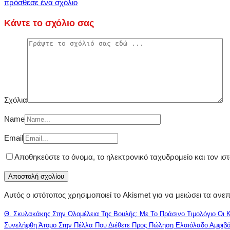
πρόσθεσε ένα σχόλιο
Κάντε το σχόλιο σας
Σχόλια
Name
Email
Αποθηκεύστε το όνομα, το ηλεκτρονικό ταχυδρομείο και τον ι
Αυτός ο ιστότοπος χρησιμοποιεί το Akismet για να μειώσει τα ανε
Θ. Σκυλακάκης Στην Ολομέλεια Της Βουλής: Με Το Πράσινο Τιμολόγιο Οι 
Συνελήφθη Άτομο Στην Πέλλα Που Διέθετε Προς Πώληση Ελαιόλαδο Αμφιβό