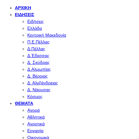
ΑΡΧΙΚΉ
ΕΙΔΉΣΕΙΣ
Ειδήσεις
Ελλάδα
Κεντρική Μακεδονία
Π.Ε.Πέλλας
Δ.Πέλλας
Δ.Έδεσσας
Δ. Σκύδρας
Δ.Αλμωπίας
Δ. Βέροιας
Δ. Αλεξάνδρειας
Δ. Νάουσας
Κόσμος
ΘΈΜΑΤΑ
Αγορά
Αθλητικά
Αγροτικά
Εργασία
Οικονομικά