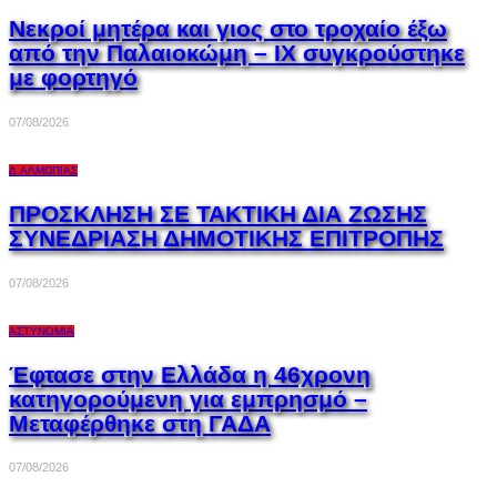
Νεκροί μητέρα και γιος στο τροχαίο έξω
από την Παλαιοκώμη – ΙΧ συγκρούστηκε
με φορτηγό
07/08/2026
Δ.ΑΛΜΩΠΊΑΣ
ΠΡΟΣΚΛΗΣΗ ΣΕ ΤΑΚΤΙΚΗ ΔΙΑ ΖΩΣΗΣ
ΣΥΝΕΔΡΙΑΣΗ ΔΗΜΟΤΙΚΗΣ ΕΠΙΤΡΟΠΗΣ
07/08/2026
ΑΣΤΥΝΟΜΊΑ
Έφτασε στην Ελλάδα η 46χρονη
κατηγορούμενη για εμπρησμό –
Μεταφέρθηκε στη ΓΑΔΑ
07/08/2026