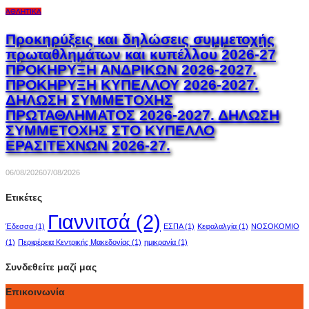
ΑΘΛΗΤΙΚΆ
Προκηρύξεις και δηλώσεις συμμετοχής
πρωταθλημάτων και κυπέλλου 2026-27
ΠΡΟΚΗΡΥΞΗ ΑΝΔΡΙΚΩΝ 2026-2027.
ΠΡΟΚΗΡΥΞΗ ΚΥΠΕΛΛΟΥ 2026-2027.
ΔΗΛΩΣΗ ΣΥΜΜΕΤΟΧΗΣ
ΠΡΩΤΑΘΛΗΜΑΤΟΣ 2026-2027. ΔΗΛΩΣΗ
ΣΥΜΜΕΤΟΧΗΣ ΣΤΟ ΚΥΠΕΛΛΟ
ΕΡΑΣΙΤΕΧΝΩΝ 2026-27.
06/08/2026
07/08/2026
Ετικέτες
Γιαννιτσά
(2)
Έδεσσα
(1)
ΕΣΠΑ
(1)
Κεφαλαλγία
(1)
ΝΟΣΟΚΟΜΙΟ
(1)
Περιφέρεια Κεντρικής Μακεδονίας
(1)
ημικρανία
(1)
Συνδεθείτε μαζί μας
Επικοινωνία