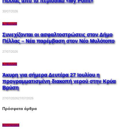
Πέλλας από το περιοδικό «My Point»
30/07/2026
Δ.ΠΈΛΛΑΣ
Συνεχίζονται οι ασφαλτοστρώσεις στον Δήμο
Πέλλας – Νέα παρέμβαση στον Νέο Μυλότοπο
27/07/2026
Δ.ΠΈΛΛΑΣ
Άκυρη για σήμερα Δευτέρα 27 Ιουλίου η
προγραμματισμένη διακοπή νερού στην Κρύα
Βρύση
27/07/2026
27/07/2026
Πρόσφατα άρθρα
ΑΣΤΥΝΟΜΊΑ