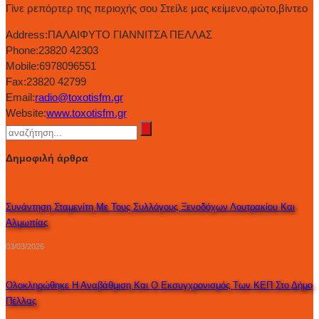
Γίνε ρεπόρτερ της περιοχής σου Στείλε μας κείμενο,φώτο,βίντεο
Address:
ΠΑΛΑΙΦΥΤΟ ΓΙΑΝΝΙΤΣΑ ΠΕΛΛΑΣ
Phone:
23820 42303
Mobile:
6978096551
Fax:
23820 42799
Email:
radio@toxotisfm.gr
Website:
www.toxotisfm.gr
Δημοφιλή άρθρα
Συνάντηση Σταμενίτη Με Τους Συλλόγους Ξενοδόχων Λουτρακίου Και
Αλμωπίας
03/03/2026
Ολοκληρώθηκε Η Αναβάθμιση Και Ο Εκσυγχρονισμός Των ΚΕΠ Στο Δήμο
Πέλλας