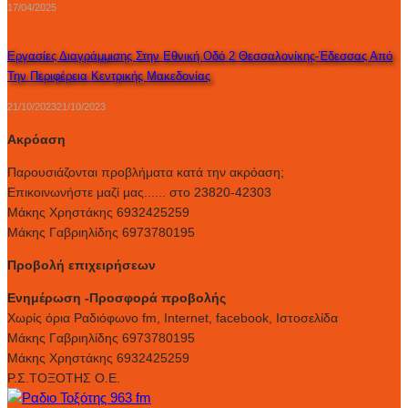
17/04/2025
Εργασίες Διαγράμμισης Στην Εθνική Οδό 2 Θεσσαλονίκης-Έδεσσας Από
Την Περιφέρεια Κεντρικής Μακεδονίας
21/10/2023
21/10/2023
Ακρόαση
Παρουσιάζονται προβλήματα κατά την ακρόαση;
Επικοινωνήστε μαζί μας...... στο 23820-42303
Μάκης Χρηστάκης 6932425259
Μάκης Γαβριηλίδης 6973780195
Προβολή επιχειρήσεων
Ενημέρωση -Προσφορά προβολής
Xωρίς όρια Ραδιόφωνο fm, Internet, facebook, Ιστοσελίδα
Μάκης Γαβριηλίδης 6973780195
Μάκης Χρηστάκης 6932425259
Ρ.Σ.ΤΟΞΟΤΗΣ Ο.Ε.