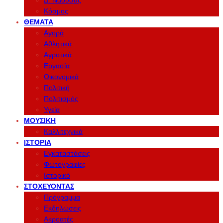
Δ. Νάουσας
Κόσμος
ΘΈΜΑΤΑ
Αγορά
Αθλητικά
Αγροτικά
Εργασία
Οικονομικά
Πολιτική
Πολιτισμός
Υγεία
ΜΟΥΣΙΚΉ
Καλλιτεχνικά
ΙΣΤΟΡΊΑ
Εγκαταστάσεις
Φωτογραφίες
Ιστορικό
ΣΤΟΧΕΎΟΝΤΑΣ
Πρόγραμμα
Εκδηλώσεις
Ακροατές