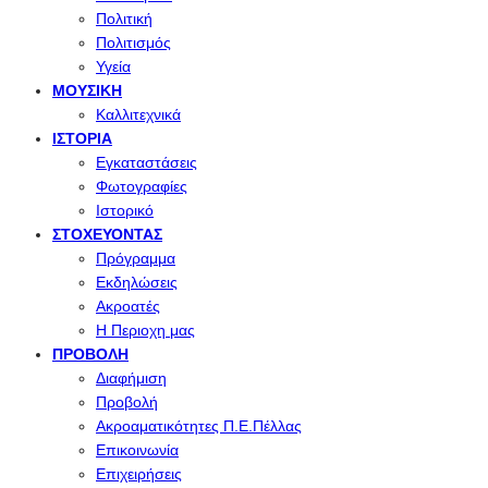
Πολιτική
Πολιτισμός
Υγεία
ΜΟΥΣΙΚΉ
Καλλιτεχνικά
ΙΣΤΟΡΊΑ
Εγκαταστάσεις
Φωτογραφίες
Ιστορικό
ΣΤΟΧΕΎΟΝΤΑΣ
Πρόγραμμα
Εκδηλώσεις
Ακροατές
Η Περιοχη μας
ΠΡΟΒΟΛΉ
Διαφήμιση
Προβολή
Ακροαματικότητες Π.Ε.Πέλλας
Επικοινωνία
Επιχειρήσεις