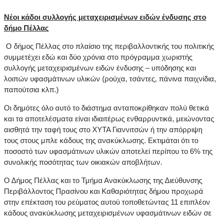
Νέοι κάδοι συλλογής μεταχειρισμένων ειδών ένδυσης στο
δήμο Πέλλας
Ο δήμος Πέλλας στο πλαίσιο της περιβαλλοντικής του πολιτικής
συμμετέχει εδώ και δύο χρόνια στο πρόγραμμα χωριστής
συλλογής μεταχειρισμένων ειδών ένδυσης – υπόδησης και
λοιπών υφασμάτινων υλικών (ρούχα, τσάντες, πάνινα παιχνίδια,
παπούτσια κλπ.)
Οι δημότες όλο αυτό το διάστημα ανταποκρίθηκαν πολύ θετικά
και τα αποτελέσματα είναι ιδιαιτέρως ενθαρρυντικά, μειώνοντας
αισθητά την ταφή τους στο ΧΥΤΑ Γιαννιτσών ή την απόρριψη
τους στους μπλε κάδους της ανακύκλωσης. Εκτιμάται ότι το
ποσοστό των υφασμάτινων υλικών αποτελεί περίπου το 6% της
συνολικής ποσότητας των οικιακών αποβλήτων.
Ο Δήμος Πέλλας και το Τμήμα Ανακύκλωσης της Διεύθυνσης
Περιβάλλοντος Πρασίνου και Καθαριότητας δήμου προχωρά
στην επέκταση του ρεύματος αυτού τοποθετώντας 11 επιπλέον
κάδους ανακύκλωσης μεταχειρισμένων υφασμάτινων ειδών σε