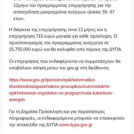
12μηνο του προγράμματος επιχορήγησης για την
απασχόληση μακροχρόνια ανέργων ηλικίας 55- 67
ετών.
Η διάρκεια της επιχορήγησης είναι 12 μήνες και η
επιχορήγηση 715 ευρώ μηνιαία για κάθε πρόσληψη. Ο
προϋπολογισμός του προγράμματος ανέρχεται σε
25.755.000 ευρώ και θα καλυφθεί από πόρους της ΔΥΠΑ.
Οι επιχειρήσεις που ενδιαφέρονται να συμμετάσχουν θα
υποβάλουν αίτηση μέσω του gov.gr στη διεύθυνση:
https://www.gov.gr/ipiresies/epikheirematike-
drasterioteta/apaskholese-prosopikou/summetokhe-
epikheireseon-ergodoton-se-programmata-katartises-
anergon
Για τη Δημόσια Πρόσκληση και για περισσότερες
πληροφορίες, οι ενδιαφερόμενοι μπορούν να επισκεφτούν
την ιστοσελίδα της ΔΥΠΑ
www.dypa.gov.gr