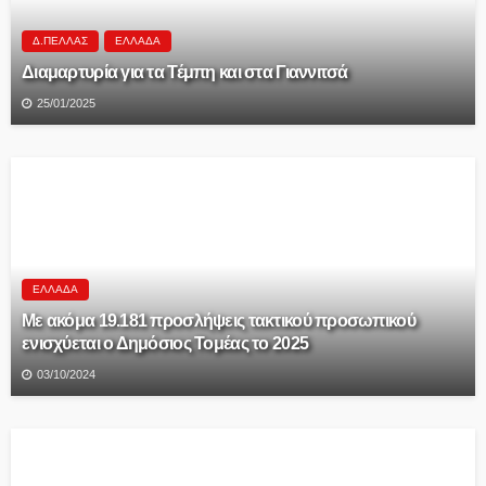
Δ.ΠΈΛΛΑΣ
ΕΛΛΆΔΑ
Διαμαρτυρία για τα Τέμπη και στα Γιαννιτσά
25/01/2025
ΕΛΛΆΔΑ
Με ακόμα 19.181 προσλήψεις τακτικού προσωπικού
ενισχύεται ο Δημόσιος Τομέας το 2025
03/10/2024