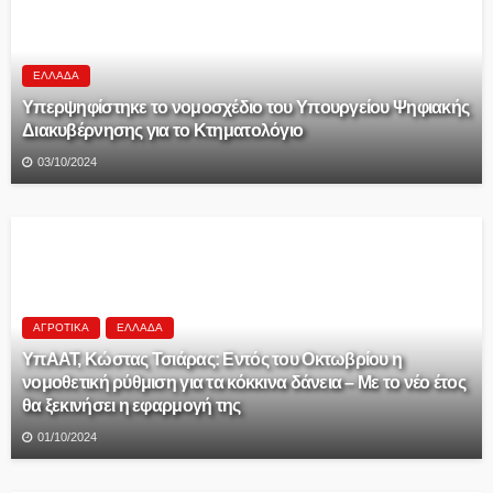
ΕΛΛΆΔΑ
Υπερψηφίστηκε το νομοσχέδιο του Υπουργείου Ψηφιακής
Διακυβέρνησης για το Κτηματολόγιο
03/10/2024
ΑΓΡΟΤΙΚΆ
ΕΛΛΆΔΑ
ΥπΑΑΤ, Κώστας Τσιάρας: Εντός του Οκτωβρίου η
νομοθετική ρύθμιση για τα κόκκινα δάνεια – Με το νέο έτος
θα ξεκινήσει η εφαρμογή της
01/10/2024