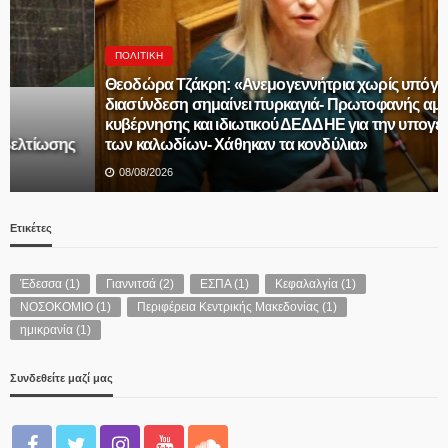
ΠΟΛΙΤΙΚΉ
Θεοδώρα Τζάκρη: «Ανεμογεννήτρια χωρίς υπόγεια
διασύνδεση σημαίνει πυρκαγιά- Πρωτοφανής αμέλεια
κυβέρνησης και ιδιωτικού ΔΕΔΔΗΕ για την υπογειοποίηση
των καλωδίων- Χάθηκαν τα κονδύλια»
08/08/2026
Ετικέτες
Έδεσσα
(1)
Γιαννιτσά
(2)
ΕΣΠΑ
(1)
Κεφαλαλγία
(1)
ΝΟΣΟΚΟΜΙΟ
(1)
Περιφέρεια Κεντρικής Μακεδονίας
(1)
ημικρανία
(1)
Συνδεθείτε μαζί μας