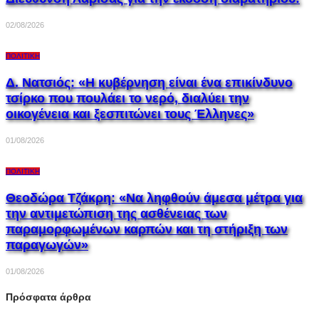
02/08/2026
ΠΟΛΙΤΙΚΉ
Δ. Νατσιός: «Η κυβέρνηση είναι ένα επικίνδυνο
τσίρκο που πουλάει το νερό, διαλύει την
οικογένεια και ξεσπιτώνει τους Έλληνες»
01/08/2026
ΠΟΛΙΤΙΚΉ
Θεοδώρα Τζάκρη: «Να ληφθούν άμεσα μέτρα για
την αντιμετώπιση της ασθένειας των
παραμορφωμένων καρπών και τη στήριξη των
παραγωγών»
01/08/2026
Πρόσφατα άρθρα