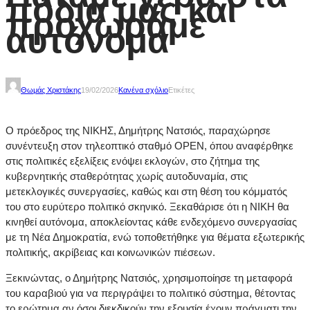
πόδια μας και
προχωράμε
αυτόνομα
Θωμάς Χριστάκης
19/02/2026
Κανένα σχόλιο
Ετικέτες
Ο πρόεδρος της ΝΙΚΗΣ, Δημήτρης Νατσιός, παραχώρησε
συνέντευξη στον τηλεοπτικό σταθμό OPEN, όπου αναφέρθηκε
στις πολιτικές εξελίξεις ενόψει εκλογών, στο ζήτημα της
κυβερνητικής σταθερότητας χωρίς αυτοδυναμία, στις
μετεκλογικές συνεργασίες, καθώς και στη θέση του κόμματός
του στο ευρύτερο πολιτικό σκηνικό. Ξεκαθάρισε ότι η ΝΙΚΗ θα
κινηθεί αυτόνομα, αποκλείοντας κάθε ενδεχόμενο συνεργασίας
με τη Νέα Δημοκρατία, ενώ τοποθετήθηκε για θέματα εξωτερικής
πολιτικής, ακρίβειας και κοινωνικών πιέσεων.
Ξεκινώντας, ο Δημήτρης Νατσιός, χρησιμοποίησε τη μεταφορά
του καραβιού για να περιγράψει το πολιτικό σύστημα, θέτοντας
το ερώτημα αν όσοι διεκδικούν την εξουσία έχουν πράγματι την