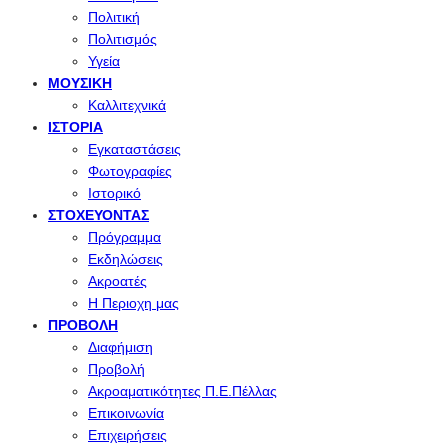
Πολιτική
Πολιτισμός
Υγεία
ΜΟΥΣΙΚΉ
Καλλιτεχνικά
ΙΣΤΟΡΊΑ
Εγκαταστάσεις
Φωτογραφίες
Ιστορικό
ΣΤΟΧΕΎΟΝΤΑΣ
Πρόγραμμα
Εκδηλώσεις
Ακροατές
Η Περιοχη μας
ΠΡΟΒΟΛΉ
Διαφήμιση
Προβολή
Ακροαματικότητες Π.Ε.Πέλλας
Επικοινωνία
Επιχειρήσεις