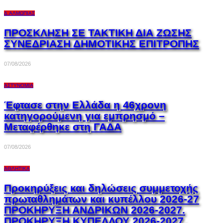
Δ.ΑΛΜΩΠΊΑΣ
ΠΡΟΣΚΛΗΣΗ ΣΕ ΤΑΚΤΙΚΗ ΔΙΑ ΖΩΣΗΣ
ΣΥΝΕΔΡΙΑΣΗ ΔΗΜΟΤΙΚΗΣ ΕΠΙΤΡΟΠΗΣ
07/08/2026
ΑΣΤΥΝΟΜΊΑ
Έφτασε στην Ελλάδα η 46χρονη
κατηγορούμενη για εμπρησμό –
Μεταφέρθηκε στη ΓΑΔΑ
07/08/2026
ΑΘΛΗΤΙΚΆ
Προκηρύξεις και δηλώσεις συμμετοχής
πρωταθλημάτων και κυπέλλου 2026-27
ΠΡΟΚΗΡΥΞΗ ΑΝΔΡΙΚΩΝ 2026-2027.
ΠΡΟΚΗΡΥΞΗ ΚΥΠΕΛΛΟΥ 2026-2027.