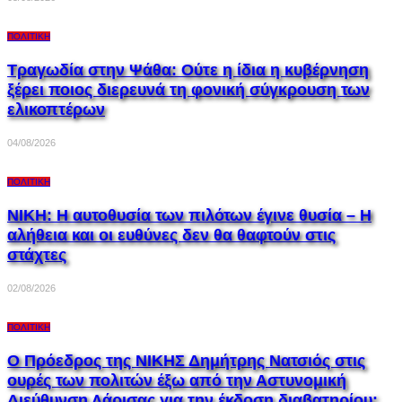
ΠΟΛΙΤΙΚΉ
Τραγωδία στην Ψάθα: Ούτε η ίδια η κυβέρνηση
ξέρει ποιος διερευνά τη φονική σύγκρουση των
ελικοπτέρων
04/08/2026
ΠΟΛΙΤΙΚΉ
ΝΙΚΗ: Η αυτοθυσία των πιλότων έγινε θυσία – Η
αλήθεια και οι ευθύνες δεν θα θαφτούν στις
στάχτες
02/08/2026
ΠΟΛΙΤΙΚΉ
Ο Πρόεδρος της ΝΙΚΗΣ Δημήτρης Νατσιός στις
ουρές των πολιτών έξω από την Αστυνομική
Διεύθυνση Λάρισας για την έκδοση διαβατηρίου: