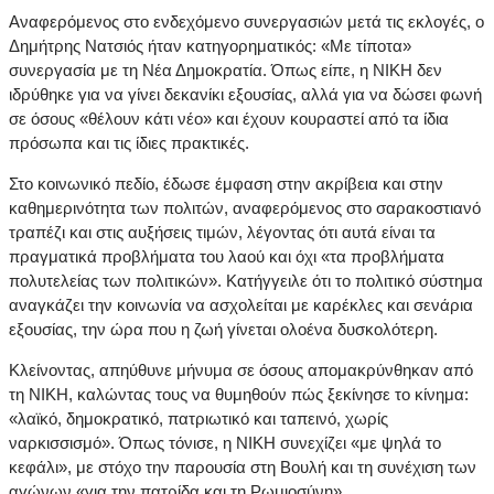
Αναφερόμενος στο ενδεχόμενο συνεργασιών μετά τις εκλογές, ο
Δημήτρης Νατσιός ήταν κατηγορηματικός: «Με τίποτα»
συνεργασία με τη Νέα Δημοκρατία. Όπως είπε, η ΝΙΚΗ δεν
ιδρύθηκε για να γίνει δεκανίκι εξουσίας, αλλά για να δώσει φωνή
σε όσους «θέλουν κάτι νέο» και έχουν κουραστεί από τα ίδια
πρόσωπα και τις ίδιες πρακτικές.
Στο κοινωνικό πεδίο, έδωσε έμφαση στην ακρίβεια και στην
καθημερινότητα των πολιτών, αναφερόμενος στο σαρακοστιανό
τραπέζι και στις αυξήσεις τιμών, λέγοντας ότι αυτά είναι τα
πραγματικά προβλήματα του λαού και όχι «τα προβλήματα
πολυτελείας των πολιτικών». Κατήγγειλε ότι το πολιτικό σύστημα
αναγκάζει την κοινωνία να ασχολείται με καρέκλες και σενάρια
εξουσίας, την ώρα που η ζωή γίνεται ολοένα δυσκολότερη.
Κλείνοντας, απηύθυνε μήνυμα σε όσους απομακρύνθηκαν από
τη ΝΙΚΗ, καλώντας τους να θυμηθούν πώς ξεκίνησε το κίνημα:
«λαϊκό, δημοκρατικό, πατριωτικό και ταπεινό, χωρίς
ναρκισσισμό». Όπως τόνισε, η ΝΙΚΗ συνεχίζει «με ψηλά το
κεφάλι», με στόχο την παρουσία στη Βουλή και τη συνέχιση των
αγώνων «για την πατρίδα και τη Ρωμιοσύνη».