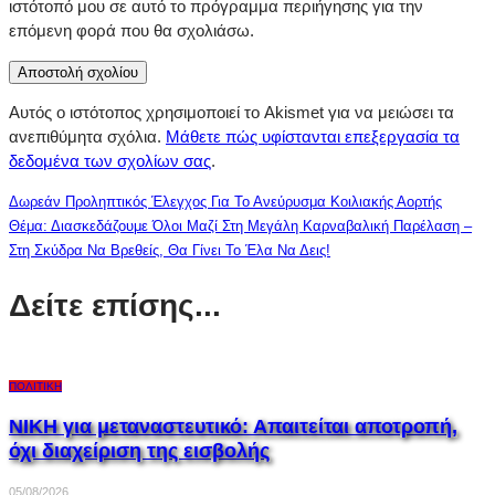
ιστότοπό μου σε αυτό το πρόγραμμα περιήγησης για την
επόμενη φορά που θα σχολιάσω.
Αυτός ο ιστότοπος χρησιμοποιεί το Akismet για να μειώσει τα
ανεπιθύμητα σχόλια.
Μάθετε πώς υφίστανται επεξεργασία τα
δεδομένα των σχολίων σας
.
Δωρεάν Προληπτικός Έλεγχος Για Το Ανεύρυσμα Κοιλιακής Αορτής
Θέμα: Διασκεδάζουμε Όλοι Μαζί Στη Μεγάλη Καρναβαλική Παρέλαση –
Στη Σκύδρα Να Βρεθείς, Θα Γίνει Το Έλα Να Δεις!
Δείτε επίσης...
ΠΟΛΙΤΙΚΉ
ΝΙΚΗ για μεταναστευτικό: Απαιτείται αποτροπή,
όχι διαχείριση της εισβολής
05/08/2026