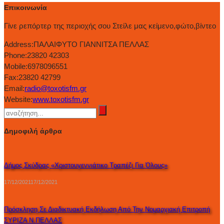
Επικοινωνία
Γίνε ρεπόρτερ της περιοχής σου Στείλε μας κείμενο,φώτο,βίντεο
Address:
ΠΑΛΑΙΦΥΤΟ ΓΙΑΝΝΙΤΣΑ ΠΕΛΛΑΣ
Phone:
23820 42303
Mobile:
6978096551
Fax:
23820 42799
Email:
radio@toxotisfm.gr
Website:
www.toxotisfm.gr
Δημοφιλή άρθρα
Δήμος Σκύδρας «Χριστουγεννιάτικο Τραπέζι Για Όλους»
17/12/2021
17/12/2021
Πρόσκληση Σε Διαδικτυακή Εκδήλωση Από Την Νομαρχιακή Επιτροπή
ΣΥΡΙΖΑ Ν.ΠΕΛΛΑΣ