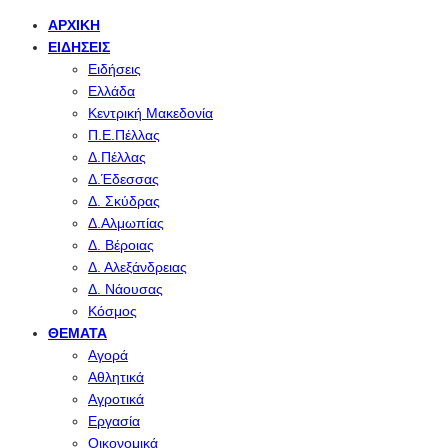
ΑΡΧΙΚΉ
ΕΙΔΉΣΕΙΣ
Ειδήσεις
Ελλάδα
Κεντρική Μακεδονία
Π.Ε.Πέλλας
Δ.Πέλλας
Δ.Έδεσσας
Δ. Σκύδρας
Δ.Αλμωπίας
Δ. Βέροιας
Δ. Αλεξάνδρειας
Δ. Νάουσας
Κόσμος
ΘΈΜΑΤΑ
Αγορά
Αθλητικά
Αγροτικά
Εργασία
Οικονομικά