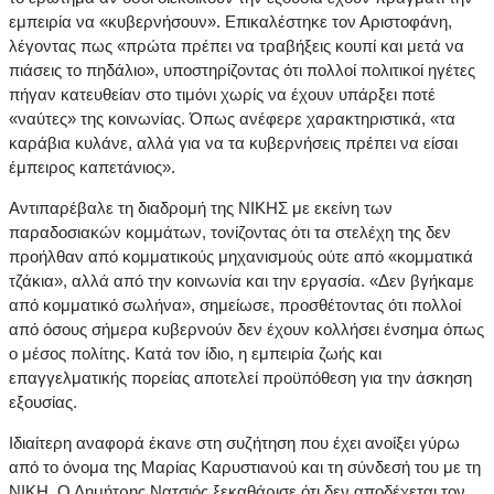
εμπειρία να «κυβερνήσουν». Επικαλέστηκε τον Αριστοφάνη,
λέγοντας πως «πρώτα πρέπει να τραβήξεις κουπί και μετά να
πιάσεις το πηδάλιο», υποστηρίζοντας ότι πολλοί πολιτικοί ηγέτες
πήγαν κατευθείαν στο τιμόνι χωρίς να έχουν υπάρξει ποτέ
«ναύτες» της κοινωνίας. Όπως ανέφερε χαρακτηριστικά, «τα
καράβια κυλάνε, αλλά για να τα κυβερνήσεις πρέπει να είσαι
έμπειρος καπετάνιος».
Αντιπαρέβαλε τη διαδρομή της ΝΙΚΗΣ με εκείνη των
παραδοσιακών κομμάτων, τονίζοντας ότι τα στελέχη της δεν
προήλθαν από κομματικούς μηχανισμούς ούτε από «κομματικά
τζάκια», αλλά από την κοινωνία και την εργασία. «Δεν βγήκαμε
από κομματικό σωλήνα», σημείωσε, προσθέτοντας ότι πολλοί
από όσους σήμερα κυβερνούν δεν έχουν κολλήσει ένσημα όπως
ο μέσος πολίτης. Κατά τον ίδιο, η εμπειρία ζωής και
επαγγελματικής πορείας αποτελεί προϋπόθεση για την άσκηση
εξουσίας.
Ιδιαίτερη αναφορά έκανε στη συζήτηση που έχει ανοίξει γύρω
από το όνομα της Μαρίας Καρυστιανού και τη σύνδεσή του με τη
ΝΙΚΗ. Ο Δημήτρης Νατσιός ξεκαθάρισε ότι δεν αποδέχεται τον