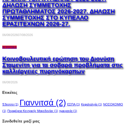
ΔΗΛΩΣΗ ΣΥΜΜΕΤΟΧΗΣ
ΠΡΩΤΑΘΛΗΜΑΤΟΣ 2026-2027. ΔΗΛΩΣΗ
ΣΥΜΜΕΤΟΧΗΣ ΣΤΟ ΚΥΠΕΛΛΟ
ΕΡΑΣΙΤΕΧΝΩΝ 2026-27.
06/08/2026
07/08/2026
ΑΓΡΟΤΙΚΆ
Κοινοβουλευτική ερώτηση του Διονύση
Σταμενίτη για τα σοβαρά προβλήματα στις
καλλιέργειες πυρηνόκαρπων
06/08/2026
Ετικέτες
Γιαννιτσά
(2)
Έδεσσα
(1)
ΕΣΠΑ
(1)
Κεφαλαλγία
(1)
ΝΟΣΟΚΟΜΙΟ
(1)
Περιφέρεια Κεντρικής Μακεδονίας
(1)
ημικρανία
(1)
Συνδεθείτε μαζί μας