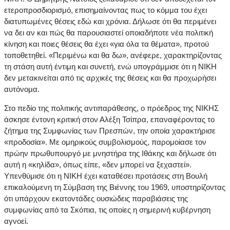
ετεροπροσδιορισμό, επισημαίνοντας πως το κόμμα του έχει
διατυπωμένες θέσεις εδώ και χρόνια. Δήλωσε ότι θα περιμένει
να δει αν και πώς θα παρουσιαστεί οποιαδήποτε νέα πολιτική
κίνηση και ποιες θέσεις θα έχει «για όλα τα θέματα», προτού
τοποθετηθεί. «Περιμένω και θα δω», ανέφερε, χαρακτηρίζοντας
τη στάση αυτή έντιμη και συνετή, ενώ υπογράμμισε ότι η ΝΙΚΗ
δεν μετακινείται από τις αρχικές της θέσεις και θα προχωρήσει
αυτόνομα.
Στο πεδίο της πολιτικής αντιπαράθεσης, ο πρόεδρος της ΝΙΚΗΣ
άσκησε έντονη κριτική στον Αλέξη Τσίπρα, επαναφέροντας το
ζήτημα της Συμφωνίας των Πρεσπών, την οποία χαρακτήρισε
«προδοσία». Με ομηρικούς συμβολισμούς, παρομοίασε τον
πρώην πρωθυπουργό με μνηστήρα της Ιθάκης και δήλωσε ότι
αυτή η «κηλίδα», όπως είπε, «δεν μπορεί να ξεχαστεί».
Υπενθύμισε ότι η ΝΙΚΗ έχει καταθέσει προτάσεις στη Βουλή
επικαλούμενη τη Σύμβαση της Βιέννης του 1969, υποστηρίζοντας
ότι υπάρχουν εκατοντάδες ουσιώδεις παραβιάσεις της
συμφωνίας από τα Σκόπια, τις οποίες η σημερινή κυβέρνηση
αγνοεί.