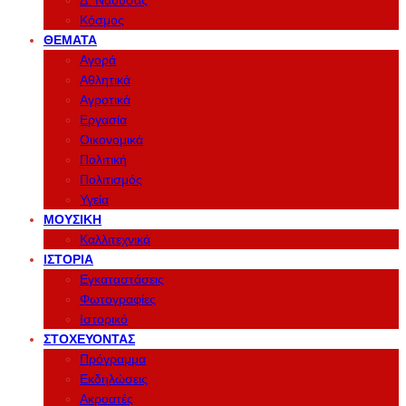
Δ. Νάουσας
Κόσμος
ΘΈΜΑΤΑ
Αγορά
Αθλητικά
Αγροτικά
Εργασία
Οικονομικά
Πολιτική
Πολιτισμός
Υγεία
ΜΟΥΣΙΚΉ
Καλλιτεχνικά
ΙΣΤΟΡΊΑ
Εγκαταστάσεις
Φωτογραφίες
Ιστορικό
ΣΤΟΧΕΎΟΝΤΑΣ
Πρόγραμμα
Εκδηλώσεις
Ακροατές