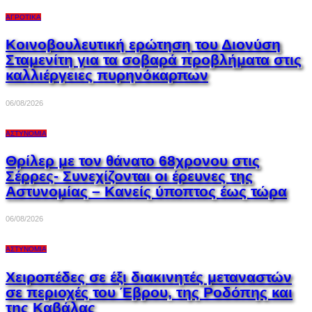
ΑΓΡΟΤΙΚΆ
Κοινοβουλευτική ερώτηση του Διονύση
Σταμενίτη για τα σοβαρά προβλήματα στις
καλλιέργειες πυρηνόκαρπων
06/08/2026
ΑΣΤΥΝΟΜΊΑ
Θρίλερ με τον θάνατο 68χρονου στις
Σέρρες- Συνεχίζονται οι έρευνες της
Αστυνομίας – Κανείς ύποπτος έως τώρα
06/08/2026
ΑΣΤΥΝΟΜΊΑ
Χειροπέδες σε έξι διακινητές μεταναστών
σε περιοχές του Έβρου, της Ροδόπης και
της Καβάλας