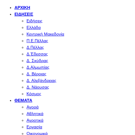
ΑΡΧΙΚΉ
ΕΙΔΉΣΕΙΣ
Ειδήσεις
Ελλάδα
Κεντρική Μακεδονία
Π.Ε.Πέλλας
Δ.Πέλλας
Δ.Έδεσσας
Δ. Σκύδρας
Δ.Αλμωπίας
Δ. Βέροιας
Δ. Αλεξάνδρειας
Δ. Νάουσας
Κόσμος
ΘΈΜΑΤΑ
Αγορά
Αθλητικά
Αγροτικά
Εργασία
Οικονομικά