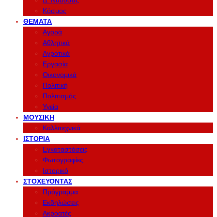
Δ. Νάουσας
Κόσμος
ΘΈΜΑΤΑ
Αγορά
Αθλητικά
Αγροτικά
Εργασία
Οικονομικά
Πολιτική
Πολιτισμός
Υγεία
ΜΟΥΣΙΚΉ
Καλλιτεχνικά
ΙΣΤΟΡΊΑ
Εγκαταστάσεις
Φωτογραφίες
Ιστορικό
ΣΤΟΧΕΎΟΝΤΑΣ
Πρόγραμμα
Εκδηλώσεις
Ακροατές