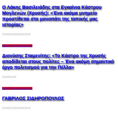
Ο Λάκης Βασιλειάδης στα Εγκαίνια Κάστρου
Μογλενών (Χρυσής): «Ένα ακόμα μνημείο
προστίθεται στο μονοπάτι της τοπικής μας
ιστορίας»
03/08/2026
03/08/2026
ΚΕΝΤΡΙΚΉ ΜΑΚΕΔΟΝΊΑ
Διονύσης Σταμενίτης: «Το Κάστρο της Χρυσής
αποδίδεται στους πολίτες – Ένα ακόμη σημαντικό
έργο πολιτισμού για την Πέλλα»
03/08/2026
ΚΕΝΤΡΙΚΉ ΜΑΚΕΔΟΝΊΑ
ΓΑΒΡΙΛΟΣ ΣΙΔΗΡΟΠΟΥΛΟΣ
02/08/2026
02/08/2026