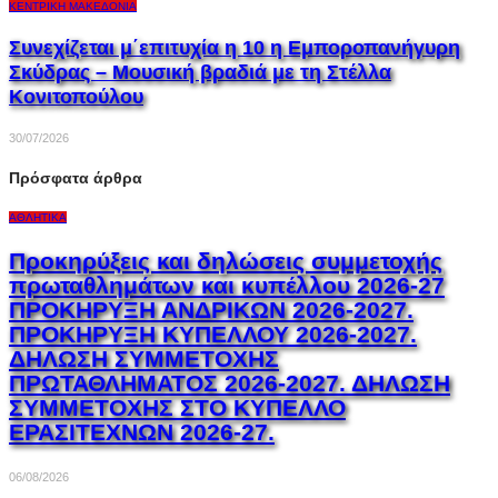
ΚΕΝΤΡΙΚΉ ΜΑΚΕΔΟΝΊΑ
Συνεχίζεται μ΄επιτυχία η 10 η Εμποροπανήγυρη
Σκύδρας – Μουσική βραδιά με τη Στέλλα
Κονιτοπούλου
30/07/2026
Πρόσφατα άρθρα
ΑΘΛΗΤΙΚΆ
Προκηρύξεις και δηλώσεις συμμετοχής
πρωταθλημάτων και κυπέλλου 2026-27
ΠΡΟΚΗΡΥΞΗ ΑΝΔΡΙΚΩΝ 2026-2027.
ΠΡΟΚΗΡΥΞΗ ΚΥΠΕΛΛΟΥ 2026-2027.
ΔΗΛΩΣΗ ΣΥΜΜΕΤΟΧΗΣ
ΠΡΩΤΑΘΛΗΜΑΤΟΣ 2026-2027. ΔΗΛΩΣΗ
ΣΥΜΜΕΤΟΧΗΣ ΣΤΟ ΚΥΠΕΛΛΟ
ΕΡΑΣΙΤΕΧΝΩΝ 2026-27.
06/08/2026