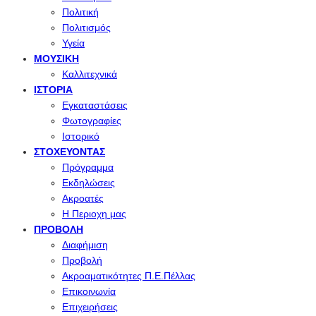
Πολιτική
Πολιτισμός
Υγεία
ΜΟΥΣΙΚΉ
Καλλιτεχνικά
ΙΣΤΟΡΊΑ
Εγκαταστάσεις
Φωτογραφίες
Ιστορικό
ΣΤΟΧΕΎΟΝΤΑΣ
Πρόγραμμα
Εκδηλώσεις
Ακροατές
Η Περιοχη μας
ΠΡΟΒΟΛΉ
Διαφήμιση
Προβολή
Ακροαματικότητες Π.Ε.Πέλλας
Επικοινωνία
Επιχειρήσεις