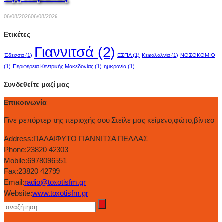
06/08/2026
06/08/2026
Ετικέτες
Γιαννιτσά
(2)
Έδεσσα
(1)
ΕΣΠΑ
(1)
Κεφαλαλγία
(1)
ΝΟΣΟΚΟΜΙΟ
(1)
Περιφέρεια Κεντρικής Μακεδονίας
(1)
ημικρανία
(1)
Συνδεθείτε μαζί μας
Επικοινωνία
Γίνε ρεπόρτερ της περιοχής σου Στείλε μας κείμενο,φώτο,βίντεο
Address:
ΠΑΛΑΙΦΥΤΟ ΓΙΑΝΝΙΤΣΑ ΠΕΛΛΑΣ
Phone:
23820 42303
Mobile:
6978096551
Fax:
23820 42799
Email:
radio@toxotisfm.gr
Website:
www.toxotisfm.gr