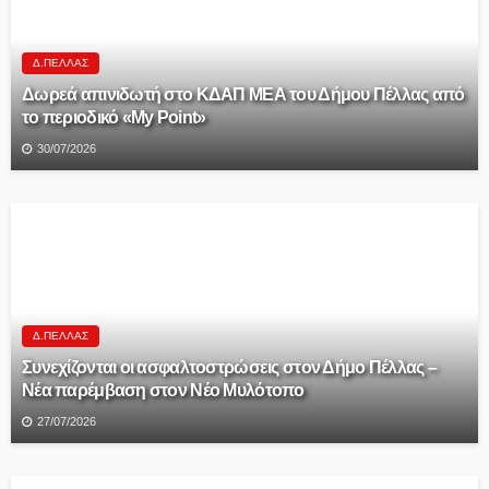
Δ.ΠΈΛΛΑΣ
Δωρεά απινιδωτή στο ΚΔΑΠ ΜΕΑ του Δήμου Πέλλας από
το περιοδικό «My Point»
30/07/2026
Δ.ΠΈΛΛΑΣ
Συνεχίζονται οι ασφαλτοστρώσεις στον Δήμο Πέλλας –
Νέα παρέμβαση στον Νέο Μυλότοπο
27/07/2026