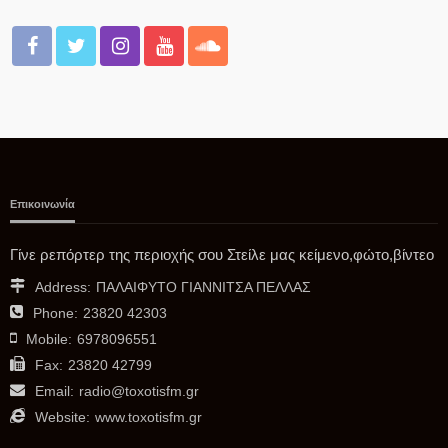
06/08/2026
Επικοινωνία
Δ. ΣΚΎΔΡΑΣ
Δήλωση της Δημάρχου Σκύδρας Κατερίνας Ιγνατιάδου με
Γίνε ρεπόρτερ της περιοχής σου Στείλε μας κείμενο,φώτο,βίντεο
αφορμή τη λήξη της 10 ης Εμποροπανήγυρης
Address:
ΠΑΛΑΙΦΥΤΟ ΓΙΑΝΝΙΤΣΑ ΠΕΛΛΑΣ
05/08/2026
Phone:
23820 42303
Mobile:
6978096551
Fax:
23820 42799
Email:
radio@toxotisfm.gr
Website:
www.toxotisfm.gr