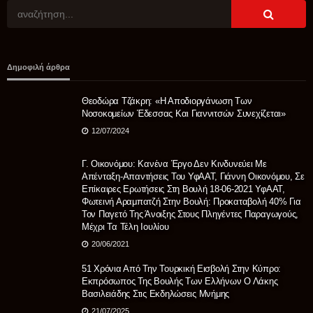
ΠΟΛΙΤΙΚΉ
Δημοφιλή άρθρα
ΝΙΚΗ για μεταναστευτικό: Απαιτείται αποτροπή, όχι
διαχείριση της εισβολής
Θεοδώρα Τζάκρη: «Η Αποδιοργάνωση Των
05/08/2026
Νοσοκομείων Έδεσσας Και Γιαννιτσών Συνεχίζεται»
12/07/2024
Γ. Οικονόμου: Κανένα Έργο Δεν Κινδυνεύει Με
Απένταξη-Απαντήσεις Του ΥφΑΑΤ, Γιάννη Οικονόμου, Σε
Επίκαιρες Ερωτήσεις Στη Βουλή 18-06-2021 ΥφΑΑΤ,
Φωτεινή Αραμπατζή Στην Βουλή: Προκαταβολή 40% Για
Τον Παγετό Της Άνοιξης Στους Πληγέντες Παραγωγούς,
Μέχρι Τα Τέλη Ιουλίου
20/06/2021
51 Χρόνια Από Την Τουρκική Εισβολή Στην Κύπρο:
Εκπρόσωπος Της Βουλής Των Ελλήνων Ο Λάκης
Βασιλειάδης Στις Εκδηλώσεις Μνήμης
21/07/2025