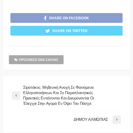
SHARE ON FACEBOOK
SHARE ON TWITTER
ΠΡΌΣΘΕΣΕ ΈΝΑ ΣΧΌΛΙΟ
Στρατάκος: Μηδενική Ανοχή Σε Φαινόμενα
Ελληνοποιήσεων Και Σε Παραπλανητικές
Πρακτικές Εντείνονται Και Διευρύνονται Οι
Έλεγχοι Στην Αγορά Εν Όψει Του Πάσχα
ΔΗΜΟΥ ΑΛΜΩΠΙΑΣ