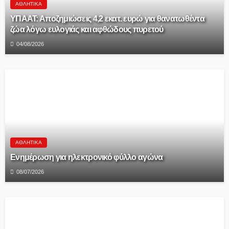
ΑΘΛΗΤΙΚΆ
ΥΠΑΑΤ: Αποζημιώσεις 4,2 εκατ. ευρώ για θανατωθέντα
ζώα λόγω ευλογιάς και αφθώδους πυρετού
04/08/2026
ΑΘΛΗΤΙΚΆ
Ενημέρωση για ηλεκτρονικό φύλλο αγώνα
08/07/2026