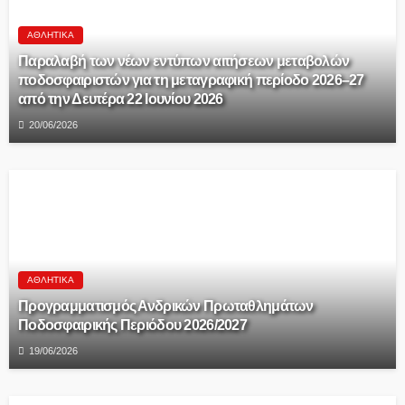
ΑΘΛΗΤΙΚΆ
Παραλαβή των νέων εντύπων αιτήσεων μεταβολών
ποδοσφαιριστών για τη μεταγραφική περίοδο 2026–27
από την Δευτέρα 22 Ιουνίου 2026
20/06/2026
ΑΘΛΗΤΙΚΆ
Προγραμματισμός Ανδρικών Πρωταθλημάτων
Ποδοσφαιρικής Περιόδου 2026/2027
19/06/2026