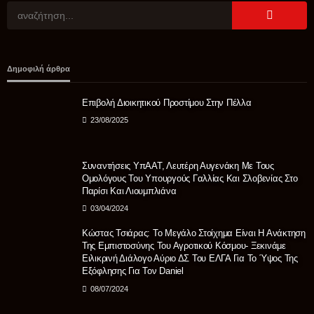
ΑΓΡΟΤΙΚΆ
Θανάσης Καββαδάς: Θωρακίζεται όλη η χώρα απέναντι
Δημοφιλή άρθρα
στις επιζωοτίες 12,5 εκατ. ευρώ επί πλέον στις 13
Περιφέρειες για μέτρα βιοασφάλειας
Επιβολή Διοικητικού Προστίμου Στην Πέλλα
08/08/2026
23/08/2025
Συναντήσεις ΥπΑΑΤ, Λευτέρη Αυγενάκη Με Τους
Ομολόγους Του Υπουργούς Γαλλίας Και Σλοβενίας Στο
Παρίσι Και Λιουμπλιάνα
03/04/2024
Κώστας Τσιάρας: Το Μεγάλο Στοίχημα Είναι Η Ανάκτηση
Της Εμπιστοσύνης Του Αγροτικού Κόσμου- Ξεκινάμε
Ειλικρινή Διάλογο Αύριο ΔΣ Του ΕΛΓΑ Για Το Ύψος Της
Εξόφλησης Για Τον Daniel
08/07/2024