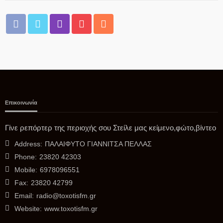
08/08/2026
Επικοινωνία
Δ.ΑΛΜΩΠΊΑΣ
ΕΙΔΙΚΗ ΣΥΝΕΔΡΙΑΣΗ ΛΟΓΟΔΟΣΙΑΣ ΔΗΜΟΤΙΚΗΣ ΑΡΧΗΣ
Γίνε ρεπόρτερ της περιοχής σου Στείλε μας κείμενο,φώτο,βίντεο
ΘΕΜΑΤΑ ΗΜΕΡΗΣΙΑΣ ΔΙΑΤΑΞΗΣ
Address:
ΠΑΛΑΙΦΥΤΟ ΓΙΑΝΝΙΤΣΑ ΠΕΛΛΑΣ
08/08/2026
Phone:
23820 42303
Mobile:
6978096551
Fax:
23820 42799
Email:
radio@toxotisfm.gr
Website:
www.toxotisfm.gr