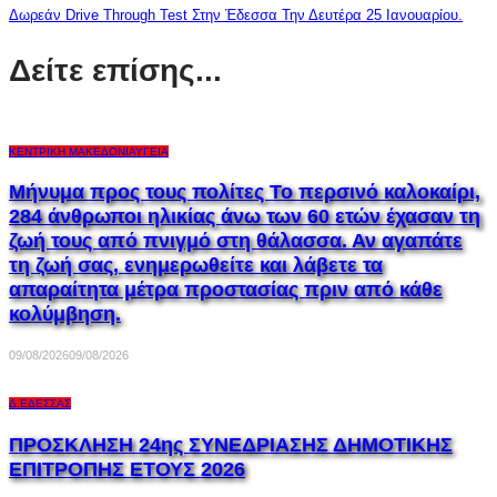
Δωρεάν Drive Through Test Στην Έδεσσα Την Δευτέρα 25 Ιανουαρίου.
Δείτε επίσης...
ΚΕΝΤΡΙΚΉ ΜΑΚΕΔΟΝΊΑ
ΥΓΕΊΑ
Μήνυμα προς τους πολίτες Το περσινό καλοκαίρι,
284 άνθρωποι ηλικίας άνω των 60 ετών έχασαν τη
ζωή τους από πνιγμό στη θάλασσα. Αν αγαπάτε
τη ζωή σας, ενημερωθείτε και λάβετε τα
απαραίτητα μέτρα προστασίας πριν από κάθε
κολύμβηση.
09/08/2026
09/08/2026
Δ.ΈΔΕΣΣΑΣ
ΠΡΟΣΚΛΗΣΗ 24ης ΣΥΝΕΔΡΙΑΣΗΣ ΔΗΜΟΤΙΚΗΣ
ΕΠΙΤΡΟΠΗΣ ΕΤΟΥΣ 2026