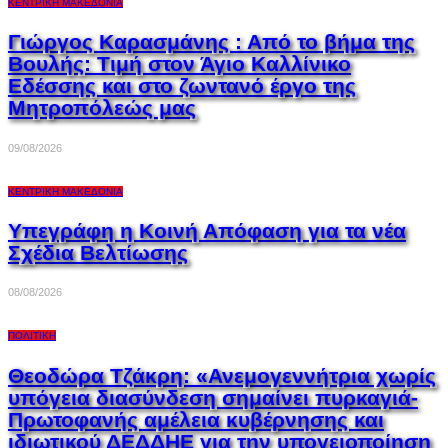
ΚΕΝΤΡΙΚΉ ΜΑΚΕΔΟΝΊΑ
Γιώργος Καρασμάνης : Από το βήμα της
Βουλής: Τιμή στον Άγιο Καλλίνικο
Εδέσσης και στο ζωντανό έργο της
Μητροπόλεώς μας
09/08/2026
ΚΕΝΤΡΙΚΉ ΜΑΚΕΔΟΝΊΑ
Υπεγράφη η Κοινή Απόφαση για τα νέα
Σχέδια Βελτίωσης
08/08/2026
ΠΟΛΙΤΙΚΉ
Θεοδώρα Τζάκρη: «Ανεμογεννήτρια χωρίς
υπόγεια διασύνδεση σημαίνει πυρκαγιά-
Πρωτοφανής αμέλεια κυβέρνησης και
ιδιωτικού ΔΕΔΔΗΕ για την υπογειοποίηση