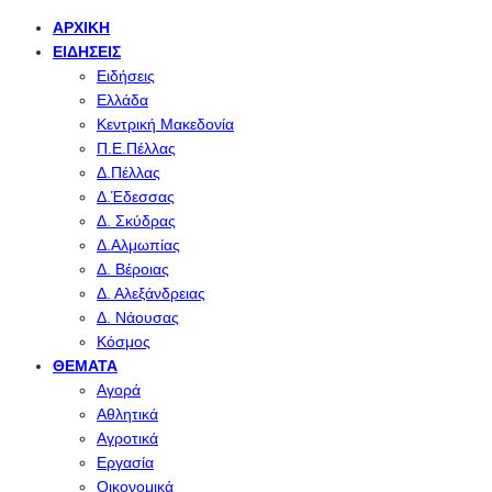
ΑΡΧΙΚΉ
ΕΙΔΉΣΕΙΣ
Ειδήσεις
Ελλάδα
Κεντρική Μακεδονία
Π.Ε.Πέλλας
Δ.Πέλλας
Δ.Έδεσσας
Δ. Σκύδρας
Δ.Αλμωπίας
Δ. Βέροιας
Δ. Αλεξάνδρειας
Δ. Νάουσας
Κόσμος
ΘΈΜΑΤΑ
Αγορά
Αθλητικά
Αγροτικά
Εργασία
Οικονομικά