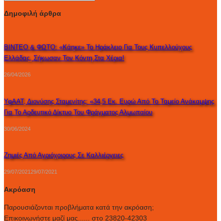
Δημοφιλή άρθρα
ΒΙΝΤΕΟ & ΦΩΤΟ: «Κάηκε» Το Ηράκλειο Για Τους Κυπελλούχους
Ελλάδας, Σήκωσαν Τον Κόντη Στα Χέρια!
26/04/2026
ΥφΑΑΤ, Διονύσης Σταμενίτης: «34,5 Εκ. Ευρώ Από Το Ταμείο Ανάκαμψης
Για Το Αρδευτικό Δίκτυο Του Φράγματος Αλμωπαίου
30/06/2024
Ζημιές Από Αγριόχοιρους Σε Καλλιέργειες
29/07/2021
29/07/2021
Ακρόαση
Παρουσιάζονται προβλήματα κατά την ακρόαση;
Επικοινωνήστε μαζί μας...... στο 23820-42303