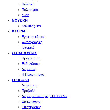
Πολιτική
Πολιτισμός
Υγεία
ΜΟΥΣΙΚΉ
Καλλιτεχνικά
ΙΣΤΟΡΊΑ
Εγκαταστάσεις
Φωτογραφίες
Ιστορικό
ΣΤΟΧΕΎΟΝΤΑΣ
Πρόγραμμα
Εκδηλώσεις
Ακροατές
Η Περιοχη μας
ΠΡΟΒΟΛΉ
Διαφήμιση
Προβολή
Ακροαματικότητες Π.Ε.Πέλλας
Επικοινωνία
Επιχειρήσεις