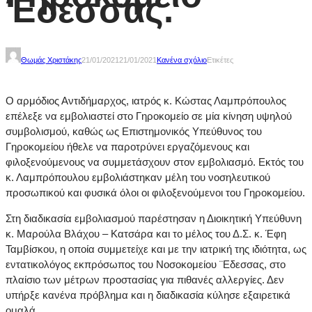
Έδεσσας.
Θωμάς Χριστάκης
21/01/2021
21/01/2021
Κανένα σχόλιο
Ετικέτες
Ο αρμόδιος Αντιδήμαρχος, ιατρός κ. Κώστας Λαμπρόπουλος
επέλεξε να εμβολιαστεί στο Γηροκομείο σε μία κίνηση υψηλού
συμβολισμού, καθώς ως Επιστημονικός Υπεύθυνος του
Γηροκομείου ήθελε να παροτρύνει εργαζόμενους και
φιλοξενούμενους να συμμετάσχουν στον εμβολιασμό. Εκτός του
κ. Λαμπρόπουλου εμβολιάστηκαν μέλη του νοσηλευτικού
προσωπικού και φυσικά όλοι οι φιλοξενούμενοι του Γηροκομείου.
Στη διαδικασία εμβολιασμού παρέστησαν η Διοικητική Υπεύθυνη
κ. Μαρούλα Βλάχου – Κατσάρα και το μέλος του Δ.Σ. κ. Έφη
Ταμβίσκου, η οποία συμμετείχε και με την ιατρική της ιδιότητα, ως
εντατικολόγος εκπρόσωπος του Νοσοκομείου ¨Εδεσσας, στο
πλαίσιο των μέτρων προστασίας για πιθανές αλλεργίες. Δεν
υπήρξε κανένα πρόβλημα και η διαδικασία κύλησε εξαιρετικά
ομαλά.