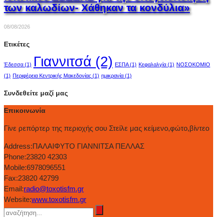
των καλωδίων- Χάθηκαν τα κονδύλια»
08/08/2026
Ετικέτες
Γιαννιτσά
(2)
Έδεσσα
(1)
ΕΣΠΑ
(1)
Κεφαλαλγία
(1)
ΝΟΣΟΚΟΜΙΟ
(1)
Περιφέρεια Κεντρικής Μακεδονίας
(1)
ημικρανία
(1)
Συνδεθείτε μαζί μας
Επικοινωνία
Γίνε ρεπόρτερ της περιοχής σου Στείλε μας κείμενο,φώτο,βίντεο
Address:
ΠΑΛΑΙΦΥΤΟ ΓΙΑΝΝΙΤΣΑ ΠΕΛΛΑΣ
Phone:
23820 42303
Mobile:
6978096551
Fax:
23820 42799
Email:
radio@toxotisfm.gr
Website:
www.toxotisfm.gr