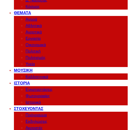
Δ. Νάουσας
Κόσμος
ΘΈΜΑΤΑ
Αγορά
Αθλητικά
Αγροτικά
Εργασία
Οικονομικά
Πολιτική
Πολιτισμός
Υγεία
ΜΟΥΣΙΚΉ
Καλλιτεχνικά
ΙΣΤΟΡΊΑ
Εγκαταστάσεις
Φωτογραφίες
Ιστορικό
ΣΤΟΧΕΎΟΝΤΑΣ
Πρόγραμμα
Εκδηλώσεις
Ακροατές