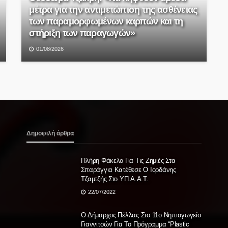
μέτρα για την αντιμετώπιση της ασθένειας
των παραμορφωμένων καρπών και τη
στήριξη των παραγωγών»
01/08/2026
Δημοφιλή άρθρα
Πλήρη Φάκελο Για Τις Ζημιές Στα
Σπαράγγια Κατέθεσε Ο Ιορδάνης
Τζαμτζής Στο ΥΠ.Α.Α.Τ.
22/07/2022
Ο Δήμαρχος Πέλλας Στο 11ο Νηπιαγωγείο
Γιαννιτσών Για Το Πρόγραμμα “Plastic