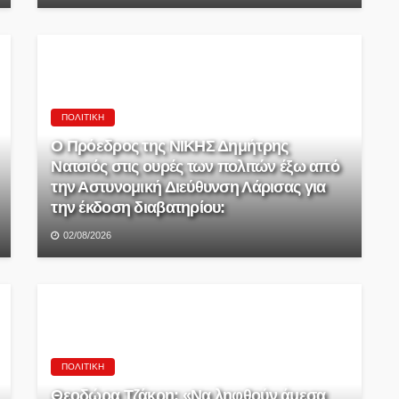
ΠΟΛΙΤΙΚΉ
Ο Πρόεδρος της ΝΙΚΗΣ Δημήτρης
Νατσιός στις ουρές των πολιτών έξω από
την Αστυνομική Διεύθυνση Λάρισας για
την έκδοση διαβατηρίου:
02/08/2026
ΠΟΛΙΤΙΚΉ
Θεοδώρα Τζάκρη: «Να ληφθούν άμεσα