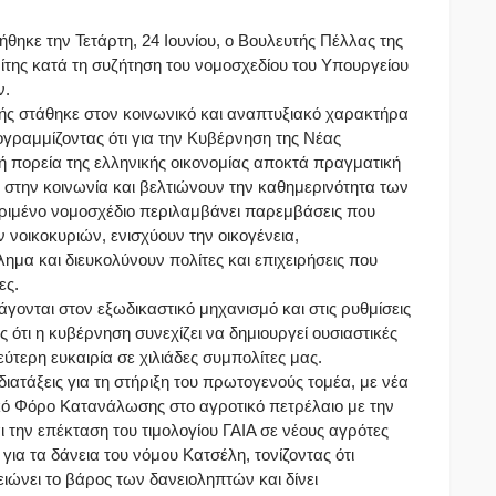
θηκε την Τετάρτη, 24 Ιουνίου, ο Βουλευτής Πέλλας της
ίτης κατά τη συζήτηση του νομοσχεδίου του Υπουργείου
ν.
ής στάθηκε στον κοινωνικό και αναπτυξιακό χαρακτήρα
γραμμίζοντας ότι για την Κυβέρνηση της Νέας
 πορεία της ελληνικής οικονομίας αποκτά πραγματική
ν στην κοινωνία και βελτιώνουν την καθημερινότητα των
ριμένο νομοσχέδιο περιλαμβάνει παρεμβάσεις που
ν νοικοκυριών, ενισχύουν την οικογένεια,
ημα και διευκολύνουν πολίτες και επιχειρήσεις που
ες.
άγονται στον εξωδικαστικό μηχανισμό και στις ρυθμίσεις
ας ότι η κυβέρνηση συνεχίζει να δημιουργεί ουσιαστικές
ύτερη ευκαιρία σε χιλιάδες συμπολίτες μας.
διατάξεις για τη στήριξη του πρωτογενούς τομέα, με νέα
κό Φόρο Κατανάλωσης στο αγροτικό πετρέλαιο με την
ι την επέκταση του τιμολογίου ΓΑΙΑ σε νέους αγρότες
για τα δάνεια του νόμου Κατσέλη, τονίζοντας ότι
ιώνει το βάρος των δανειοληπτών και δίνει