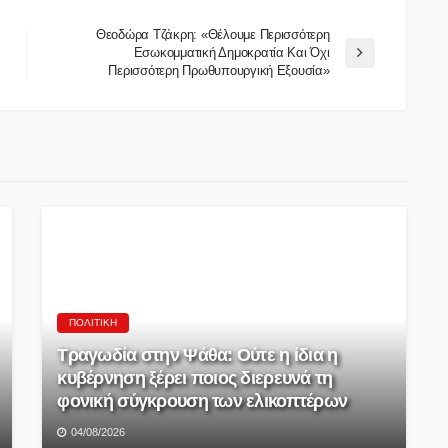
Θεοδώρα Τζάκρη: «Θέλουμε Περισσότερη
Εσωκομματική Δημοκρατία Και Όχι
Περισσότερη Πρωθυπουργική Εξουσία»
ΠΟΛΙΤΙΚΉ
Τραγωδία στην Ψάθα: Ούτε η ίδια η
κυβέρνηση ξέρει ποιος διερευνά τη
φονική σύγκρουση των ελικοπτέρων
04/08/2026