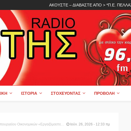
ΑΚΟΥΣΤΕ – ΔΙΑΒΑΣΤΕ ΑΠΟ > *Π.Ε. ΠΕΛ
ΙΚΉ
ΙΣΤΟΡΊΑ
ΣΤΟΧΕΎΟΝΤΑΣ
ΠΡΟΒΟΛΉ
ργαζόμαστε ώστε κάθε βήμα προόδου να επιστρέφει στην κοινωνία»
Ιούν. 26, 2026 - 12:33 πμ