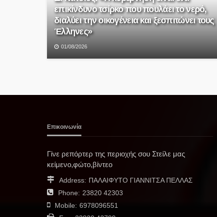
επικίνδυνο τσίρκο που πουλάει το νερό,
διαλύει την οικογένεια και ξεσπιτώνει τους
Έλληνες»
01/08/2026
Επικοινωνία
Γίνε ρεπόρτερ της περιοχής σου Στείλε μας
κείμενο,φώτο,βίντεο
Address:
ΠΑΛΑΙΦΥΤΟ ΓΙΑΝΝΙΤΣΑ ΠΕΛΛΑΣ
Phone:
23820 42303
Mobile:
6978096551