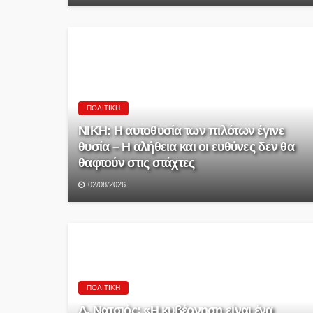
ΠΟΛΙΤΙΚΉ
ΝΙΚΗ: Η αυτοθυσία των πιλότων έγινε
θυσία – Η αλήθεια και οι ευθύνες δεν θα
θαφτούν στις στάχτες
02/08/2026
ΠΟΛΙΤΙΚΉ
Δ. Νατσιός: «Η κυβέρνηση είναι ένα