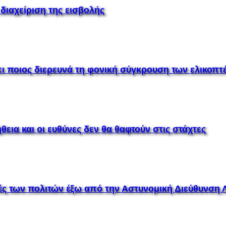
 διαχείριση της εισβολής
ει ποιος διερευνά τη φονική σύγκρουση των ελικοπ
θεια και οι ευθύνες δεν θα θαφτούν στις στάχτες
ς των πολιτών έξω από την Αστυνομική Διεύθυνση Λ