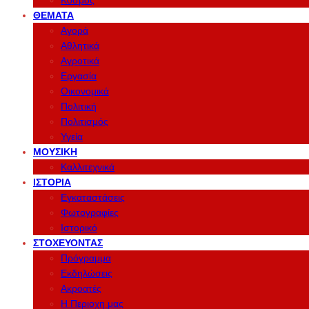
Κόσμος
ΘΈΜΑΤΑ
Αγορά
Αθλητικά
Αγροτικά
Εργασία
Οικονομικά
Πολιτική
Πολιτισμός
Υγεία
ΜΟΥΣΙΚΉ
Καλλιτεχνικά
ΙΣΤΟΡΊΑ
Εγκαταστάσεις
Φωτογραφίες
Ιστορικό
ΣΤΟΧΕΎΟΝΤΑΣ
Πρόγραμμα
Εκδηλώσεις
Ακροατές
Η Περιοχη μας