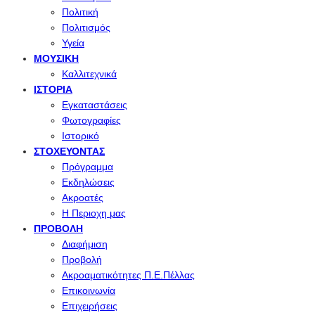
Πολιτική
Πολιτισμός
Υγεία
ΜΟΥΣΙΚΉ
Καλλιτεχνικά
ΙΣΤΟΡΊΑ
Εγκαταστάσεις
Φωτογραφίες
Ιστορικό
ΣΤΟΧΕΎΟΝΤΑΣ
Πρόγραμμα
Εκδηλώσεις
Ακροατές
Η Περιοχη μας
ΠΡΟΒΟΛΉ
Διαφήμιση
Προβολή
Ακροαματικότητες Π.Ε.Πέλλας
Επικοινωνία
Επιχειρήσεις