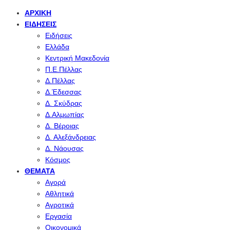
ΑΡΧΙΚΉ
ΕΙΔΉΣΕΙΣ
Ειδήσεις
Ελλάδα
Κεντρική Μακεδονία
Π.Ε.Πέλλας
Δ.Πέλλας
Δ.Έδεσσας
Δ. Σκύδρας
Δ.Αλμωπίας
Δ. Βέροιας
Δ. Αλεξάνδρειας
Δ. Νάουσας
Κόσμος
ΘΈΜΑΤΑ
Αγορά
Αθλητικά
Αγροτικά
Εργασία
Οικονομικά