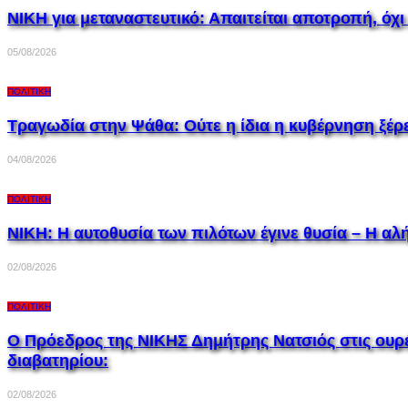
ΝΙΚΗ για μεταναστευτικό: Απαιτείται αποτροπή, όχι
05/08/2026
ΠΟΛΙΤΙΚΉ
Τραγωδία στην Ψάθα: Ούτε η ίδια η κυβέρνηση ξέρ
04/08/2026
ΠΟΛΙΤΙΚΉ
ΝΙΚΗ: Η αυτοθυσία των πιλότων έγινε θυσία – Η αλή
02/08/2026
ΠΟΛΙΤΙΚΉ
Ο Πρόεδρος της ΝΙΚΗΣ Δημήτρης Νατσιός στις ουρέ
διαβατηρίου:
02/08/2026