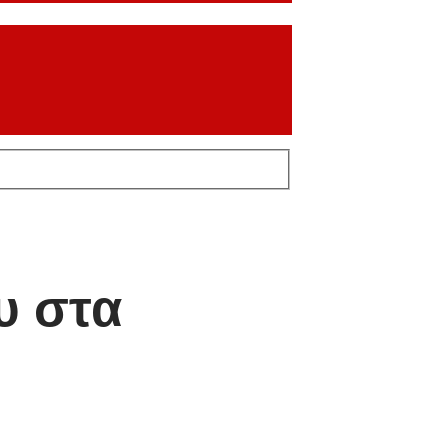
υ στα