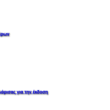
τέρων
άρισας για την έκδοση