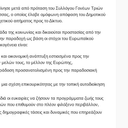
ξεκίνησε μετά από πρόταση του Συλλόγου Γονέων Τριών
σας, ο οποίος έλαβε ομόφωνη απόφαση του Δημοτικού
ετικού αιτήματος προς το Δίκτυο.
νάδα της κοινωνίας και δικαιούται προστασίας από την
ή την παραδοχή ως βάση οι στόχοι του Ευρωπαϊκού
ογένεια είναι:
η και οικονομική ανάπτυξη εστιασμένα προς την
ν μελών τους, το μέλλον της Ευρώπης,
αράδοση προσανατολισμένη προς την παραδοσιακή
ε μια σχέση επικουρικότητας με την τοπική αυτοδιοίκηση
αιδιά οι ευκαιρίες να ζήσουν τα προγράμματα ζωής τους
διών που επιθυμούν στο πλέον φιλόξενο περιβάλλον,
ις δημογραφικές τάσεις και δυναμικές που επηρεάζουν