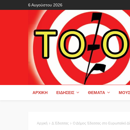
6 Αυγούστου 2026
ΑΡΧΙΚΉ
ΕΙΔΉΣΕΙΣ
ΘΈΜΑΤΑ
ΜΟΥΣ
Αρχική
Δ.Έδεσσας
Ο Δήμος Έδεσσας στο Ευρωπαϊκό Δί