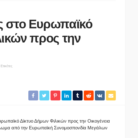
 στο Ευρωπαϊκό
λικών προς την
Ετικέτες
ΑΓΡΟΤΙΚΆ
 Σκύδρας
Κοινοβουλευτική ερώτηση του
με αφορμή
Διονύση Σταμενίτη για τα σοβαρά
προβλήματα στις καλλιέργειες
πυρηνόκαρπων
06/08/2026
ρωπαϊκό Δίκτυο Δήμων Φιλικών προς την Οικογένεια
δίπλωμα από την Ευρωπαϊκή Συνομοσπονδία Μεγάλων