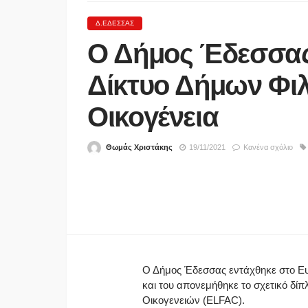
Δ.ΈΔΕΣΣΑΣ
Ο Δήμος Έδεσσας
Δίκτυο Δήμων Φι
Οικογένεια
Θωμάς Χριστάκης
19/11/2021
Κανένα σχόλιο
Δ. ΣΚΎΔΡΑΣ
Δήλωση της Δημάρχου
Κατερίνας Ιγνατιάδου 
τη λήξη της 10 ης
Εμποροπανήγυρης
05/08/2026
Ο Δήμος Έδεσσας εντάχθηκε στο Ευ
και του απονεμήθηκε το σχετικό 
Οικογενειών (ELFAC).