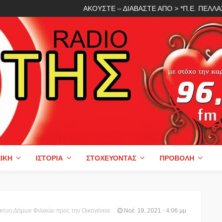
ΑΚΟΥΣΤΕ – ΔΙΑΒΑΣΤΕ ΑΠΟ > *Π.Ε. ΠΕΛ
ΙΚΉ
ΙΣΤΟΡΊΑ
ΣΤΟΧΕΎΟΝΤΑΣ
ΠΡΟΒΟΛΉ
κτυο Δήμων Φιλικών προς την Οικογένεια
Νοέ. 19, 2021 - 4:06 μμ