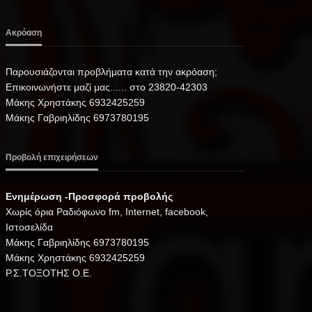
Ακρόαση
Παρουσιάζονται προβλήματα κατά την ακρόαση;
Επικοινωνήστε μαζί μας...... στο 23820-42303
Μάκης Χρηστάκης 6932425259
Μάκης Γαβριηλίδης 6973780195
Προβολή επιχειρήσεων
Ενημέρωση -Προσφορά προβολής
Xωρίς όρια Ραδιόφωνο fm, Internet, facebook,
Ιστοσελίδα
Μάκης Γαβριηλίδης 6973780195
Μάκης Χρηστάκης 6932425259
Ρ.Σ.ΤΟΞΟΤΗΣ Ο.Ε.