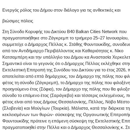
Ενεργός ρόλος του Δήμου στον διάλογο για τις ανθεκτικές και
βιώσιμες πόλεις
Στη Σύνοδο Κορυφής του Δικτύου B40 Balkan Cities Network που
πραγματοποιήθηκε στο Ζάγκρεμπ το τριήμερο 25–27 Ιανουαρίου,
συμμετείχε ο Δήμαρχος Πέλλας κ. Στάθης Φουντουκίδης, συνοδευ
από τον Αντιδήμαρχο Περιβάλλοντος και Καθαριότητας κ. Νίκο
Κατσαμπέρη και την υπάλληλο του Δήμου κα Αναστασία Χερκελετ
Σημαντικό είναι το γεγονός ότι ο Δήμαρχος Πέλλας εκλέχθηκε στη
Εκτελεστική Επιτροπή της Συνόδου του Δικτύου για το έτος 2026, 
αποτελείται από επτά δημάρχους, τον Δήμαρχο της πόλης που φιλ
φέτος τη σύνοδο (Ζάγκρεμπ), το Δήμαρχο της πόλης που φιλοξένη
προηγούμενο έτος (Σόφια), τον Δήμαρχο της πόλης που θα φιλοξε
σύνοδο το επόμενο έτος (Σαράγιεβο) και τέσσερις εκλεγμένους, π
φέτος είναι από τους Δήμους Θεσσαλονίκης, Πέλλας, Νόβο Μέστο
(Σλοβενία) και Μούγλων (Τουρκία). Μάλιστα, κατά την διάρκεια τη
κεκλεισμένων των θυρών- σύσκεψης της Οργανωτικής Επιτροπής,
Φουντουκίδης πρότεινε η επόμενη σύσκεψη της Εκτελεστικής Επι
πραγματοποιηθεί στην Πέλλα και ο Δήμαρχος Θεσσαλονίκης κ. Στ