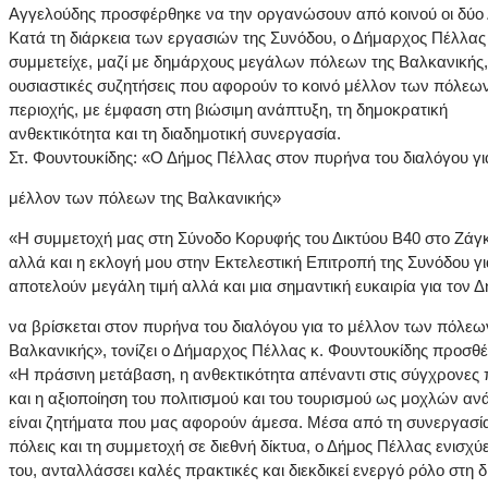
Αγγελούδης προσφέρθηκε να την οργανώσουν από κοινού οι δύο 
Κατά τη διάρκεια των εργασιών της Συνόδου, ο Δήμαρχος Πέλλας
συμμετείχε, μαζί με δημάρχους μεγάλων πόλεων της Βαλκανικής,
ουσιαστικές συζητήσεις που αφορούν το κοινό μέλλον των πόλεων
περιοχής, με έμφαση στη βιώσιμη ανάπτυξη, τη δημοκρατική
ανθεκτικότητα και τη διαδημοτική συνεργασία.
Στ. Φουντουκίδης: «Ο Δήμος Πέλλας στον πυρήνα του διαλόγου γι
μέλλον των πόλεων της Βαλκανικής»
«Η συμμετοχή μας στη Σύνοδο Κορυφής του Δικτύου B40 στο Ζάγ
αλλά και η εκλογή μου στην Εκτελεστική Επιτροπή της Συνόδου γι
αποτελούν μεγάλη τιμή αλλά και μια σημαντική ευκαιρία για τον 
να βρίσκεται στον πυρήνα του διαλόγου για το μέλλον των πόλεω
Βαλκανικής», τονίζει ο Δήμαρχος Πέλλας κ. Φουντουκίδης προσθέ
«Η πράσινη μετάβαση, η ανθεκτικότητα απέναντι στις σύγχρονες
και η αξιοποίηση του πολιτισμού και του τουρισμού ως μοχλών αν
είναι ζητήματα που μας αφορούν άμεσα. Μέσα από τη συνεργασί
πόλεις και τη συμμετοχή σε διεθνή δίκτυα, ο Δήμος Πέλλας ενισχύ
του, ανταλλάσσει καλές πρακτικές και διεκδικεί ενεργό ρόλο στη