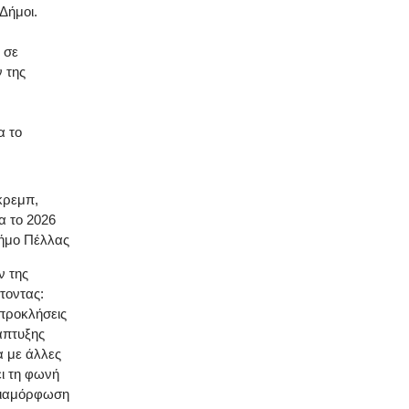
Δήμοι.
 σε
 της
α το
κρεμπ,
α το 2026
Δήμο Πέλλας
ν της
τοντας:
 προκλήσεις
άπτυξης
α με άλλες
ει τη φωνή
 διαμόρφωση