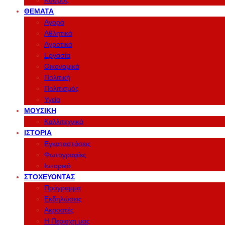
Κόσμος
ΘΈΜΑΤΑ
Αγορά
Αθλητικά
Αγροτικά
Εργασία
Οικονομικά
Πολιτική
Πολιτισμός
Υγεία
ΜΟΥΣΙΚΉ
Καλλιτεχνικά
ΙΣΤΟΡΊΑ
Εγκαταστάσεις
Φωτογραφίες
Ιστορικό
ΣΤΟΧΕΎΟΝΤΑΣ
Πρόγραμμα
Εκδηλώσεις
Ακροατές
Η Περιοχη μας