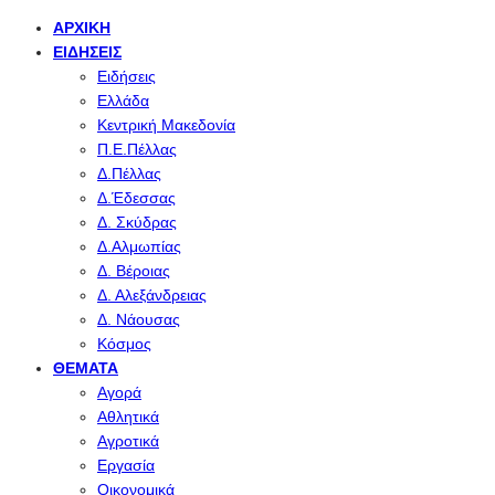
ΑΡΧΙΚΉ
ΕΙΔΉΣΕΙΣ
Ειδήσεις
Ελλάδα
Κεντρική Μακεδονία
Π.Ε.Πέλλας
Δ.Πέλλας
Δ.Έδεσσας
Δ. Σκύδρας
Δ.Αλμωπίας
Δ. Βέροιας
Δ. Αλεξάνδρειας
Δ. Νάουσας
Κόσμος
ΘΈΜΑΤΑ
Αγορά
Αθλητικά
Αγροτικά
Εργασία
Οικονομικά