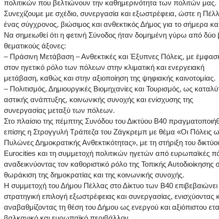
πολιτικών που βελτιώνουν την καθημερινότητα των πολιτών μας.
Συνεχίζουμε με σχέδιο, συνεργασία και εξωστρέφεια, ώστε η Πέλλ
ένας σύγχρονος, βιώσιμος και ανθεκτικός Δήμος για το σήμερα και
Να σημειωθεί ότι η φετινή Σύνοδος ήταν δομημένη γύρω από δύο
θεματικούς άξονες:
– Πράσινη Μετάβαση – Ανθεκτικές και Έξυπνες Πόλεις, με έμφασ
στον ηγετικό ρόλο των πόλεων στην κλιματική και ενεργειακή
μετάβαση, καθώς και στην αξιοποίηση της ψηφιακής καινοτομίας.
– Πολιτισμός, Δημιουργικές Βιομηχανίες και Τουρισμός, ως καταλύ
αστικής ανάπτυξης, κοινωνικής συνοχής και ενίσχυσης της
συνεργασίας μεταξύ των πόλεων.
Στο πλαίσιο της πέμπτης Συνόδου του Δικτύου B40 πραγματοποιή
επίσης η Στρογγυλή Τράπεζα του Ζάγκρεμπ με θέμα «Οι Πόλεις 
Πυλώνες Δημοκρατικής Ανθεκτικότητας», με τη στήριξη του δικτύο
Eurocities και τη συμμετοχή πολιτικών ηγετών από ευρωπαϊκές πό
αναδεικνύοντας τον καθοριστικό ρόλο της Τοπικής Αυτοδιοίκησης 
θωράκιση της δημοκρατίας και της κοινωνικής συνοχής.
Η συμμετοχή του Δήμου Πέλλας στο Δίκτυο των Β40 επιβεβαιώνει
στρατηγική επιλογή εξωστρέφειας και συνεργασίας, ενισχύοντας κ
αναβαθμίζοντας τη θέση του Δήμου ως ενεργού και αξιόπιστου ετα
βαλκανικό και ευρωπαϊκό περιβάλλον.