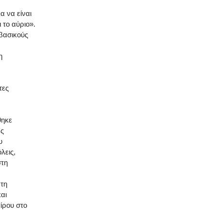
α να είναι
 το αύριο».
 βασικούς
η
τες
θηκε
ως
υ
λεις,
στη
 τη
αι
ίρου στο