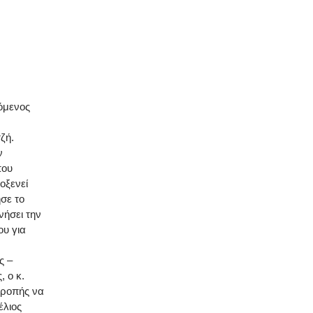
όμενος
ζή.
ν
που
οξενεί
σε το
νήσει την
ου για
ς –
 ο κ.
τροπής να
έλιος