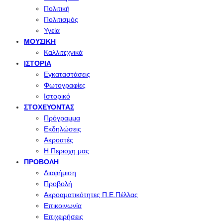
Πολιτική
Πολιτισμός
Υγεία
ΜΟΥΣΙΚΉ
Καλλιτεχνικά
ΙΣΤΟΡΊΑ
Εγκαταστάσεις
Φωτογραφίες
Ιστορικό
ΣΤΟΧΕΎΟΝΤΑΣ
Πρόγραμμα
Εκδηλώσεις
Ακροατές
Η Περιοχη μας
ΠΡΟΒΟΛΉ
Διαφήμιση
Προβολή
Ακροαματικότητες Π.Ε.Πέλλας
Επικοινωνία
Επιχειρήσεις