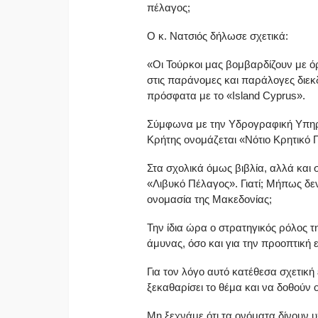
πέλαγος;
Ο κ. Νατσιός δήλωσε σχετικά:
«Οι Τούρκοι μας βομβαρδίζουν με ό
στις παράνομες και παράλογες διεκδ
πρόσφατα με το «Island Cyprus».
Σύμφωνα με την Υδρογραφική Υπηρεσ
Κρήτης ονομάζεται «Νότιο Κρητικό 
Στα σχολικά όμως βιβλία, αλλά και
«Λιβυκό Πέλαγος».
Γιατί; Μήπως δε
ονομασία της Μακεδονίας;
Την ίδια ώρα ο στρατηγικός ρόλος τ
άμυνας, όσο και για την προοπτικ
Για τον λόγο αυτό κατέθεσα σχετικ
ξεκαθαρίσει το θέμα και να δοθούν ο
Μη ξεχνάμε ότι τα ονόματα δίνουν 