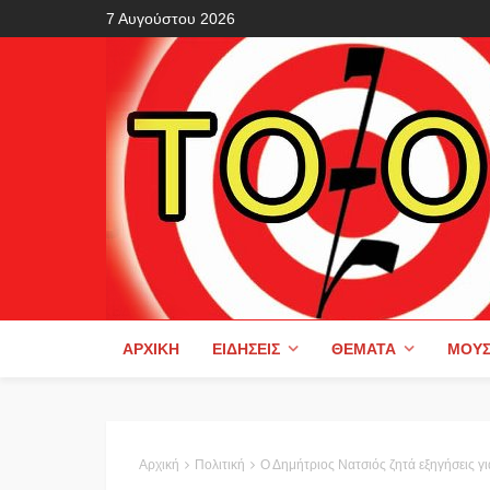
7 Αυγούστου 2026
ΑΡΧΙΚΉ
ΕΙΔΉΣΕΙΣ
ΘΈΜΑΤΑ
ΜΟΥΣ
Αρχική
Πολιτική
Ο Δημήτριος Νατσιός ζητά εξηγήσεις γ