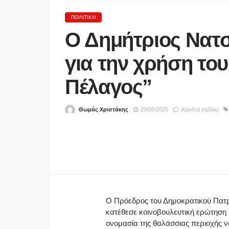
ΠΟΛΙΤΙΚΉ
Ο Δημήτριος Νατσ
ΑΘΛΗΤΙΚΆ
Προκηρύξεις και δηλώσ
για την χρήση το
συμμετοχής πρωταθλημ
κυπέλλου 2026-27 Π
Πέλαγος”
ΑΝΔΡΙΚΩΝ 2026-2027.
ΠΡΟΚΗΡΥΞΗ ΚΥΠΕΛΛΟ
Θωμάς Χριστάκης
20/05/2025
Κανένα σχόλιο
2027. ΔΗΛΩΣΗ ΣΥΜΜ
ΠΡΩΤΑΘΛΗΜΑΤΟΣ 2026
ΔΗΛΩΣΗ ΣΥΜΜΕΤΟΧΗ
ΚΥΠΕΛΛΟ ΕΡΑΣΙΤΕΧΝΩ
27.
06/08/2026
Ο Πρόεδρος του Δημοκρατικού Πατρι
κατέθεσε κοινοβουλευτική ερώτηση 
ονομασία της θαλάσσιας περιοχής νό