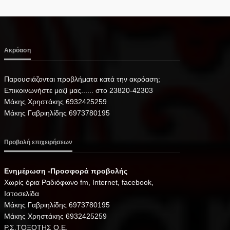
Ακρόαση
Παρουσιάζονται προβλήματα κατά την ακρόαση;
Επικοινωνήστε μαζί μας...... στο 23820-42303
Μάκης Χρηστάκης 6932425259
Μάκης Γαβριηλίδης 6973780195
Προβολή επιχειρήσεων
Ενημέρωση -Προσφορά προβολής
Xωρίς όρια Ραδιόφωνο fm, Internet, facebook,
Ιστοσελίδα
Μάκης Γαβριηλίδης 6973780195
Μάκης Χρηστάκης 6932425259
Ρ.Σ.ΤΟΞΟΤΗΣ Ο.Ε.