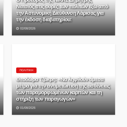
Νατσιός στις ουρές των πολιτών έξω από
την Αστυνομική Διεύθυνση Λάρισας για
την έκδοση διαβατηρίου:
02/08/2026
ΠΟΛΙΤΙΚΉ
Θεοδώρα Τζάκρη: «Να ληφθούν άμεσα
μέτρα για την αντιμετώπιση της ασθένειας
των παραμορφωμένων καρπών και τη
στήριξη των παραγωγών»
01/08/2026