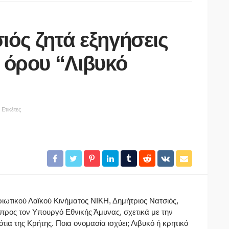
ιός ζητά εξηγήσεις
εις
υ όρου “Λιβυκό
άτων και
ΡΟΚΗΡΥΞΗ
Υ 2026-
Ετικέτες
ΑΣΤΥΝΟΜΊΑ
ΕΤΟΧΗΣ
-2027.
Νεκροί μητέρα και γιος στο
Σ ΣΤΟ
τροχαίο έξω από την
Ν 2026-
Παλαιοκώμη – ΙΧ συγκρούστηκε
με φορτηγό
07/08/2026
ωτικού Λαϊκού Κινήματος ΝΙΚΗ, Δημήτριος Νατσιός,
προς τον Υπουργό Εθνικής Άμυνας, σχετικά με την
τια της Κρήτης. Ποια ονομασία ισχύει; Λιβυκό ή κρητικό