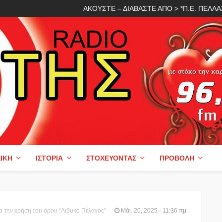
ΑΚΟΥΣΤΕ – ΔΙΑΒΑΣΤΕ ΑΠΟ > *Π.Ε. ΠΕΛ
ΙΚΉ
ΙΣΤΟΡΊΑ
ΣΤΟΧΕΎΟΝΤΑΣ
ΠΡΟΒΟΛΉ
ια την χρήση του όρου “Λιβυκό Πέλαγος”
Μάι. 20, 2025 - 11:36 πμ