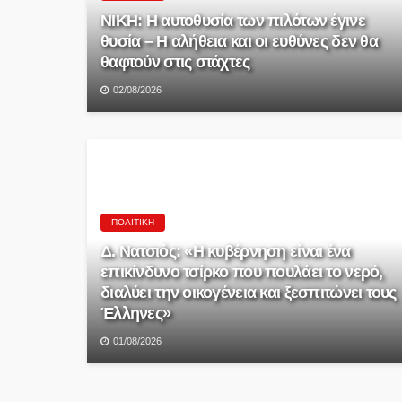
ΝΙΚΗ: Η αυτοθυσία των πιλότων έγινε
θυσία – Η αλήθεια και οι ευθύνες δεν θα
θαφτούν στις στάχτες
02/08/2026
ΠΟΛΙΤΙΚΉ
Δ. Νατσιός: «Η κυβέρνηση είναι ένα
επικίνδυνο τσίρκο που πουλάει το νερό,
διαλύει την οικογένεια και ξεσπιτώνει τους
Έλληνες»
01/08/2026