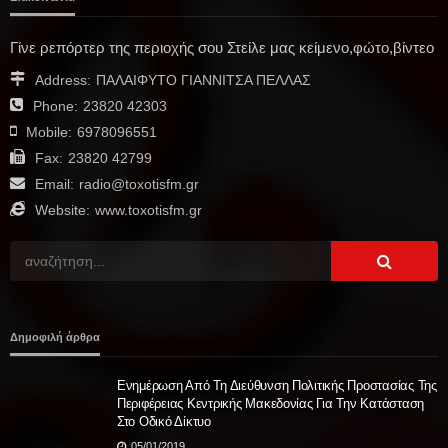
Γίνε ρεπόρτερ της περιοχής σου Στείλε μας κείμενο,φώτο,βίντεο
Address:
ΠΑΛΑΙΦΥΤΟ ΓΙΑΝΝΙΤΣΑ ΠΕΛΛΑΣ
Phone:
23820 42303
Mobile:
6978096551
Fax:
23820 42799
Email:
radio@toxotisfm.gr
Website:
www.toxotisfm.gr
Δημοφιλή άρθρα
Ενημέρωση Από Τη Διεύθυνση Πολιτικής Προστασίας Της
Περιφέρειας Κεντρικής Μακεδονίας Για Την Κατάσταση
Στο Οδικό Δίκτυο
05/01/2019