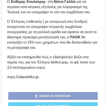
Ο
Ευθύμης Κουλούρης
στη
Νότια Γαλλία
για να
περάσει από ιατρικές εξετάσεις για λογαριασμό της
Τουλούζ και να υπογράψει το νέο του συμβόλαιο του.
Ο Έλληνας επιθετικός ( με καταγωγή απο Σκύδρα)
αναμένεται να υπογράψει τετραετές συμβόλαιο
συνεργασίας με τη γαλλική ομάδα και εφόσον σε αυτό το
διάστημα προκύψει μεταπώλησή του, ο
ΠΑΟΚ
θα
εισπράξει το 15% των χρημάτων που θα δαπανηθούν για
τη μεταγραφή του.
Αξίζει να επισημανθεί πως ο «Δικέφαλος» βάζει στα
ταμεία του, για τον Έλληνα διεθνή φορ, το φιξ ποσό των
3,5 εκατομμυρίων ευρώ.
πηγη Galanolefko.gr.
SHARE ON FACEBOOK