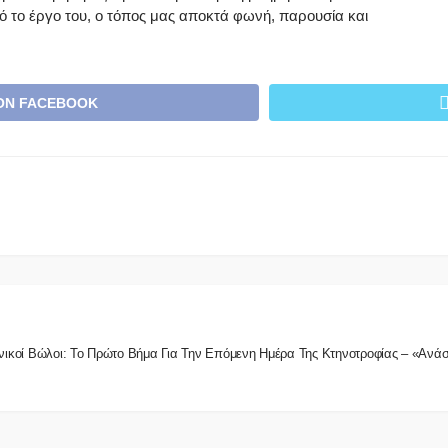
ό το έργο του, ο τόπος μας αποκτά φωνή, παρουσία και
ON FACEBOOK
νικοί Βώλοι: Το Πρώτο Βήμα Για Την Επόμενη Ημέρα Της Κτηνοτροφίας – «Ανά