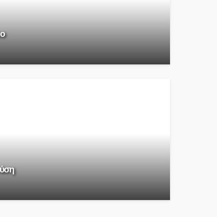
πο
ρύση