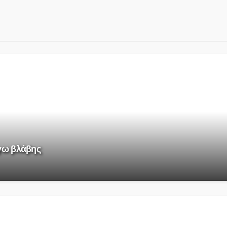
όγω βλάβης