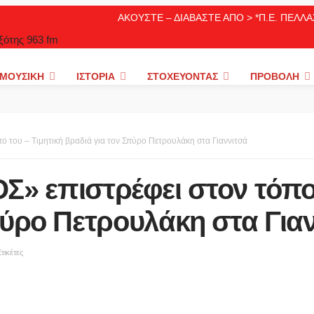
ΑΚΟΥΣΤΕ – ΔΙΑΒΑΣΤΕ ΑΠΟ > *Π.Ε. ΠΕΛ
ΜΟΥΣΙΚΉ
ΙΣΤΟΡΊΑ
ΣΤΟΧΕΎΟΝΤΑΣ
ΠΡΟΒΟΛΉ
 του – Τιμητική βραδιά για τον Σπύρο Πετρουλάκη στα Γιαννιτσά
 επιστρέφει στον τόπο 
πύρο Πετρουλάκη στα Για
τικέτες