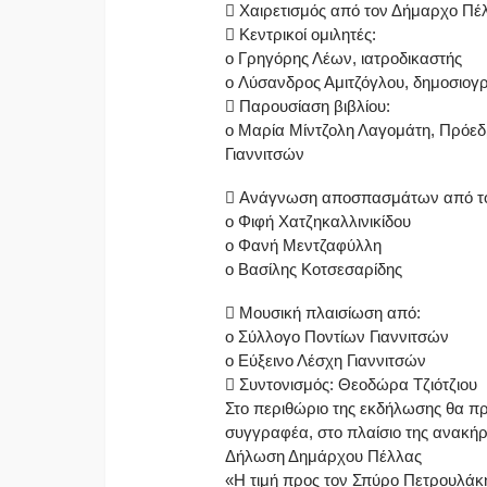
 Χαιρετισμός από τον Δήμαρχο Πέλ
 Κεντρικοί ομιλητές:
o Γρηγόρης Λέων, ιατροδικαστής
o Λύσανδρος Αμιτζόγλου, δημοσιογ
 Παρουσίαση βιβλίου:
o Μαρία Μίντζολη Λαγομάτη, Πρόε
Γιαννιτσών
 Ανάγνωση αποσπασμάτων από το 
o Φιφή Χατζηκαλλινικίδου
o Φανή Μεντζαφύλλη
o Βασίλης Κοτσεσαρίδης
 Μουσική πλαισίωση από:
o Σύλλογο Ποντίων Γιαννιτσών
o Εύξεινο Λέσχη Γιαννιτσών
 Συντονισμός: Θεοδώρα Τζιότζιου
Στο περιθώριο της εκδήλωσης θα πρ
συγγραφέα, στο πλαίσιο της ανακήρ
Δήλωση Δημάρχου Πέλλας
«Η τιμή προς τον Σπύρο Πετρουλάκη ε