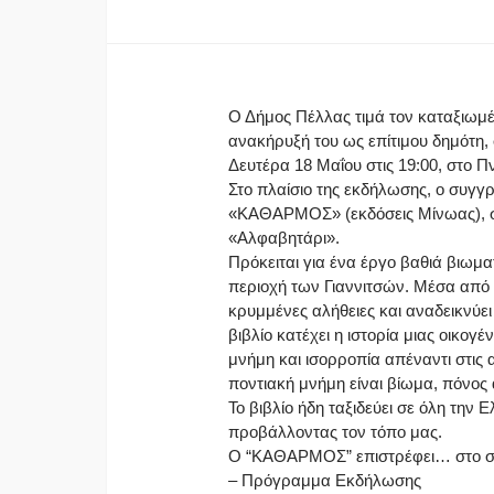
Ο Δήμος Πέλλας τιμά τον καταξιω
ανακήρυξή του ως επίτιμου δημότη,
Δευτέρα 18 Μαΐου στις 19:00, στο Π
Στο πλαίσιο της εκδήλωσης, ο συγγρ
«ΚΑΘΑΡΜΟΣ» (εκδόσεις Μίνωας), σε
«Αλφαβητάρι».
Πρόκειται για ένα έργο βαθιά βιωμα
περιοχή των Γιαννιτσών. Μέσα από 
κρυμμένες αλήθειες και αναδεικνύει
βιβλίο κατέχει η ιστορία μιας οικο
μνήμη και ισορροπία απέναντι στις 
ποντιακή μνήμη είναι βίωμα, πόνος
Το βιβλίο ήδη ταξιδεύει σε όλη την 
προβάλλοντας τον τόπο μας.
Ο “ΚΑΘΑΡΜΟΣ” επιστρέφει… στο σπ
– Πρόγραμμα Εκδήλωσης