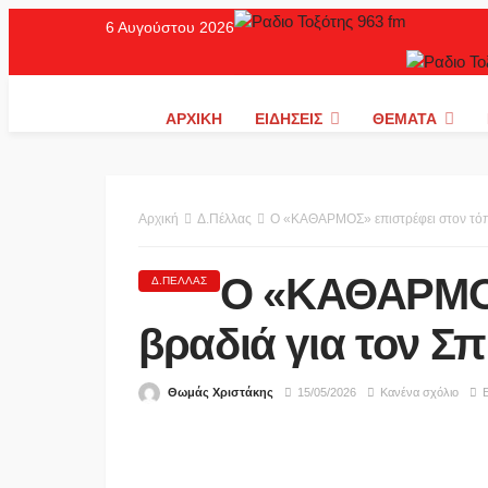
6 Αυγούστου 2026
ΑΡΧΙΚΉ
ΕΙΔΉΣΕΙΣ
ΘΈΜΑΤΑ
Αρχική
Δ.Πέλλας
Ο «ΚΑΘΑΡΜΟΣ» επιστρέφει στον τόπο
Ο «ΚΑΘΑΡΜΟΣ»
Δ.ΠΈΛΛΑΣ
βραδιά για τον Σ
Θωμάς Χριστάκης
15/05/2026
Κανένα σχόλιο
Ε