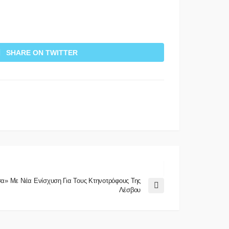
SHARE ON TWITTER
σα» Με Νέα Ενίσχυση Για Τους Κτηνοτρόφους Της
Λέσβου