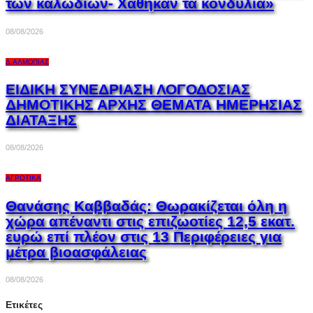
των καλωδίων- Χάθηκαν τα κονδύλια»
08/08/2026
Δ.ΑΛΜΩΠΊΑΣ
ΕΙΔΙΚΗ ΣΥΝΕΔΡΙΑΣΗ ΛΟΓΟΔΟΣΙΑΣ
ΔΗΜΟΤΙΚΗΣ ΑΡΧΗΣ ΘΕΜΑΤΑ ΗΜΕΡΗΣΙΑΣ
ΔΙΑΤΑΞΗΣ
08/08/2026
ΑΓΡΟΤΙΚΆ
Θανάσης Καββαδάς: Θωρακίζεται όλη η
χώρα απέναντι στις επιζωοτίες 12,5 εκατ.
ευρώ επί πλέον στις 13 Περιφέρειες για
μέτρα βιοασφάλειας
08/08/2026
Ετικέτες