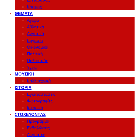
Δ. Νάουσας
Κόσμος
ΘΈΜΑΤΑ
Αγορά
Αθλητικά
Αγροτικά
Εργασία
Οικονομικά
Πολιτική
Πολιτισμός
Υγεία
ΜΟΥΣΙΚΉ
Καλλιτεχνικά
ΙΣΤΟΡΊΑ
Εγκαταστάσεις
Φωτογραφίες
Ιστορικό
ΣΤΟΧΕΎΟΝΤΑΣ
Πρόγραμμα
Εκδηλώσεις
Ακροατές