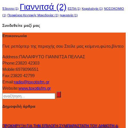
Γιαννιτσά
(2)
Έδεσσα
(1)
ΕΣΠΑ
(1)
Κεφαλαλγία
(1)
ΝΟΣΟΚΟΜΙΟ
(1)
Περιφέρεια Κεντρικής Μακεδονίας
(1)
ημικρανία
(1)
Συνδεθείτε μαζί μας
Επικοινωνία
Γίνε ρεπόρτερ της περιοχής σου Στείλε μας κείμενο,φώτο,βίντεο
Address:
ΠΑΛΑΙΦΥΤΟ ΓΙΑΝΝΙΤΣΑ ΠΕΛΛΑΣ
Phone:
23820 42303
Mobile:
6978096551
Fax:
23820 42799
Email:
radio@toxotisfm.gr
Website:
www.toxotisfm.gr
Δημοφιλή άρθρα
ΠΡΟΚΗΡΥΞΗ ΓΙΑ ΤΗΝ ΕΠΙΛΟΓΗ ΣΥΜΠΑΡΑΣΤΑΤΗ ΤΟΥ ΔΗΜΟΤΗ &