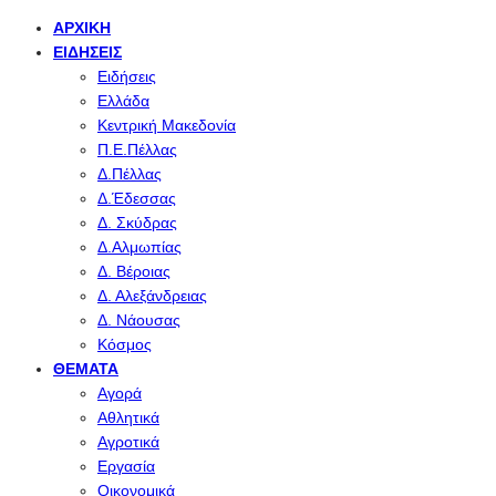
ΑΡΧΙΚΉ
ΕΙΔΉΣΕΙΣ
Ειδήσεις
Ελλάδα
Κεντρική Μακεδονία
Π.Ε.Πέλλας
Δ.Πέλλας
Δ.Έδεσσας
Δ. Σκύδρας
Δ.Αλμωπίας
Δ. Βέροιας
Δ. Αλεξάνδρειας
Δ. Νάουσας
Κόσμος
ΘΈΜΑΤΑ
Αγορά
Αθλητικά
Αγροτικά
Εργασία
Οικονομικά