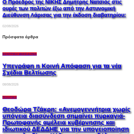
Ο Πρόεδρος της ΝΙΚΗΣ Δημήτρης Νατσιός στις
ουρές των πολιτών έξω από την Αστυνομική
Διεύθυνση Λάρισας για την έκδοση διαβατηρίου:
02/08/2026
Πρόσφατα άρθρα
ΚΕΝΤΡΙΚΉ ΜΑΚΕΔΟΝΊΑ
Υπεγράφη η Κοινή Απόφαση για τα νέα
Σχέδια Βελτίωσης
08/08/2026
ΠΟΛΙΤΙΚΉ
Θεοδώρα Τζάκρη: «Ανεμογεννήτρια χωρίς
υπόγεια διασύνδεση σημαίνει πυρκαγιά-
Πρωτοφανής αμέλεια κυβέρνησης και
ιδιωτικού ΔΕΔΔΗΕ για την υπογειοποίηση