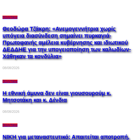
ΠΟΛΙΤΙΚΉ
Θεοδώρα Τζάκρη: «Ανεμογεννήτρια χωρίς
υπόγεια διασύνδεση σημαίνει πυρκαγιά-
Πρωτοφανής αμέλεια κυβέρνησης και ιδιωτικού
ΔΕΔΔΗΕ για την υπογειοποίηση των καλωδίων-
Χάθηκαν τα κονδύλια»
08/08/2026
ΠΟΛΙΤΙΚΉ
Η εθνική άμυνα δεν είναι γιουσουρούμ κ.
Μητσοτάκη και κ. Δένδια
08/08/2026
ΠΟΛΙΤΙΚΉ
ΝΙΚΗ για μεταναστευτικό: Απαιτείται αποτροπή,