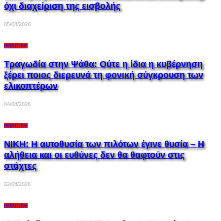
όχι διαχείριση της εισβολής
05/08/2026
ΠΟΛΙΤΙΚΉ
Τραγωδία στην Ψάθα: Ούτε η ίδια η κυβέρνηση
ξέρει ποιος διερευνά τη φονική σύγκρουση των
ελικοπτέρων
04/08/2026
ΠΟΛΙΤΙΚΉ
ΝΙΚΗ: Η αυτοθυσία των πιλότων έγινε θυσία – Η
αλήθεια και οι ευθύνες δεν θα θαφτούν στις
στάχτες
02/08/2026
ΠΟΛΙΤΙΚΉ