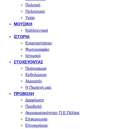
Πολιτική
Πολιτισμός
Υγεία
ΜΟΥΣΙΚΉ
Καλλιτεχνικά
ΙΣΤΟΡΊΑ
Εγκαταστάσεις
Φωτογραφίες
Ιστορικό
ΣΤΟΧΕΎΟΝΤΑΣ
Πρόγραμμα
Εκδηλώσεις
Ακροατές
Η Περιοχη μας
ΠΡΟΒΟΛΉ
Διαφήμιση
Προβολή
Ακροαματικότητες Π.Ε.Πέλλας
Επικοινωνία
Επιχειρήσεις