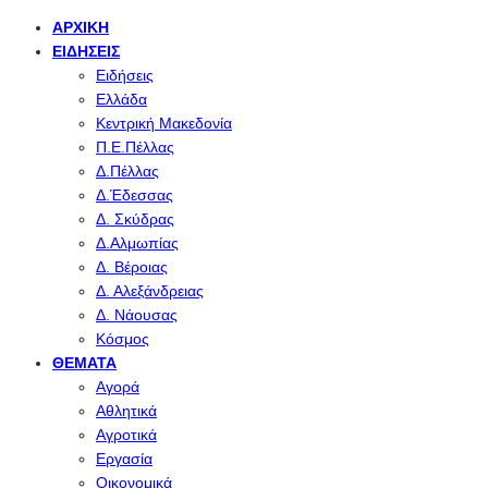
ΑΡΧΙΚΉ
ΕΙΔΉΣΕΙΣ
Ειδήσεις
Ελλάδα
Κεντρική Μακεδονία
Π.Ε.Πέλλας
Δ.Πέλλας
Δ.Έδεσσας
Δ. Σκύδρας
Δ.Αλμωπίας
Δ. Βέροιας
Δ. Αλεξάνδρειας
Δ. Νάουσας
Κόσμος
ΘΈΜΑΤΑ
Αγορά
Αθλητικά
Αγροτικά
Εργασία
Οικονομικά