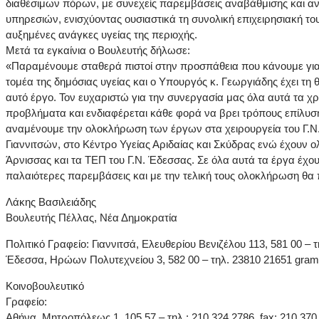
διαθέσιμων πόρων, με συνεχείς παρεμβάσεις αναβάθμισης και αν
υπηρεσιών, ενισχύοντας ουσιαστικά τη συνολική επιχειρησιακή του 
αυξημένες ανάγκες υγείας της περιοχής.
Μετά τα εγκαίνια ο Βουλευτής δήλωσε:
«Παραμένουμε σταθερά πιστοί στην προσπάθεια που κάνουμε για
τομέα της δημόσιας υγείας και ο Υπουργός κ. Γεωργιάδης έχει τη
αυτό έργο. Τον ευχαριστώ για την συνεργασία μας όλα αυτά τα χρόν
προβλήματα και ενδιαφέρεται κάθε φορά να βρει τρόπους επίλυσή
αναμένουμε την ολοκλήρωση των έργων στα χειρουργεία του Γ.Ν.
Γιαννιτσών, στο Κέντρο Υγείας Αριδαίας και Σκύδρας ενώ έχουν 
Άρνισσας και τα ΤΕΠ του Γ.Ν. Έδεσσας. Σε όλα αυτά τα έργα έχ
παλαιότερες παρεμβάσεις και με την τελική τους ολοκλήρωση θα 
Λάκης Βασιλειάδης
Βουλευτής Πέλλας, Νέα Δημοκρατία
Πολιτικό Γραφείο: Γιαννιτσά, Ελευθερίου Βενιζέλου 113, 581 00 – τ
Έδεσσα, Ηρώων Πολυτεχνείου 3, 582 00 – τηλ. 23810 21651 gramm
Κοινοβουλευτικό
Γραφείο:
Αθήνα, Mητροπόλεως 1, 105 57 – τηλ.: 210 324 2786, fax: 210 370