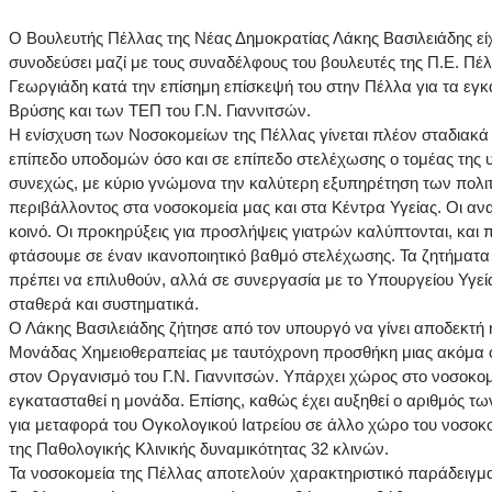
Ο Βουλευτής Πέλλας της Νέας Δημοκρατίας Λάκης Βασιλειάδης εί
συνοδεύσει μαζί με τους συναδέλφους του βουλευτές της Π.Ε. Πέλ
Γεωργιάδη κατά την επίσημη επίσκεψή του στην Πέλλα για τα εγκ
Βρύσης και των ΤΕΠ του Γ.Ν. Γιαννιτσών.
Η ενίσχυση των Νοσοκομείων της Πέλλας γίνεται πλέον σταδιακά
επίπεδο υποδομών όσο και σε επίπεδο στελέχωσης ο τομέας της υ
συνεχώς, με κύριο γνώμονα την καλύτερη εξυπηρέτηση των πολιτ
περιβάλλοντος στα νοσοκομεία μας και στα Κέντρα Υγείας. Οι ανα
κοινό. Οι προκηρύξεις για προσλήψεις γιατρών καλύπτονται, και π
φτάσουμε σε έναν ικανοποιητικό βαθμό στελέχωσης. Τα ζητήματα
πρέπει να επιλυθούν, αλλά σε συνεργασία με το Υπουργείου Υγεί
σταθερά και συστηματικά.
Ο Λάκης Βασιλειάδης ζήτησε από τον υπουργό να γίνει αποδεκτή 
Μονάδας Χημειοθεραπείας με ταυτόχρονη προσθήκη μιας ακόμα ο
στον Οργανισμό του Γ.Ν. Γιαννιτσών. Υπάρχει χώρος στο νοσοκο
εγκατασταθεί η μονάδα. Επίσης, καθώς έχει αυξηθεί ο αριθμός τ
για μεταφορά του Ογκολογικού Ιατρείου σε άλλο χώρο του νοσοκομ
της Παθολογικής Κλινικής δυναμικότητας 32 κλινών.
Τα νοσοκομεία της Πέλλας αποτελούν χαρακτηριστικό παράδειγμ