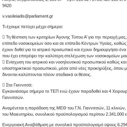
9420
v.vasileiadis@parliament.gr
Τι έχουμε πετύχει μέχρι σήμερα:
 Τη θέσπιση των κριτηρίων Άγονης Τύπου Α’ για την περιοχή μας,
επίπεδο νοσοκομείων όσο και σε επίπεδο Κέντρων Υγείας, καθώς
έχουν δοθεί για το ιατρικό προσωπικό και έχουν δημιουργήσει έν
που έχει επιτρέψει την καλύτερη στελέχωση των νοσοκομείων μα
 Ενίσχυση του ιατρικού και νοσηλευτικού προσωπικού καθώς και δ
υποστηρικτικού προσωπικού, μέσα από νέες προκηρύξεις, όπου μ
δίνονται καλύπτονται πλέον σταδιακά οι θέσεις.
 Στα Γιαννιτσά:
Εγκαινιάσαμε σήμερα το ΤΕΠ ενώ έχουν παραδοθεί και 4 Χειρουρ
Γιαννιτσών.
Αναμένεται η παράδοση της ΜΕΘ του Γ.Ν. Γιαννιτσών, 11 κλινών,
του Μαιευτηρίου, συνολικού προϋπολογισμού περίπου 2.341.000 
Ενεργειακή Αναβάθμιση με συνολικό προϋπολογισμό ύψους 6.294.