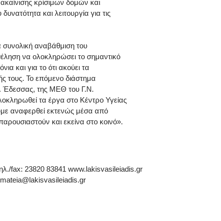
ακαίνισης κρίσιμων δομών και
δυνατότητα και λειτουργία για τις
 συνολική αναβάθμιση του
 θέληση να ολοκληρώσει το σημαντικό
ια και για το ότι ακούει τα
ς τους. Το επόμενο διάστημα
 Έδεσσας, της ΜΕΘ του Γ.Ν.
ολοκληρωθεί τα έργα στο Κέντρο Υγείας
ουμε αναφερθεί εκτενώς μέσα από
παρουσιαστούν και εκείνα στο κοινό».
ηλ./fax: 23820 83841 www.lakisvasileiadis.gr
ateia@lakisvasileiadis.gr