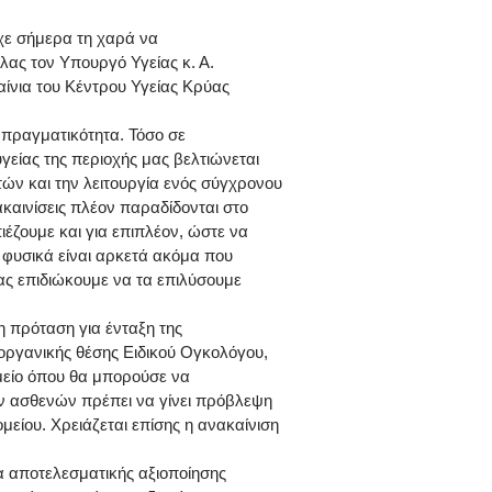
χε σήμερα τη χαρά να
λας τον Υπουργό Υγείας κ. Α.
αίνια του Κέντρου Υγείας Κρύας
 πραγματικότητα. Τόσο σε
γείας της περιοχής μας βελτιώνεται
ών και την λειτουργία ενός σύγχρονου
καινίσεις πλέον παραδίδονται στο
ιέζουμε και για επιπλέον, ώστε να
 φυσικά είναι αρκετά ακόμα που
ας επιδιώκουμε να τα επιλύσουμε
η πρόταση για ένταξη της
ργανικής θέσης Ειδικού Ογκολόγου,
μείο όπου θα μπορούσε να
ων ασθενών πρέπει να γίνει πρόβλεψη
είου. Χρειάζεται επίσης η ανακαίνιση
α αποτελεσματικής αξιοποίησης