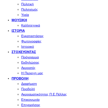
Πολιτική
Πολιτισμός
Υγεία
ΜΟΥΣΙΚΉ
Καλλιτεχνικά
ΙΣΤΟΡΊΑ
Εγκαταστάσεις
Φωτογραφίες
Ιστορικό
ΣΤΟΧΕΎΟΝΤΑΣ
Πρόγραμμα
Εκδηλώσεις
Ακροατές
Η Περιοχη μας
ΠΡΟΒΟΛΉ
Διαφήμιση
Προβολή
Ακροαματικότητες Π.Ε.Πέλλας
Επικοινωνία
Επιχειρήσεις