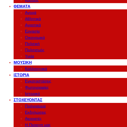
Κόσμος
ΘΈΜΑΤΑ
Αγορά
Αθλητικά
Αγροτικά
Εργασία
Οικονομικά
Πολιτική
Πολιτισμός
Υγεία
ΜΟΥΣΙΚΉ
Καλλιτεχνικά
ΙΣΤΟΡΊΑ
Εγκαταστάσεις
Φωτογραφίες
Ιστορικό
ΣΤΟΧΕΎΟΝΤΑΣ
Πρόγραμμα
Εκδηλώσεις
Ακροατές
Η Περιοχη μας