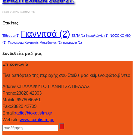
ΕΡΑΣΙΤΕΧΝΩΝ 2026-27.
06/08/2026
07/08/2026
Ετικέτες
Γιαννιτσά
(2)
Έδεσσα
(1)
ΕΣΠΑ
(1)
Κεφαλαλγία
(1)
ΝΟΣΟΚΟΜΙΟ
(1)
Περιφέρεια Κεντρικής Μακεδονίας
(1)
ημικρανία
(1)
Συνδεθείτε μαζί μας
Επικοινωνία
Γίνε ρεπόρτερ της περιοχής σου Στείλε μας κείμενο,φώτο,βίντεο
Address:
ΠΑΛΑΙΦΥΤΟ ΓΙΑΝΝΙΤΣΑ ΠΕΛΛΑΣ
Phone:
23820 42303
Mobile:
6978096551
Fax:
23820 42799
Email:
radio@toxotisfm.gr
Website:
www.toxotisfm.gr