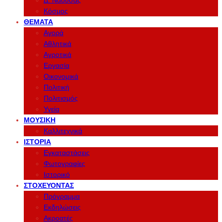
Δ. Νάουσας
Κόσμος
ΘΈΜΑΤΑ
Αγορά
Αθλητικά
Αγροτικά
Εργασία
Οικονομικά
Πολιτική
Πολιτισμός
Υγεία
ΜΟΥΣΙΚΉ
Καλλιτεχνικά
ΙΣΤΟΡΊΑ
Εγκαταστάσεις
Φωτογραφίες
Ιστορικό
ΣΤΟΧΕΎΟΝΤΑΣ
Πρόγραμμα
Εκδηλώσεις
Ακροατές