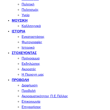
Πολιτική
Πολιτισμός
Υγεία
ΜΟΥΣΙΚΉ
Καλλιτεχνικά
ΙΣΤΟΡΊΑ
Εγκαταστάσεις
Φωτογραφίες
Ιστορικό
ΣΤΟΧΕΎΟΝΤΑΣ
Πρόγραμμα
Εκδηλώσεις
Ακροατές
Η Περιοχη μας
ΠΡΟΒΟΛΉ
Διαφήμιση
Προβολή
Ακροαματικότητες Π.Ε.Πέλλας
Επικοινωνία
Επιχειρήσεις