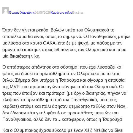
Θωμάς Χριστάκης
06/06/2026
Κανένα σχόλιο
Ετικέτες
Όταν δεν γίνεται ρεκόρ βολών υπέρ του Ολυμπιακού το
αποτέλεσμα θα είναι, όπως το σημερινό. Ο Παναθηναϊκός μπήκε
με λύσσα στο καυτό ΟΑΚΑ, έπαιξε με ψυχή, με πάθος με την
άμυνα του κράτησε στους 58 πόντους τον Ολυμπιακό και πήρε
μία δικαιότατη νίκη.
Ο επτάστερος απάντησε στο σύστημα, που έχει λυσσάξει και
φέτος να δώσει το πρωτάθλημα στον Ολυμπιακό με το έτσι
θέλω. Σήμερα δεν υπήρχε η Τσαρούχα και σίγουρα η απουσία
της MVP του πρώτου αγώνα φάνηκε από τον Ολυμπιακό. Οι
τρεις που έπαιξαν και πρόπερσι (με όργιο διαιτησίας, πήγαν να
κλέψουν το πρωτάθλημα από τον Παναθηναϊκό, που τους
κέρδισε) απόψε και πάλι άφησαν ατιμώρητο το ξύλο στον Ναν ,
δεν έδωσαν κάτι γκολ-φάουλ σε προσπάθειες παικτών του
Παναθηναϊκού, αλλά δεν τα…κατάφεραν, όπως η Τσαρούχα
Και ο Ολυμπιακός έχασε εύκολα με έναν Χέιζ Ντέιβις να δίνει