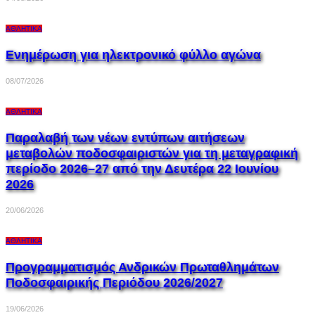
ΑΘΛΗΤΙΚΆ
Ενημέρωση για ηλεκτρονικό φύλλο αγώνα
08/07/2026
ΑΘΛΗΤΙΚΆ
Παραλαβή των νέων εντύπων αιτήσεων
μεταβολών ποδοσφαιριστών για τη μεταγραφική
περίοδο 2026–27 από την Δευτέρα 22 Ιουνίου
2026
20/06/2026
ΑΘΛΗΤΙΚΆ
Προγραμματισμός Ανδρικών Πρωταθλημάτων
Ποδοσφαιρικής Περιόδου 2026/2027
19/06/2026