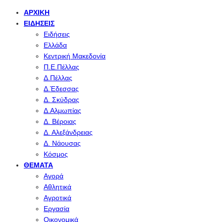
ΑΡΧΙΚΉ
ΕΙΔΉΣΕΙΣ
Ειδήσεις
Ελλάδα
Κεντρική Μακεδονία
Π.Ε.Πέλλας
Δ.Πέλλας
Δ.Έδεσσας
Δ. Σκύδρας
Δ.Αλμωπίας
Δ. Βέροιας
Δ. Αλεξάνδρειας
Δ. Νάουσας
Κόσμος
ΘΈΜΑΤΑ
Αγορά
Αθλητικά
Αγροτικά
Εργασία
Οικονομικά