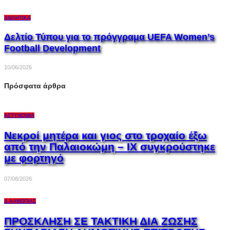
ΑΘΛΗΤΙΚΆ
Δελτίο Τύπου για το πρόγγραμα UEFA Women’s
Football Development
10/06/2026
Πρόσφατα άρθρα
ΑΣΤΥΝΟΜΊΑ
Νεκροί μητέρα και γιος στο τροχαίο έξω
από την Παλαιοκώμη – ΙΧ συγκρούστηκε
με φορτηγό
07/08/2026
Δ.ΑΛΜΩΠΊΑΣ
ΠΡΟΣΚΛΗΣΗ ΣΕ ΤΑΚΤΙΚΗ ΔΙΑ ΖΩΣΗΣ