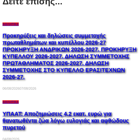
Δείτε επίσης...
ΑΘΛΗΤΙΚΆ
Προκηρύξεις και δηλώσεις συμμετοχής
πρωταθλημάτων και κυπέλλου 2026-27
ΠΡΟΚΗΡΥΞΗ ΑΝΔΡΙΚΩΝ 2026-2027. ΠΡΟΚΗΡΥΞΗ
ΚΥΠΕΛΛΟΥ 2026-2027. ΔΗΛΩΣΗ ΣΥΜΜΕΤΟΧΗΣ
ΠΡΩΤΑΘΛΗΜΑΤΟΣ 2026-2027. ΔΗΛΩΣΗ
ΣΥΜΜΕΤΟΧΗΣ ΣΤΟ ΚΥΠΕΛΛΟ ΕΡΑΣΙΤΕΧΝΩΝ
2026-27.
06/08/2026
07/08/2026
ΑΘΛΗΤΙΚΆ
ΥΠΑΑΤ: Αποζημιώσεις 4,2 εκατ. ευρώ για
θανατωθέντα ζώα λόγω ευλογιάς και αφθώδους
πυρετού
04/08/2026