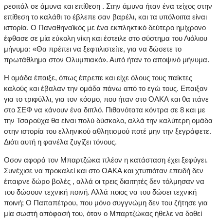
ρεσιτάλ σε άμυνα και επίθεση . Στην άμυνα ήταν ένα τείχος στην
επίθεση το καλάθι το έβλεπε σαν βαρέλι, και τα υπόλοιπα είναι
ιστορία. Ο Παναθηναϊκός με ένα εκπληκτικό δεύτερο ημίχρονο
έφθασε σε μία εύκολη νίκη και έστειλε στο σύστημα του Λιόλιου
μήνυμα: «Θα πρέπει να ξεφτιλιστείτε, για να δώσετε το
πρωτάθλημα στον Ολυμπιακό». Αυτό ήταν το αποψινό μήνυμα.
Η ομάδα έπαιξε, όπως έπρεπε και είχε όλους τους παίκτες
καλούς και έβαλαν την ομάδα πάνω από το εγώ τους. Επαιξαν
για το τριφύλλι, για τον κόσμο, που ήταν στο ΟΑΚΑ και θα πάνε
στο ΣΕΦ να κάνουν ένα διπλό. Πιθανότατα κόντρα σε 8 και με
την Τσαρούχα θα είναι πολύ δύσκολο, αλλά την καλύτερη ομάδα
στην ιστορία του ελληνικού αθλητισμού ποτέ μην την ξεγράφετε.
Διότι αυτή η φανέλα ζυγίζει τόνους.
Οσον αφορά τον Μπαρτζώκα πλέον η κατάσταση έχει ξεφύγει.
Συνέχισε να προκαλεί και στο ΟΑΚΑ και χτυπιόταν επειδή δεν
έπαιρνε δώρο βολές , αλλά οι τρεις διαιτητές δεν τόλμησαν να
του δώσουν τεχνική ποινή. Αλλά ποιος να του δώσει τεχνική
ποινή; Ο Παπαπέτρου, που μόνο συγγνώμη δεν του ζήτησε για
μία σωστή απόφασή του, όταν ο Μπαρτζώκας ήθελε να δοθεί