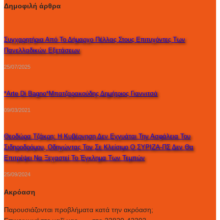
Δημοφιλή άρθρα
Συγχαρητήρια Από Το Δήμαρχο Πέλλας Στους Επιτυχόντες Των
Πανελλαδικών Εξετάσεων
25/07/2025
*Arte Di Bagno*Μπατζαρακούδης Δημήτριος Γιαννιτσά
09/03/2021
Θεοδώρα Τζάκρη: Η Κυβέρνηση Δεν Εγγυάται Την Ασφάλεια Του
Σιδηροδρόμου, Οδηγώντας Τον Σε Κλείσιμο Ο ΣΥΡΙΖΑ-ΠΣ Δεν Θα
Επιτρέψει Να Ξεχαστεί Το Έγκλημα Των Τεμπών
25/09/2024
Ακρόαση
Παρουσιάζονται προβλήματα κατά την ακρόαση;