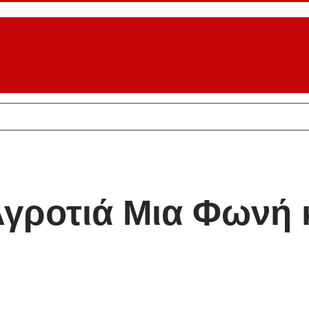
γροτιά Μια Φωνή κ