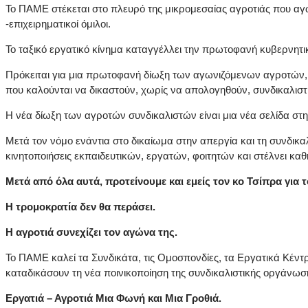
Το ΠΑΜΕ στέκεται στο πλευρό της μικρομεσαίας αγροτιάς που αγω
-επιχειρηματικοί όμιλοι.
Το ταξικό εργατικό κίνημα καταγγέλλει την πρωτοφανή κυβερνητι
Πρόκειται για μια πρωτοφανή δίωξη των αγωνιζόμενων αγροτών, 
που καλούνται να δικαστούν, χωρίς να απολογηθούν, συνδικαλιστ
Η νέα δίωξη των αγροτών συνδικαλιστών είναι μια νέα σελίδα στ
Μετά τον νόμο ενάντια στο δικαίωμα στην απεργία και τη συνδικαλ
κινητοποιήσεις εκπαιδευτικών, εργατών, φοιτητών και στέλνει καθ
Μετά από όλα αυτά, προτείνουμε και εμείς τον κο Τσίπρα γι
Η τρομοκρατία δεν θα περάσει.
Η αγροτιά συνεχίζει τον αγώνα της.
Το ΠΑΜΕ καλεί τα Συνδικάτα, τις Ομοσπονδίες, τα Εργατικά Κέν
καταδικάσουν τη νέα ποινικοποίηση της συνδικαλιστικής οργάνωσ
Εργατιά – Αγροτιά Μια Φωνή και Μια Γροθιά.