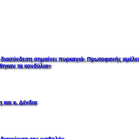
διασύνδεση σημαίνει πυρκαγιά- Πρωτοφανής αμέλεια
θηκαν τα κονδύλια»
 και κ. Δένδια