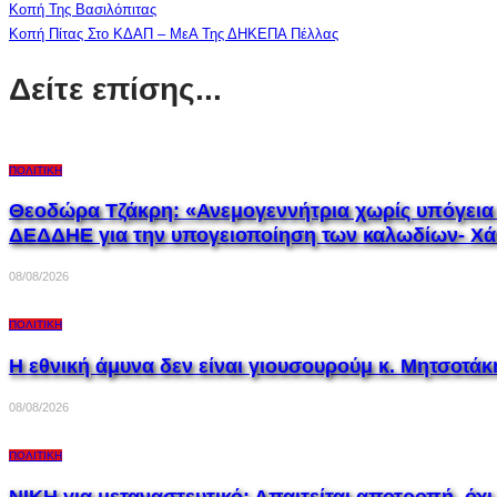
Κοπή Της Βασιλόπιτας
Κοπή Πίτας Στο ΚΔΑΠ – ΜεΑ Της ΔΗΚΕΠΑ Πέλλας
Δείτε επίσης...
ΠΟΛΙΤΙΚΉ
Θεοδώρα Τζάκρη: «Ανεμογεννήτρια χωρίς υπόγεια 
ΔΕΔΔΗΕ για την υπογειοποίηση των καλωδίων- Χά
08/08/2026
ΠΟΛΙΤΙΚΉ
Η εθνική άμυνα δεν είναι γιουσουρούμ κ. Μητσοτάκη
08/08/2026
ΠΟΛΙΤΙΚΉ