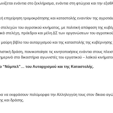
νίζεται ενάντια στο ξεκλήρισμα, ενάντια στη φτώχεια και την εξ
κή επιχείρηση τρομοκράτησης και καταστολής εναντίον της αγροτιάς
στελεχών του αγροτικού κινήματος, με πολιτική απόφαση της κυβ
ικά στελέχη, πρόεδροι και μέλη ΔΣ των οργανώσεων του αγροτικού
η μαύρη βίβλο του αυταρχισμού και της καταστολής της κυβέρνησης
ιστική δράση, ποινικοποίησε τις κινητοποιήσεις ενάντια στους πλει
ημερινά στα δικαστήρια αγωνιστές του εργατικού – λαϊκού κινήματο
α το “Νόμπελ”… του Αυταρχισμού και της Καταστολής.
τρα να εκφράσουν πολύμορφα την Αλληλεγγύη τους στον δίκαιο αγώ
ης και δράσης.