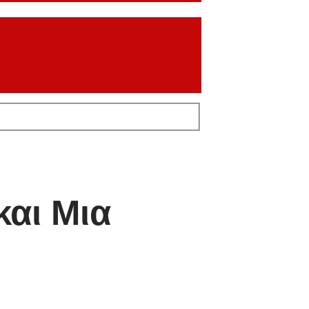
αι Μια