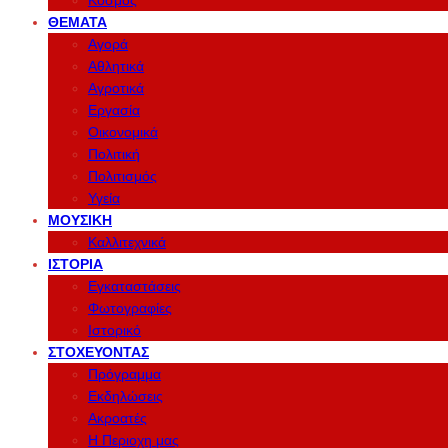
Κόσμος
ΘΈΜΑΤΑ
Αγορά
Αθλητικά
Αγροτικά
Εργασία
Οικονομικά
Πολιτική
Πολιτισμός
Υγεία
ΜΟΥΣΙΚΉ
Καλλιτεχνικά
ΙΣΤΟΡΊΑ
Εγκαταστάσεις
Φωτογραφίες
Ιστορικό
ΣΤΟΧΕΎΟΝΤΑΣ
Πρόγραμμα
Εκδηλώσεις
Ακροατές
Η Περιοχη μας