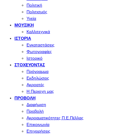
Πολιτική
Πολιτισμός
Υγεία
ΜΟΥΣΙΚΉ
Καλλιτεχνικά
ΙΣΤΟΡΊΑ
Εγκαταστάσεις
Φωτογραφίες
Ιστορικό
ΣΤΟΧΕΎΟΝΤΑΣ
Πρόγραμμα
Εκδηλώσεις
Ακροατές
Η Περιοχη μας
ΠΡΟΒΟΛΉ
Διαφήμιση
Προβολή
Ακροαματικότητες Π.Ε.Πέλλας
Επικοινωνία
Επιχειρήσεις