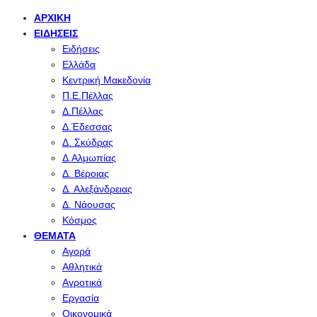
ΑΡΧΙΚΉ
ΕΙΔΉΣΕΙΣ
Ειδήσεις
Ελλάδα
Κεντρική Μακεδονία
Π.Ε.Πέλλας
Δ.Πέλλας
Δ.Έδεσσας
Δ. Σκύδρας
Δ.Αλμωπίας
Δ. Βέροιας
Δ. Αλεξάνδρειας
Δ. Νάουσας
Κόσμος
ΘΈΜΑΤΑ
Αγορά
Αθλητικά
Αγροτικά
Εργασία
Οικονομικά