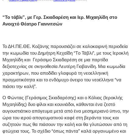
“Το τάβλι”, με Γερ. Σκιαδαρέση και Ιερ. Μιχαηλίδη στο
Ανοιχτό Θέατρο Γιαννιτσών
Το ΔH.ΠE.ΘE. Κοζάνης παρουσιάζει σε καλοκαιρινή περιοδεία
την κωμωδία του Δημήτρη Κεχαΐδη “Τo Τάβλι”, με τους Ιεροκλή
Μιχαηλίδη και Γεράσιμο Σκιαδαρέση σε μια παρτίδα
δεξιοτεχνίας σε σκηνοθεσία Λευτέρη Γιοβανίδη. Μια κωμωδία
χαρακτήρων, που αποδίδει γλαφυρά τη νεοελληνική
πραγματικότητα και το ενδόμυχο όνειρο του νεοέλληνα “να
πιάσει την καλή”.
Ο Φώντας (Γεράσιμος Σκιαδαρέσης) και ο Κόλιας (Ιεροκλής
Μιχαηλίδης) δυο φίλοι και κουνιάδοι, κάθονται ένα ζεστό
αυγουστιάτικο απόγευμα μετά από ένα μεσημεριανό ύπνο, την
ώρα του ιερού απογευματινού καφέ στη βεράντα τους και
συζητούν πως θα πιάσουν την καλή και θα γλυτώσουν από τη
φτώχεια τους. Το σχέδιο “όπως πάντα” καλά οργανωμένο και