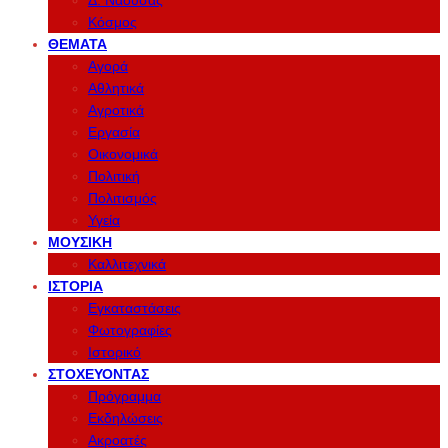
Δ. Νάουσας
Κόσμος
ΘΈΜΑΤΑ
Αγορά
Αθλητικά
Αγροτικά
Εργασία
Οικονομικά
Πολιτική
Πολιτισμός
Υγεία
ΜΟΥΣΙΚΉ
Καλλιτεχνικά
ΙΣΤΟΡΊΑ
Εγκαταστάσεις
Φωτογραφίες
Ιστορικό
ΣΤΟΧΕΎΟΝΤΑΣ
Πρόγραμμα
Εκδηλώσεις
Ακροατές