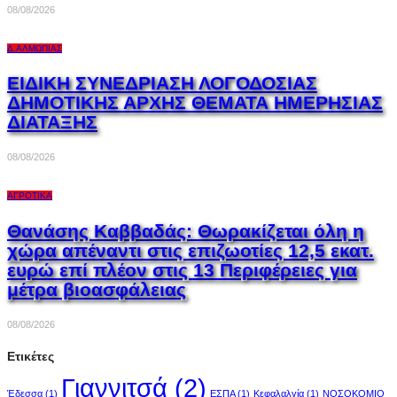
08/08/2026
Δ.ΑΛΜΩΠΊΑΣ
ΕΙΔΙΚΗ ΣΥΝΕΔΡΙΑΣΗ ΛΟΓΟΔΟΣΙΑΣ
ΔΗΜΟΤΙΚΗΣ ΑΡΧΗΣ ΘΕΜΑΤΑ ΗΜΕΡΗΣΙΑΣ
ΔΙΑΤΑΞΗΣ
08/08/2026
ΑΓΡΟΤΙΚΆ
Θανάσης Καββαδάς: Θωρακίζεται όλη η
χώρα απέναντι στις επιζωοτίες 12,5 εκατ.
ευρώ επί πλέον στις 13 Περιφέρειες για
μέτρα βιοασφάλειας
08/08/2026
Ετικέτες
Γιαννιτσά
(2)
Έδεσσα
(1)
ΕΣΠΑ
(1)
Κεφαλαλγία
(1)
ΝΟΣΟΚΟΜΙΟ