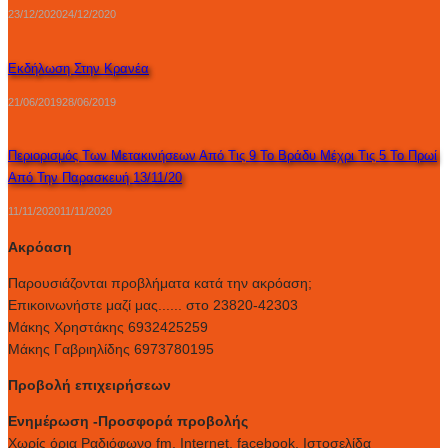
23/12/2020
24/12/2020
Εκδήλωση Στην Κρανέα
21/06/2019
28/06/2019
Περιορισμός Των Μετακινήσεων Από Τις 9 Το Βράδυ Μέχρι Τις 5 Το Πρωί
Από Την Παρασκευή 13/11/20
11/11/2020
11/11/2020
Ακρόαση
Παρουσιάζονται προβλήματα κατά την ακρόαση;
Επικοινωνήστε μαζί μας...... στο 23820-42303
Μάκης Χρηστάκης 6932425259
Μάκης Γαβριηλίδης 6973780195
Προβολή επιχειρήσεων
Ενημέρωση -Προσφορά προβολής
Xωρίς όρια Ραδιόφωνο fm, Internet, facebook, Ιστοσελίδα