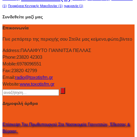
(1)
Περιφέρεια Κεντρικής Μακεδονίας
(1)
ημικρανία
(1)
Συνδεθείτε μαζί μας
Επικοινωνία
Γίνε ρεπόρτερ της περιοχής σου Στείλε μας κείμενο,φώτο,βίντεο
Address:
ΠΑΛΑΙΦΥΤΟ ΓΙΑΝΝΙΤΣΑ ΠΕΛΛΑΣ
Phone:
23820 42303
Mobile:
6978096551
Fax:
23820 42799
Email:
radio@toxotisfm.gr
Website:
www.toxotisfm.gr
Δημοφιλή άρθρα
Eπίσκεψη Του Πρωθυπουργού Στα Νοσοκομεία Γιαννιτσών, Έδεσσας &
Βέροιας.