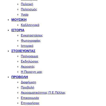
Πολιτική
Πολιτισμός
Υγεία
ΜΟΥΣΙΚΉ
Καλλιτεχνικά
ΙΣΤΟΡΊΑ
Εγκαταστάσεις
Φωτογραφίες
Ιστορικό
ΣΤΟΧΕΎΟΝΤΑΣ
Πρόγραμμα
Εκδηλώσεις
Ακροατές
Η Περιοχη μας
ΠΡΟΒΟΛΉ
Διαφήμιση
Προβολή
Ακροαματικότητες Π.Ε.Πέλλας
Επικοινωνία
Επιχειρήσεις