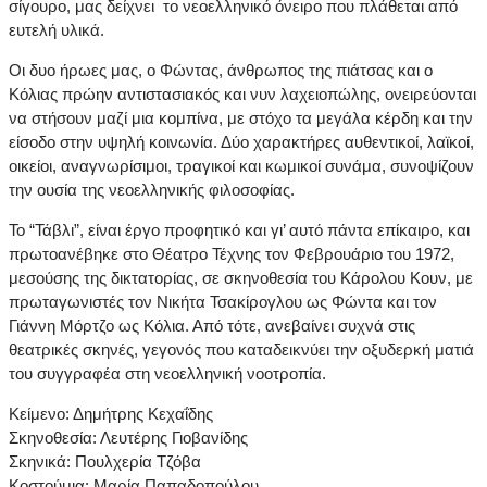
σίγουρο, μας δείχνει το νεοελληνικό όνειρο που πλάθεται από
ευτελή υλικά.
Οι δυο ήρωες μας, ο Φώντας, άνθρωπος της πιάτσας και ο
Κόλιας πρώην αντιστασιακός και νυν λαχειοπώλης, ονειρεύονται
να στήσουν μαζί μια κομπίνα, με στόχο τα μεγάλα κέρδη και την
είσοδο στην υψηλή κοινωνία. Δύο χαρακτήρες αυθεντικοί, λαϊκοί,
οικείοι, αναγνωρίσιμοι, τραγικοί και κωμικοί συνάμα, συνοψίζουν
την ουσία της νεοελληνικής φιλοσοφίας.
Το “Τάβλι”, είναι έργο προφητικό και γι’ αυτό πάντα επίκαιρο, και
πρωτοανέβηκε στο Θέατρο Τέχνης τον Φεβρουάριο του 1972,
μεσούσης της δικτατορίας, σε σκηνοθεσία του Κάρολου Κουν, με
πρωταγωνιστές τον Νικήτα Τσακίρογλου ως Φώντα και τον
Γιάννη Μόρτζο ως Κόλια. Από τότε, ανεβαίνει συχνά στις
θεατρικές σκηνές, γεγονός που καταδεικνύει την οξυδερκή ματιά
του συγγραφέα στη νεοελληνική νοοτροπία.
Κείμενο: Δημήτρης Κεχαΐδης
Σκηνοθεσία: Λευτέρης Γιοβανίδης
Σκηνικά: Πουλχερία Τζόβα
Κοστούμια: Μαρία Παπαδοπούλου