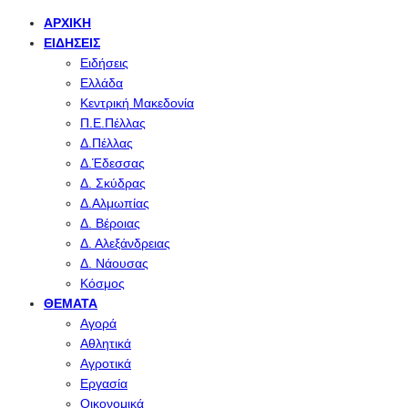
ΑΡΧΙΚΉ
ΕΙΔΉΣΕΙΣ
Ειδήσεις
Ελλάδα
Κεντρική Μακεδονία
Π.Ε.Πέλλας
Δ.Πέλλας
Δ.Έδεσσας
Δ. Σκύδρας
Δ.Αλμωπίας
Δ. Βέροιας
Δ. Αλεξάνδρειας
Δ. Νάουσας
Κόσμος
ΘΈΜΑΤΑ
Αγορά
Αθλητικά
Αγροτικά
Εργασία
Οικονομικά