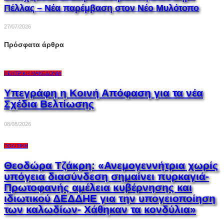
Πέλλας – Νέα παρέμβαση στον Νέο Μυλότοπο
27/07/2026
Πρόσφατα άρθρα
ΚΕΝΤΡΙΚΉ ΜΑΚΕΔΟΝΊΑ
Υπεγράφη η Κοινή Απόφαση για τα νέα
Σχέδια Βελτίωσης
08/08/2026
ΠΟΛΙΤΙΚΉ
Θεοδώρα Τζάκρη: «Ανεμογεννήτρια χωρίς
υπόγεια διασύνδεση σημαίνει πυρκαγιά-
Πρωτοφανής αμέλεια κυβέρνησης και
ιδιωτικού ΔΕΔΔΗΕ για την υπογειοποίηση
των καλωδίων- Χάθηκαν τα κονδύλια»