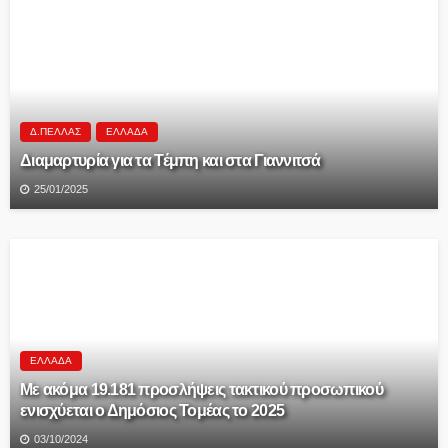
Δ.ΠΈΛΛΑΣ
ΕΛΛΆΔΑ
Διαμαρτυρία για τα Τέμπη και στα Γιαννιτσά
25/01/2025
ΕΛΛΆΔΑ
Με ακόμα 19.181 προσλήψεις τακτικού προσωπικού
ενισχύεται ο Δημόσιος Τομέας το 2025
03/10/2024