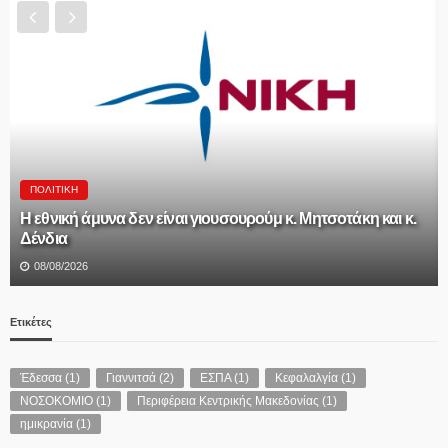
ΠΟΛΙΤΙΚΉ
Η εθνική άμυνα δεν είναι γιουσουρούμ κ. Μητσοτάκη και κ.
Δένδια
08/08/2026
Ετικέτες
Έδεσσα
(1)
Γιαννιτσά
(2)
ΕΣΠΑ
(1)
Κεφαλαλγία
(1)
ΝΟΣΟΚΟΜΙΟ
(1)
Περιφέρεια Κεντρικής Μακεδονίας
(1)
ημικρανία
(1)