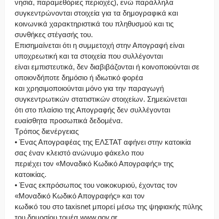
νησιά, παραμεθόριες περιοχές), ενώ παράλληλα
συγκεντρώνονται στοιχεία για τα δημογραφικά και
κοινωνικά χαρακτηριστικά του πληθυσμού και τις
συνθήκες στέγασής του.
Επισημαίνεται ότι η συμμετοχή στην Απογραφή είναι
υποχρεωτική και τα στοιχεία που συλλέγονται
είναι εμπιστευτικά, δεν διαβιβάζονται ή κοινοποιούνται σε
οποιονδήποτε δημόσιο ή ιδιωτικό φορέα
και χρησιμοποιούνται μόνο για την παραγωγή
συγκεντρωτικών στατιστικών στοιχείων. Σημειώνεται
ότι στο πλαίσιο της Απογραφής δεν συλλέγονται
ευαίσθητα προσωπικά δεδομένα.
Τρόπος διενέργειας
• Ένας Απογραφέας της ΕΛΣΤΑΤ αφήνει στην κατοικία
σας έναν κλειστό ανώνυμο φάκελο που
περιέχει τον «Μοναδικό Κωδικό Απογραφής» της
κατοικίας.
• Ένας εκπρόσωπος του νοικοκυριού, έχοντας τον
«Μοναδικό Κωδικό Απογραφής» και τον
κωδικό του στο taxisnet μπορεί μέσω της ψηφιακής πύλης
του δημοσίου τομέα www.gov.gr