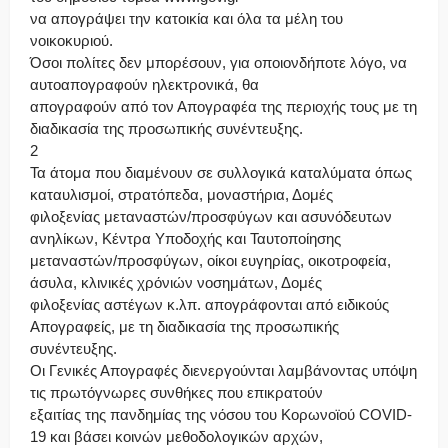
να απογράψει την κατοικία και όλα τα μέλη του
νοικοκυριού.
Όσοι πολίτες δεν μπορέσουν, για οποιονδήποτε λόγο, να
αυτοαπογραφούν ηλεκτρονικά, θα
απογραφούν από τον Απογραφέα της περιοχής τους με τη
διαδικασία της προσωπικής συνέντευξης.
2
Τα άτομα που διαμένουν σε συλλογικά καταλύματα όπως
καταυλισμοί, στρατόπεδα, μοναστήρια, Δομές
φιλοξενίας μεταναστών/προσφύγων και ασυνόδευτων
ανηλίκων, Κέντρα Υποδοχής και Ταυτοποίησης
μεταναστών/προσφύγων, οίκοι ευγηρίας, οικοτροφεία,
άσυλα, κλινικές χρόνιών νοσημάτων, Δομές
φιλοξενίας αστέγων κ.λπ. απογράφονται από ειδικούς
Απογραφείς, με τη διαδικασία της προσωπικής
συνέντευξης.
Οι Γενικές Απογραφές διενεργούνται λαμβάνοντας υπόψη
τις πρωτόγνωρες συνθήκες που επικρατούν
εξαιτίας της πανδημίας της νόσου του Κορωνοϊού COVID-
19 και βάσει κοινών μεθοδολογικών αρχών,