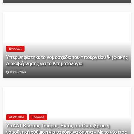
ΕΛΛΆΔΑ
Υπερψηφίστηκε το νομοσχέδιο του Υπουργείου Ψηφιακής
Διακυβέρνησης για το Κτηματολόγιο
03/10/2024
ΑΓΡΟΤΙΚΆ
ΕΛΛΆΔΑ
ΥπΑΑΤ, Κώστας Τσιάρας: Εντός του Οκτωβρίου η
νομοθετική ρύθμιση για τα κόκκινα δάνεια – Με το νέο έτος