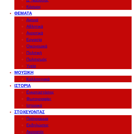
Δ. Νάουσας
Κόσμος
ΘΈΜΑΤΑ
Αγορά
Αθλητικά
Αγροτικά
Εργασία
Οικονομικά
Πολιτική
Πολιτισμός
Υγεία
ΜΟΥΣΙΚΉ
Καλλιτεχνικά
ΙΣΤΟΡΊΑ
Εγκαταστάσεις
Φωτογραφίες
Ιστορικό
ΣΤΟΧΕΎΟΝΤΑΣ
Πρόγραμμα
Εκδηλώσεις
Ακροατές