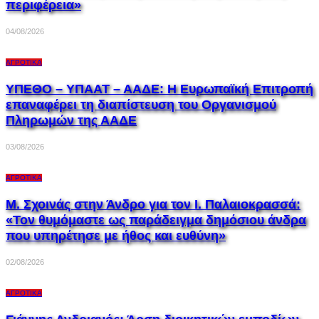
περιφέρεια»
04/08/2026
ΑΓΡΟΤΙΚΆ
ΥΠΕΘΟ – ΥΠΑΑΤ – ΑΑΔΕ: H Ευρωπαϊκή Επιτροπή
επαναφέρει τη διαπίστευση του Οργανισμού
Πληρωμών της ΑΑΔΕ
03/08/2026
ΑΓΡΟΤΙΚΆ
Μ. Σχοινάς στην Άνδρο για τον Ι. Παλαιοκρασσά:
«Τον θυμόμαστε ως παράδειγμα δημόσιου άνδρα
που υπηρέτησε με ήθος και ευθύνη»
02/08/2026
ΑΓΡΟΤΙΚΆ