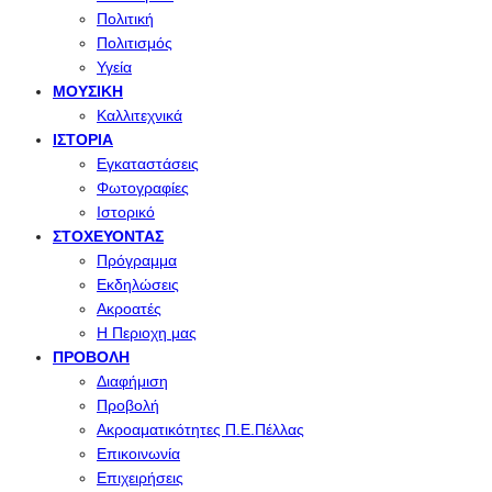
Πολιτική
Πολιτισμός
Υγεία
ΜΟΥΣΙΚΉ
Καλλιτεχνικά
ΙΣΤΟΡΊΑ
Εγκαταστάσεις
Φωτογραφίες
Ιστορικό
ΣΤΟΧΕΎΟΝΤΑΣ
Πρόγραμμα
Εκδηλώσεις
Ακροατές
Η Περιοχη μας
ΠΡΟΒΟΛΉ
Διαφήμιση
Προβολή
Ακροαματικότητες Π.Ε.Πέλλας
Επικοινωνία
Επιχειρήσεις