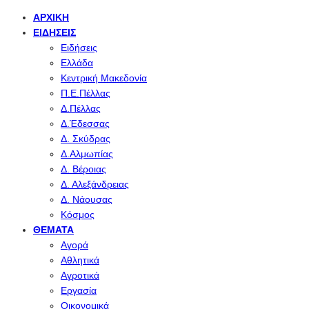
ΑΡΧΙΚΉ
ΕΙΔΉΣΕΙΣ
Ειδήσεις
Ελλάδα
Κεντρική Μακεδονία
Π.Ε.Πέλλας
Δ.Πέλλας
Δ.Έδεσσας
Δ. Σκύδρας
Δ.Αλμωπίας
Δ. Βέροιας
Δ. Αλεξάνδρειας
Δ. Νάουσας
Κόσμος
ΘΈΜΑΤΑ
Αγορά
Αθλητικά
Αγροτικά
Εργασία
Οικονομικά