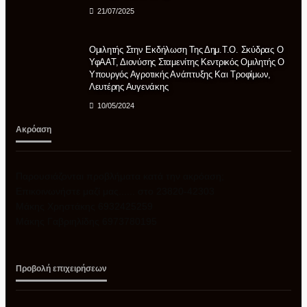
21/07/2025
06/08/2026
Ομιλητής Στην Εκδήλωση Της Δημ.Τ.Ο. Σκύδρας Ο
ΥφΑΑΤ, Διονύσης Σταμενίτης Κεντρικός Ομιλητής Ο
Υπουργός Αγροτικής Ανάπτυξης Και Τροφίμων,
Λευτέρης Αυγενάκης
10/05/2024
Ακρόαση
Παρουσιάζονται προβλήματα κατά την ακρόαση;
Επικοινωνήστε μαζί μας...... στο 23820-42303
Μάκης Χρηστάκης 6932425259
Μάκης Γαβριηλίδης 6973780195
Προβολή επιχειρήσεων