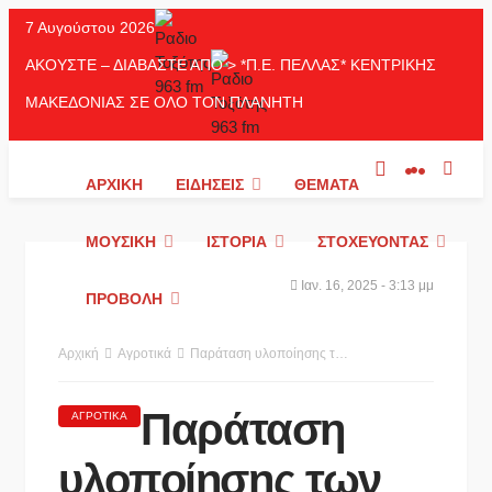
7 Αυγούστου 2026
ΑΚΟΥΣΤΕ – ΔΙΑΒΑΣΤΕ ΑΠΟ > *Π.Ε. ΠΕΛΛΑΣ* ΚΕΝΤΡΙΚΗΣ
ΜΑΚΕΔΟΝΙΑΣ ΣΕ ΟΛΟ ΤΟΝ ΠΛΑΝΗΤΗ
ΑΡΧΙΚΉ
ΕΙΔΉΣΕΙΣ
ΘΈΜΑΤΑ
ΜΟΥΣΙΚΉ
ΙΣΤΟΡΊΑ
ΣΤΟΧΕΎΟΝΤΑΣ
Ιαν. 16, 2025 - 3:13 μμ
ΠΡΟΒΟΛΉ
Αρχική
Αγροτικά
Παράταση υλοποίησης των Σχεδίων Βελτίωσης 2018 κατά δύο μήνες
Παράταση
ΑΓΡΟΤΙΚΆ
υλοποίησης των