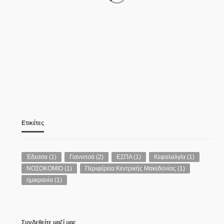
Νεκροί μητέρα και γιος στο
ΑΣΤΥΝΟΜΊΑ
τροχαίο έξω από την Παλαιοκώμη –
ΙΧ συγκρούστηκε με φορτηγό
07/08/2026
Ετικέτες
Έδεσσα
(1)
Γιαννιτσά
(2)
ΕΣΠΑ
(1)
Κεφαλαλγία
(1)
ΝΟΣΟΚΟΜΙΟ
(1)
Περιφέρεια Κεντρικής Μακεδονίας
(1)
ημικρανία
(1)
Συνδεθείτε μαζί μας