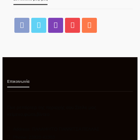
ΠΡΟΣΚΛΗΣΗ ΣΕ ΤΑΚΤΙΚΗ
Δ.ΑΛΜΩΠΊΑΣ
ΔΙΑ ΖΩΣΗΣ ΣΥΝΕΔΡΙΑΣΗ
ΔΗΜΟΤΙΚΗΣ ΕΠΙΤΡΟΠΗΣ
07/08/2026
Επικοινωνία
Γίνε ρεπόρτερ της περιοχής σου Στείλε μας
κείμενο,φώτο,βίντεο
Address:
ΠΑΛΑΙΦΥΤΟ ΓΙΑΝΝΙΤΣΑ ΠΕΛΛΑΣ
Έφτασε στην Ελλάδα η
ΑΣΤΥΝΟΜΊΑ
Phone:
23820 42303