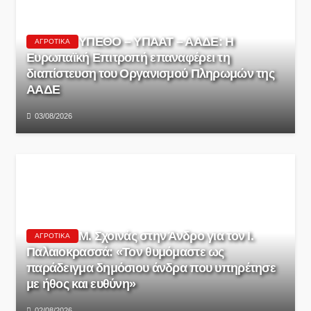
ΥΠΕΘΟ – ΥΠΑΑΤ – ΑΑΔΕ: H
ΑΓΡΟΤΙΚΆ
Ευρωπαϊκή Επιτροπή επαναφέρει τη
διαπίστευση του Οργανισμού Πληρωμών της
ΑΑΔΕ
03/08/2026
Μ. Σχοινάς στην Άνδρο για τον Ι.
ΑΓΡΟΤΙΚΆ
Παλαιοκρασσά: «Τον θυμόμαστε ως
παράδειγμα δημόσιου άνδρα που υπηρέτησε
με ήθος και ευθύνη»
02/08/2026