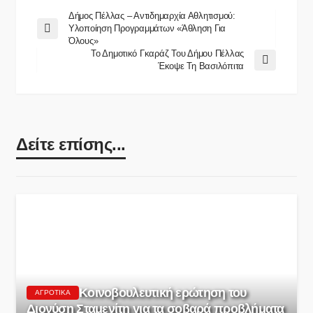
Δήμος Πέλλας – Αντιδημαρχία Αθλητισμού:
Υλοποίηση Προγραμμάτων «Άθληση Για
Όλους»
Το Δημοτικό Γκαράζ Του Δήμου Πέλλας
Έκοψε Τη Βασιλόπιτα
Δείτε επίσης...
Κοινοβουλευτική ερώτηση του
ΑΓΡΟΤΙΚΆ
Διονύση Σταμενίτη για τα σοβαρά προβλήματα