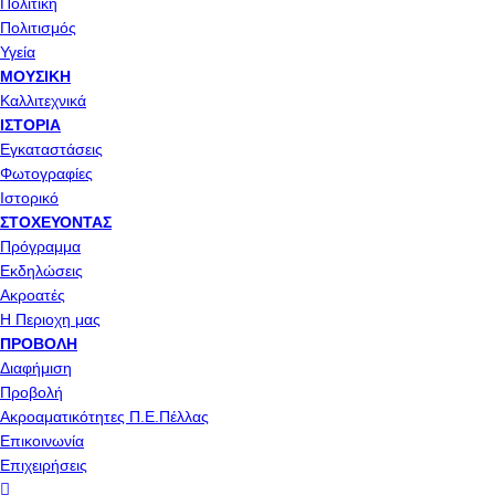
Πολιτική
Πολιτισμός
Υγεία
ΜΟΥΣΙΚΉ
Καλλιτεχνικά
ΙΣΤΟΡΊΑ
Εγκαταστάσεις
Φωτογραφίες
Ιστορικό
ΣΤΟΧΕΎΟΝΤΑΣ
Πρόγραμμα
Εκδηλώσεις
Ακροατές
Η Περιοχη μας
ΠΡΟΒΟΛΉ
Διαφήμιση
Προβολή
Ακροαματικότητες Π.Ε.Πέλλας
Επικοινωνία
Επιχειρήσεις