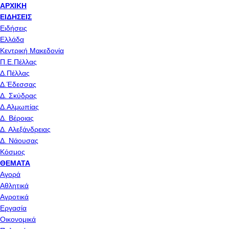
ΑΡΧΙΚΉ
ΕΙΔΉΣΕΙΣ
Ειδήσεις
Ελλάδα
Κεντρική Μακεδονία
Π.Ε.Πέλλας
Δ.Πέλλας
Δ.Έδεσσας
Δ. Σκύδρας
Δ.Αλμωπίας
Δ. Βέροιας
Δ. Αλεξάνδρειας
Δ. Νάουσας
Κόσμος
ΘΈΜΑΤΑ
Αγορά
Αθλητικά
Αγροτικά
Εργασία
Οικονομικά