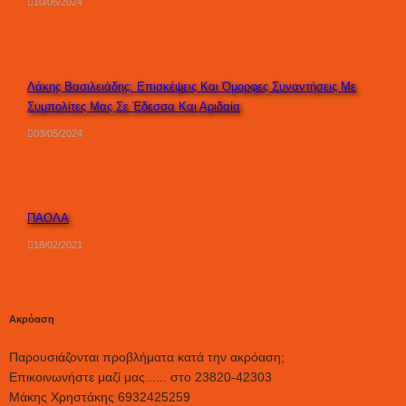
10/05/2024
Λάκης Βασιλειάδης: Επισκέψεις Και Όμορφες Συναντήσεις Με
Συμπολίτες Μας Σε Έδεσσα Και Αριδαία
03/05/2024
ΠΑΟΛΑ
18/02/2021
Ακρόαση
Παρουσιάζονται προβλήματα κατά την ακρόαση;
Επικοινωνήστε μαζί μας...... στο 23820-42303
Μάκης Χρηστάκης 6932425259