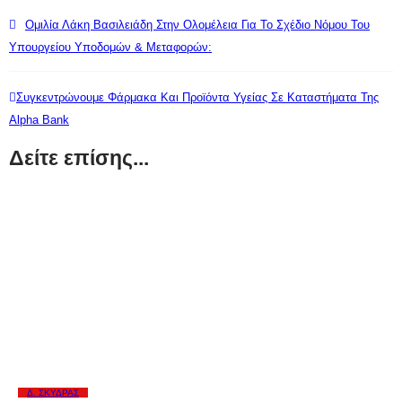
Ομιλία Λάκη Βασιλειάδη Στην Ολομέλεια Για Το Σχέδιο Νόμου Του
Υπουργείου Υποδομών & Μεταφορών:
Συγκεντρώνουμε Φάρμακα Και Προϊόντα Υγείας Σε Καταστήματα Της
Alpha Bank
Δείτε επίσης...
Δ. ΣΚΎΔΡΑΣ