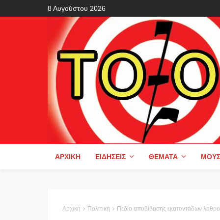
8 Αυγούστου 2026
ΑΡΧΙΚΉ
ΕΙΔΉΣΕΙΣ
ΘΈΜΑΤΑ
ΜΟΥΣ
Αρχική
Πολιτική
Πεδίο αποβίβασης εκατοντάδων λαθρο