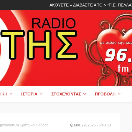
ΑΚΟΥΣΤΕ – ΔΙΑΒΑΣΤΕ ΑΠΟ > *Π.Ε. ΠΕΛ
ΙΚΉ
ΙΣΤΟΡΊΑ
ΣΤΟΧΕΎΟΝΤΑΣ
ΠΡΟΒΟΛΉ
μεταναστών Κρήτη και Γαύδος
Μάι. 29, 2026 - 6:48 μμ