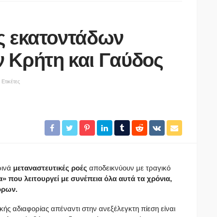
ς εκατοντάδων
 Κρήτη και Γαύδος
Ετικέτες
ΑΓΡΟΤΙΚΆ
Θανάσης Καββαδάς:
Θωρακίζεται όλη η χώρα
 στο
απέναντι στις επιζωοτίες 12,5
εκατ. ευρώ επί πλέον στις 13
ρούστηκε
Περιφέρειες για μέτρα
βιοασφάλειας
ρινά
μεταναστευτικές ροές
αποδεικνύουν με τραγικό
» που λειτουργεί με συνέπεια όλα αυτά τα χρόνια,
08/08/2026
όρων.
ής αδιαφορίας απέναντι στην ανεξέλεγκτη πίεση είναι