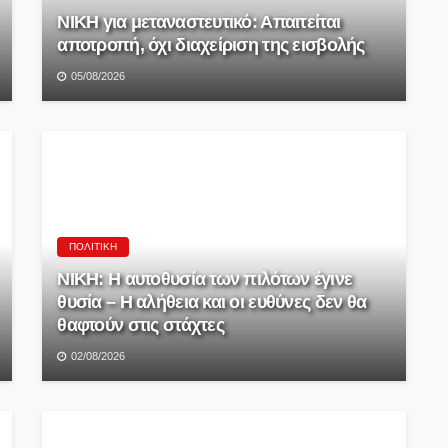
ΝΙΚΗ για μεταναστευτικό: Απαιτείται
αποτροπή, όχι διαχείριση της εισβολής
05/08/2026
ΠΟΛΙΤΙΚΉ
ΝΙΚΗ: Η αυτοθυσία των πιλότων έγινε
θυσία – Η αλήθεια και οι ευθύνες δεν θα
θαφτούν στις στάχτες
02/08/2026