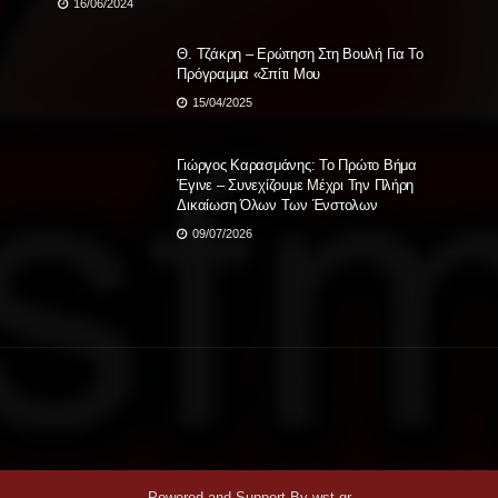
16/06/2024
Θ. Τζάκρη – Ερώτηση Στη Βουλή Για Το
Πρόγραμμα «Σπίτι Μου
15/04/2025
Γιώργος Καρασμάνης: Το Πρώτο Βήμα
Έγινε – Συνεχίζουμε Μέχρι Την Πλήρη
Δικαίωση Όλων Των Ένστολων
09/07/2026
Powered and Support By
wst.gr