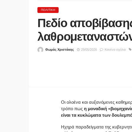
ΠΟΛΙΤΙΚΉ
Πεδίο αποβίβαση
λαθρομεταναστών
Θωμάς Χριστάκης
29/05/2026
Κανένα σχόλιο
ΑΣΤΥΝΟΜΊΑ
Νεκροί μητέρα και γιος
τροχαίο έξω από την
Παλαιοκώμη – ΙΧ συγκ
με φορτηγό
Οι ολοένα και αυξανόμενες καθημε
τρόπο πως
η μοναδική «βιομηχανία
07/08/2026
είναι τα κυκλώματα των δουλεμπ
Ηχηρά παραδείγματα της κυβερνητικ