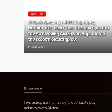
ΠΟΛΙΤΙΚΉ
Ο Πρόεδρος της ΝΙΚΗΣ Δημήτρης
Νατσιός στις ουρές των πολιτών έξω από
την Αστυνομική Διεύθυνση Λάρισας για
την έκδοση διαβατηρίου:
02/08/2026
Επικοινωνία
Γίνε ρεπόρτερ της περιοχής σου Στείλε μας
κείμενο,φώτο,βίντεο