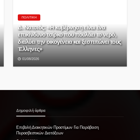
ΠΟΛΙΤΙΚΉ
Δ. Νατσιός: «Η κυβέρνηση είναι ένα
επικίνδυνο τσίρκο που πουλάει το νερό,
διαλύει την οικογένεια και ξεσπιτώνει τους
Έλληνες»
01/08/2026
Δημοφιλή άρθρα
Επιβολή Διοικητικών Προστίμων Για Παράβαση
Πυροσβεστικών Διατάξεων