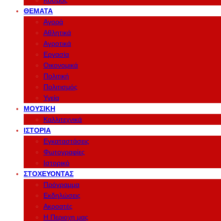
Κόσμος
ΘΈΜΑΤΑ
Αγορά
Αθλητικά
Αγροτικά
Εργασία
Οικονομικά
Πολιτική
Πολιτισμός
Υγεία
ΜΟΥΣΙΚΉ
Καλλιτεχνικά
ΙΣΤΟΡΊΑ
Εγκαταστάσεις
Φωτογραφίες
Ιστορικό
ΣΤΟΧΕΎΟΝΤΑΣ
Πρόγραμμα
Εκδηλώσεις
Ακροατές
Η Περιοχη μας