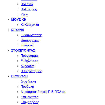
Πολιτική
Πολιτισμός
Υγεία
ΜΟΥΣΙΚΉ
Καλλιτεχνικά
ΙΣΤΟΡΊΑ
Εγκαταστάσεις
Φωτογραφίες
Ιστορικό
ΣΤΟΧΕΎΟΝΤΑΣ
Πρόγραμμα
Εκδηλώσεις
Ακροατές
Η Περιοχη μας
ΠΡΟΒΟΛΉ
Διαφήμιση
Προβολή
Ακροαματικότητες Π.Ε.Πέλλας
Επικοινωνία
Επιχειρήσεις