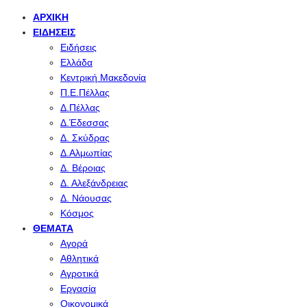
ΑΡΧΙΚΉ
ΕΙΔΉΣΕΙΣ
Ειδήσεις
Ελλάδα
Κεντρική Μακεδονία
Π.Ε.Πέλλας
Δ.Πέλλας
Δ.Έδεσσας
Δ. Σκύδρας
Δ.Αλμωπίας
Δ. Βέροιας
Δ. Αλεξάνδρειας
Δ. Νάουσας
Κόσμος
ΘΈΜΑΤΑ
Αγορά
Αθλητικά
Αγροτικά
Εργασία
Οικονομικά