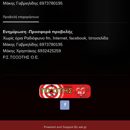
Μάκης Γαβριηλίδης 6973780195
Προβολή επιχειρήσεων
Ενημέρωση -Προσφορά προβολής
Xωρίς όρια Ραδιόφωνο fm, Internet, facebook, Ιστοσελίδα
Μάκης Γαβριηλίδης 6973780195
Μάκης Χρηστάκης 6932425259
Ρ.Σ.ΤΟΞΟΤΗΣ Ο.Ε.
Powered and Support By
wst.gr