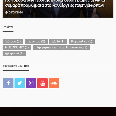
Θρίλερ με τον θάνατο 68χρονου στις Σέρρες- Συνεχίζονται οι
έρευνες της Αστυνομίας – Κανείς ύποπτος έως τώρα
06/08/2026
Ετικέτες
Έδεσσα
(1)
Γιαννιτσά
(2)
ΕΣΠΑ
(1)
Κεφαλαλγία
(1)
ΝΟΣΟΚΟΜΙΟ
(1)
Περιφέρεια Κεντρικής Μακεδονίας
(1)
ημικρανία
(1)
Συνδεθείτε μαζί μας