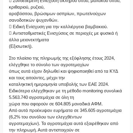
 Συνδεδεμένη Ενίσχυση σκληρού σίτου, μαλακού σίτου,
κριθαριού, ρυζιού,
αραβόσιτου, βρώσιμων οσπρίων, πρωτεϊνούχων
σανοδοτικών ψυχανθών.
 Ειδική Ενίσχυση για την καλλιέργεια βαμβακιού.
 Αντισταθμιστικές Ενισχύσεις σε περιοχές με φυσικά ή
άλλα μειονεκτήματα
(Εξισωτική).
Στο πλαίσιο της πληρωμής της εξόφλησης έτους 2024,
ελέγχθηκε το σύνολο των αγροτεμαχίων
όπως αυτά είχαν δηλωθεί και ψηφιοποιηθεί από τα ΚΥΔ
και τους αιτούντες, μέχρι την
καταληκτική ημερομηνία υποβολής των ΕΑΕ 2024.
Ειδικότερα ελέγχθηκαν με τη μέθοδο monitoring συνολικά
5.563.740 αγροτεμάχια σε όλη τη
χώρα που αφορούν σε 604.805 μοναδικά ΑΦΜ.
Από αυτά προέκυψαν ευρήματα σε 345.605 αγροτεμάχια
(6,2% του συνόλου των ελεγχθέντων
αγροτεμαχίων). Τα αγροτεμάχια αυτά εξαιρέθηκαν από
την πληρωμή. Αυτά αντιστοιχούν σε