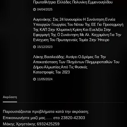
Πρωταθλήτρια Ελλάδας Πολυνίκη Εμμανουηλίδου
04/04/2025
Αυγενάκης: Στις 24 Ιανουαρίου Η Συνάντηση Εννέα
Υπουργών Γεωργίας Του Νότου Της ΕΕ Για Προσαρμογή
Της ΚΑΠ Στην Κλιματική Κρίση Και Ευελιξία Στην
Εφαρμογή Της Ö Συνάντηση Με Αλ. Καχριμάνη Για Την
Ενίσχυση Του Πρωτογενούς Τομέα Στην Ήπειρο
15/12/2023
Λάκης Βασιλειάδης: Ανοίγει Ο Δρόμος Για Την
Αποκατάσταση Των Πληγέντων Πλημμυροπαθών Του
Δήμου Αλμωπίας Από Τις Φυσικές
Καταστροφές Του 2023
11/05/2024
Ακρόαση
Παρουσιάζονται προβλήματα κατά την ακρόαση;
Επικοινωνήστε μαζί μας...... στο 23820-42303
Μάκης Χρηστάκης 6932425259