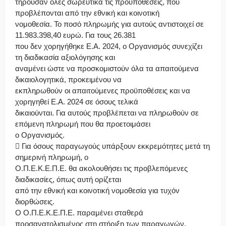
τηρούσαν όλες σωρευτικά τις προϋποθέσεις, που
προβλέπονται από την εθνική και κοινοτική
νομοθεσία. Το ποσό πληρωμής για αυτούς αντιστοιχεί σε
11.983.398,40 ευρώ. Για τους 26.381
που δεν χορηγήθηκε Ε.Α. 2024, ο Οργανισμός συνεχίζει
τη διαδικασία αξιολόγησης και
αναμένει ώστε να προσκομιστούν όλα τα απαιτούμενα
δικαιολογητικά, προκειμένου να
εκπληρωθούν οι απαιτούμενες προϋποθέσεις και να
χορηγηθεί Ε.Α. 2024 σε όσους τελικά
δικαιούνται. Για αυτούς προβλέπεται να πληρωθούν σε
επόμενη πληρωμή που θα προετοιμάσει
ο Οργανισμός.
 Για όσους παραγωγούς υπάρξουν εκκρεμότητες μετά τη
σημερινή πληρωμή, ο
Ο.Π.Ε.Κ.Ε.Π.Ε. θα ακολουθήσει τις προβλεπόμενες
διαδικασίες, όπως αυτή ορίζεται
από την εθνική και κοινοτική νομοθεσία για τυχόν
διορθώσεις.
Ο Ο.Π.Ε.Κ.Ε.Π.Ε. παραμένει σταθερά
προσανατολισμένος στη στήριξη των παραγωγών,