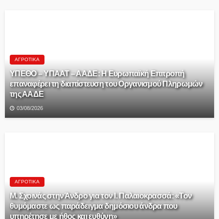
ΑΓΡΟΤΙΚΆ
ΥΠΕΘΟ – ΥΠΑΑΤ – ΑΑΔΕ: H Ευρωπαϊκή Επιτροπή
επαναφέρει τη διαπίστευση του Οργανισμού Πληρωμών
της ΑΑΔΕ
03/08/2026
ΑΓΡΟΤΙΚΆ
Μ. Σχοινάς στην Άνδρο για τον Ι. Παλαιοκρασσά: «Τον
θυμόμαστε ως παράδειγμα δημόσιου άνδρα που
υπηρέτησε με ήθος και ευθύνη»