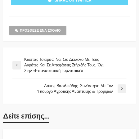
SHARE ON TWITTER
ΠΡΌΣΘΕΣΕ ΈΝΑ ΣΧΌΛΙΟ
Κώστας Τσιάρας: Ναι Στο Διάλογο Με Τους
Αγρότες Και Σε Αποφάσεις Στήριξής Τους, Όχι
Στην «επαναστατική Γυμναστική»
Λάκης Βασιλειάδης: Συνάντηση Με Τον
Υπουργό Αγροτικής Ανάπτυξης & Τροφίμων
Δείτε επίσης...