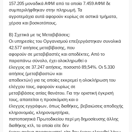
157.205 μοναδικά ΑΦΜ από τα οποία 7.459 ΑΦΜ δε
συμπεριλήφθηκαν στην πληρωμή. Τα
αγροτεμάχια αυτά αφορούν κυρίως σε αστικά τμήματα,
χέρσα και βοσκοτόπους.
B) Σχετικά με τις Μεταβιβάσεις:
Οι υπηρεσίες του Οργανισμού επεξεργάστηκαν συνολικά
42.577 αιτήσεις μεταβίβασης, που
αφορούν σε μεταβιβαστές και αποδέκτες. Από το
παραπάνω σύνολο, έχει ολοκληρωθεί ο
έλεγχος σε 37.247 αιτήσεις, ποσοστό 89,54%. Οι 5.330
αιτήσεις (μεταβιβαστών και
αποδεκτών) για τις οποίες εκκρεμεί η ολοκλήρωση του
ελέγχου τους, αφορούν κυρίως σε
μεταβιβάσεις αιτίας θανάτου. Για την οριστική έγκρισή
τους, απαιτείται η προσκόμιση και ο
έλεγχος εγγράφων, όπως διαθήκες, βεβαιώσεις αποδοχής
κληρονομιάς, κληρονομητήρια,
πιστοποιητικά Πρωτοδικείου περί μη δημοσίευσης άλλης
διαθήκης κτλ, τα οποία είτε δεν
έχουν ακόμα προσκομιστεί, είτε δεν έχουν ελεγχθεί λόγω