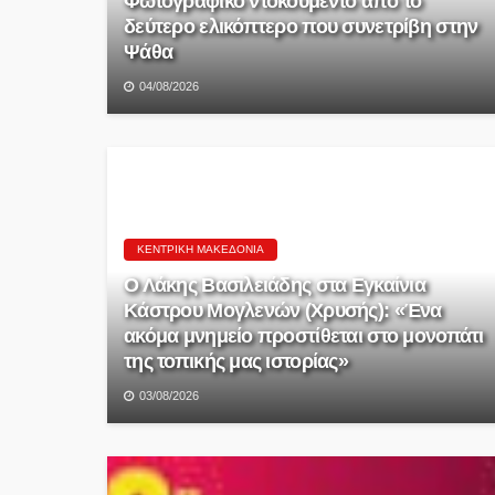
Φωτογραφικό ντοκουμέντο από το
δεύτερο ελικόπτερο που συνετρίβη στην
Ψάθα
04/08/2026
ΚΕΝΤΡΙΚΉ ΜΑΚΕΔΟΝΊΑ
Ο Λάκης Βασιλειάδης στα Εγκαίνια
Κάστρου Μογλενών (Χρυσής): «Ένα
ακόμα μνημείο προστίθεται στο μονοπάτι
της τοπικής μας ιστορίας»
03/08/2026