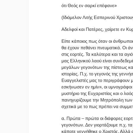
ότι Θεός εν σαρκί επέφανε»
(Ιδιόμελον Λιτής Εσπερινού Χριστο
Αδελφοί και Πατέρες, χαίρετε εν Κυ
Είπε κάποιος πως όταν οι άνθρωποι
θα έχουν πεθάνει πνευματικά. Οι άν
στις εορτές. Τα καλύτερα και τα αγ
μας Ελληνικού λαού είναι συνδεδεμέν
μεγάλων γεγονότων της πίστεως και
ιστορίας. Π.χ. το γεγονός της γενν
Ευαγγελιστές μας το περιγράφουν με
εσκήνωσεν εν ημίν», οι υμνογράφοι
μυστήριο της Ευχαριστίας και ο λαός
πανηγυρίζουμε την Μητρόπολη των 
σχετικά με το πως πρέπει να συμμετ
α. Πρώτα – πρώτα οι διάφορες εορ
γεγονότων. Δεν γιορτάζουμε π.χ. τ
κάποτε γεννήθηκε ο Χριστός. Αλλά ο