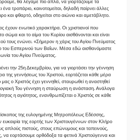
ορούμε, θα λέγαμε πιο απλά, να γιορτάζουμε τα
 ένα τροπάριο, καινοτομείται, δηλαδή παίρνει άλλες
ρο και φθαρτό, οδηγείται στο αιώνιο και αμετάβλητο.
μας έχουν ενωτικό χαρακτήρα. Οι χριστιανοί που
ο σώμα και το αίμα του Κυρίου αισθάνονται και είναι
εού τους ενώνει. «Σήμερον η χάρις του Αγίου Πνεύματος
ιο του Εσπερινού των Βαΐων. Μέσα εδώ αισθανόμαστε
ινωνία του Αγίου Πνεύματος.
ένει την 25η Δεκεμβρίου, για να γιορτάσει την γέννηση
έρα της γεννήσεως του Χριστού, εορτάζεται κάθε μέρα
μας ο Χριστός έχει γεννηθεί, σταυρωθεί η αναστηθεί
ογιακή Του γέννηση η σταύρωση η ανάσταση. Ανάλογα
τητος η αγιότητος, ενανθρωπίζεται ο Χριστός σε κάθε
πίσκοπος της ευλογημένης Μητροπόλεως Εδέσσης,
ν ευκαιρία της εορτής των Χριστουγέννων στον Κλήρο
ους απλούς πιστούς, στους επώνυμους και ταπεινούς,
ς, να εορτάσουμε ορθόδοξα τα φετινά Χριστούγεννα και