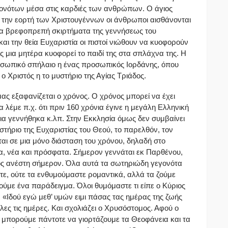
γονότων μέσα στις καρδιές των ανθρώπων. Ο άγιος
 την εορτή των Χριστουγέννων οι άνθρωποι αισθάνονται
τα βρεφοπρεπή σκιρτήματα της γεννήσεως του
αι την θεία Ευχαριστία οι πιστοί νιώθουν να κυοφορούν
 μια μητέρα κυοφορεί το παιδί της στα σπλάχνα της. Η
οσωπικό σπήλαιο η ένας προσωπικός Ιορδάνης, όπου
ο Χριστός η το μυστήριο της Αγίας Τριάδος.
μας εξαφανίζεται ο χρόνος. Ο χρόνος μπορεί να έχει
λέμε π.χ. ότι πριν 160 χρόνια έγινε η μεγάλη Ελληνική
α γεννήθηκα κ.λπ. Στην Εκκλησία όμως δεν συμβαίνει
στήριο της Ευχαριστίας του Θεού, το παρελθόν, τον
ι σε μια μόνο διάσταση του χρόνου, δηλαδή στο
α, νέα και πρόσφατα. Σήμερον γεννάται εκ Παρθένου,
τός ανέστη σήμερον. Όλα αυτά τα σωτηριώδη γεγονότα
τε, ούτε τα ενθυμούμαστε ρομαντικά, αλλά τα ζούμε
με ένα παράδειγμα. Όλοι θυμόμαστε τι είπε ο Κύριος
«Ιδού εγώ μεθ’ υμών ειμι πάσας τας ημέρας της ζωής
λες τις ημέρες. Και σχολιάζει ο Χρυσόστομος. Αφού ο
α μπορούμε πάντοτε να γιορτάζουμε τα Θεοφάνεια και τα