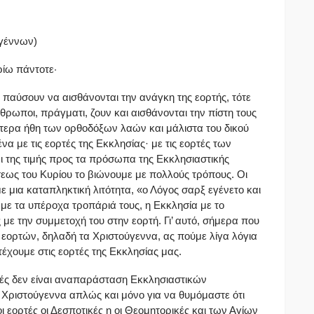
υγέννων)
ρίω πάντοτε·
 παύσουν να αισθάνονται την ανάγκη της εορτής, τότε
θρωποι, πράγματι, ζουν και αισθάνονται την πίστη τους
ιότερα ήθη των ορθοδόξων λαών και μάλιστα του δικού
α με τις εορτές της Εκκλησίας· με τις εορτές των
 της τιμής προς τα πρόσωπα της Εκκλησιαστικής
ήσεως του Κυρίου το βιώνουμε με πολλούς τρόπους. Οι
 μια καταπληκτική λιτότητα, «ο Λόγος σαρξ εγένετο και
 με τα υπέροχα τροπάριά τους, η Εκκλησία με το
 με την συμμετοχή του στην εορτή. Γι’ αυτό, σήμερα που
εορτών, δηλαδή τα Χριστούγεννα, ας πούμε λίγα λόγια
έχουμε στις εορτές της Εκκλησίας μας.
τές δεν είναι αναπαράσταση Εκκλησιαστικών
α Χριστούγεννα απλώς και μόνο για να θυμόμαστε ότι
ι εορτές οι Δεσποτικές η οι Θεομητορικές και των Αγίων