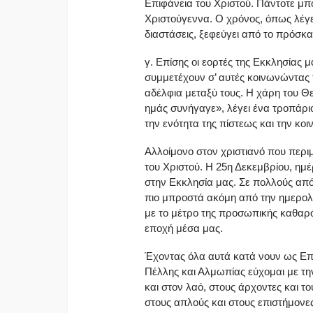
Επιφάνεια του Χριστού. Πάντοτε μπ
Χριστούγεννα. Ο χρόνος, όπως λέγει
διαστάσεις, ξεφεύγει από το πρόσκαι
γ. Επίσης οι εορτές της Εκκλησίας 
συμμετέχουν σ’ αυτές κοινωνώντας τ
αδέλφια μεταξύ τους. Η χάρη του Θ
ημάς συνήγαγε», λέγει ένα τροπάρ
την ενότητα της πίστεως και την κο
Αλλοίμονο στον χριστιανό που περιμ
του Χριστού. Η 25η Δεκεμβρίου, ημ
στην Εκκλησία μας. Σε πολλούς από 
πιο μπροστά ακόμη από την ημερολ
με το μέτρο της προσωπικής καθαρό
εποχή μέσα μας.
Έχοντας όλα αυτά κατά νουν ως Ε
Πέλλης και Αλμωπίας εύχομαι με τη
και στον λαό, στους άρχοντες και τ
στους απλούς και στους επιστήμονε