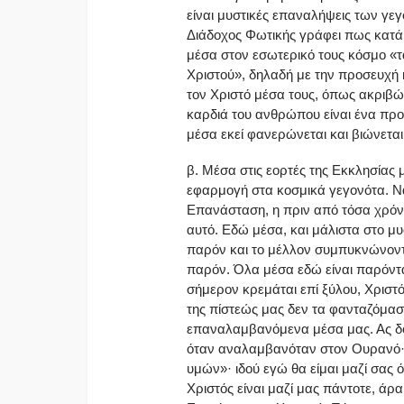
είναι μυστικές επαναλήψεις των γε
Διάδοχος Φωτικής γράφει πως κατά
μέσα στον εσωτερικό τους κόσμο «
Χριστού», δηλαδή με την προσευχή κ
τον Χριστό μέσα τους, όπως ακριβώς
καρδιά του ανθρώπου είναι ένα πρ
μέσα εκεί φανερώνεται και βιώνεται 
β. Μέσα στις εορτές της Εκκλησίας 
εφαρμογή στα κοσμικά γεγονότα. Να 
Επανάσταση, η πριν από τόσα χρόνι
αυτό. Εδώ μέσα, και μάλιστα στο μυ
παρόν και το μέλλον συμπυκνώνοντα
παρόν. Όλα μέσα εδώ είναι παρόντ
σήμερον κρεμάται επί ξύλου, Χρισ
της πίστεώς μας δεν τα φανταζόμασ
επαναλαμβανόμενα μέσα μας. Ας δού
όταν αναλαμβανόταν στον Ουρανό· 
υμών»· ιδού εγώ θα είμαι μαζί σας ό
Χριστός είναι μαζί μας πάντοτε, άρ