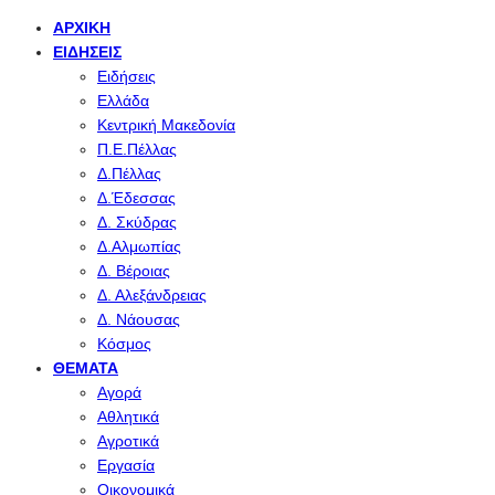
ΑΡΧΙΚΉ
ΕΙΔΉΣΕΙΣ
Ειδήσεις
Ελλάδα
Κεντρική Μακεδονία
Π.Ε.Πέλλας
Δ.Πέλλας
Δ.Έδεσσας
Δ. Σκύδρας
Δ.Αλμωπίας
Δ. Βέροιας
Δ. Αλεξάνδρειας
Δ. Νάουσας
Κόσμος
ΘΈΜΑΤΑ
Αγορά
Αθλητικά
Αγροτικά
Εργασία
Οικονομικά