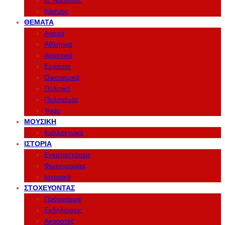
Δ. Νάουσας
Κόσμος
ΘΈΜΑΤΑ
Αγορά
Αθλητικά
Αγροτικά
Εργασία
Οικονομικά
Πολιτική
Πολιτισμός
Υγεία
ΜΟΥΣΙΚΉ
Καλλιτεχνικά
ΙΣΤΟΡΊΑ
Εγκαταστάσεις
Φωτογραφίες
Ιστορικό
ΣΤΟΧΕΎΟΝΤΑΣ
Πρόγραμμα
Εκδηλώσεις
Ακροατές