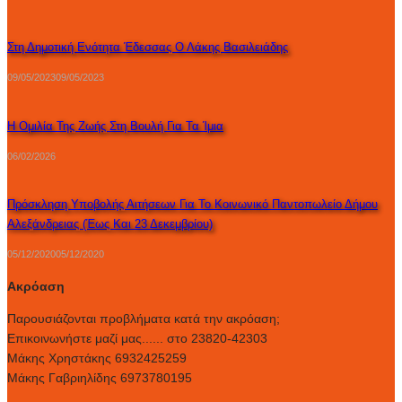
Στη Δημοτική Ενότητα Έδεσσας Ο Λάκης Βασιλειάδης
09/05/2023
09/05/2023
Η Ομιλία Της Ζωής Στη Βουλή Για Τα Ίμια
06/02/2026
Πρόσκληση Υποβολής Αιτήσεων Για Το Κοινωνικό Παντοπωλείο Δήμου
Αλεξάνδρειας (έως Και 23 Δεκεμβρίου)
05/12/2020
05/12/2020
Ακρόαση
Παρουσιάζονται προβλήματα κατά την ακρόαση;
Επικοινωνήστε μαζί μας...... στο 23820-42303
Μάκης Χρηστάκης 6932425259
Μάκης Γαβριηλίδης 6973780195