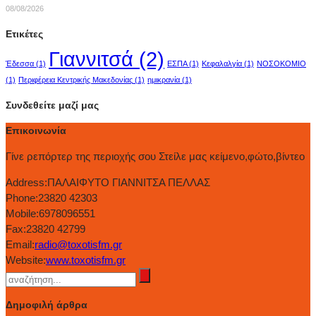
08/08/2026
Ετικέτες
Γιαννιτσά
(2)
Έδεσσα
(1)
ΕΣΠΑ
(1)
Κεφαλαλγία
(1)
ΝΟΣΟΚΟΜΙΟ
(1)
Περιφέρεια Κεντρικής Μακεδονίας
(1)
ημικρανία
(1)
Συνδεθείτε μαζί μας
Επικοινωνία
Γίνε ρεπόρτερ της περιοχής σου Στείλε μας κείμενο,φώτο,βίντεο
Address:
ΠΑΛΑΙΦΥΤΟ ΓΙΑΝΝΙΤΣΑ ΠΕΛΛΑΣ
Phone:
23820 42303
Mobile:
6978096551
Fax:
23820 42799
Email:
radio@toxotisfm.gr
Website:
www.toxotisfm.gr
Δημοφιλή άρθρα