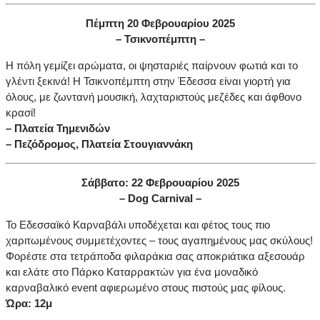
Πέμπτη 20 Φεβρουαρίου 2025
– Τσικνοπέμπτη –
Η πόλη γεμίζει αρώματα, οι ψησταριές παίρνουν φωτιά και το
γλέντι ξεκινά! Η Τσικνοπέμπτη στην Έδεσσα είναι γιορτή για
όλους, με ζωντανή
μουσική, λαχταριστούς μεζέδες και άφθονο
κρασί!
– Πλατεία Τημενιδών
– Πεζόδρομος, Πλατεία Στουγιαννάκη
Σάββατο: 22 Φεβρουαρίου 2025
–
Dog
Carnival
–
Το Εδεσσαϊκό Καρναβάλι υποδέχεται και φέτος τους πιο
χαριτωμένους συμμετέχοντες – τους αγαπημένους μας σκύλους!
Φορέστε στα τετράποδα φιλαράκια σας αποκριάτικα αξεσουάρ
και ελάτε στο Πάρκο Καταρρακτών για ένα μοναδικό
καρναβαλικό event αφιερωμένο στους πιστούς μας φίλους.
Ώρα: 12μ