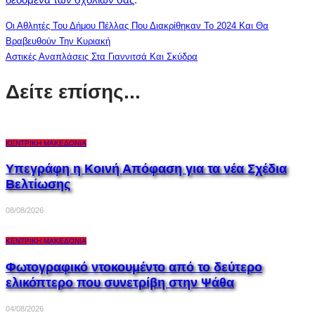
Οι Αθλητές Του Δήμου Πέλλας Που Διακρίθηκαν Το 2024 Και Θα
Βραβευθούν Την Κυριακή
Αστικές Αναπλάσεις Στα Γιαννιτσά Και Σκύδρα
Δείτε επίσης...
ΚΕΝΤΡΙΚΉ ΜΑΚΕΔΟΝΊΑ
Υπεγράφη η Κοινή Απόφαση για τα νέα Σχέδια
Βελτίωσης
08/08/2026
ΚΕΝΤΡΙΚΉ ΜΑΚΕΔΟΝΊΑ
Φωτογραφικό ντοκουμέντο από το δεύτερο
ελικόπτερο που συνετρίβη στην Ψάθα
04/08/2026