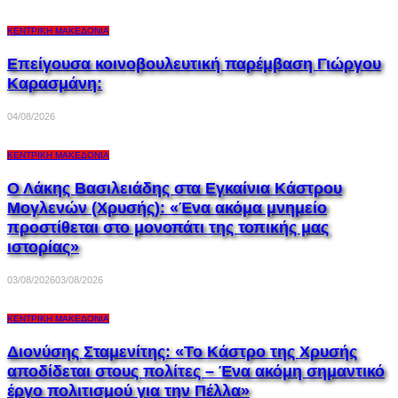
ΚΕΝΤΡΙΚΉ ΜΑΚΕΔΟΝΊΑ
Επείγουσα κοινοβουλευτική παρέμβαση Γιώργου
Καρασμάνη:
04/08/2026
ΚΕΝΤΡΙΚΉ ΜΑΚΕΔΟΝΊΑ
Ο Λάκης Βασιλειάδης στα Εγκαίνια Κάστρου
Μογλενών (Χρυσής): «Ένα ακόμα μνημείο
προστίθεται στο μονοπάτι της τοπικής μας
ιστορίας»
03/08/2026
03/08/2026
ΚΕΝΤΡΙΚΉ ΜΑΚΕΔΟΝΊΑ
Διονύσης Σταμενίτης: «Το Κάστρο της Χρυσής
αποδίδεται στους πολίτες – Ένα ακόμη σημαντικό
έργο πολιτισμού για την Πέλλα»