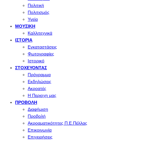
Πολιτική
Πολιτισμός
Υγεία
ΜΟΥΣΙΚΉ
Καλλιτεχνικά
ΙΣΤΟΡΊΑ
Εγκαταστάσεις
Φωτογραφίες
Ιστορικό
ΣΤΟΧΕΎΟΝΤΑΣ
Πρόγραμμα
Εκδηλώσεις
Ακροατές
Η Περιοχη μας
ΠΡΟΒΟΛΉ
Διαφήμιση
Προβολή
Ακροαματικότητες Π.Ε.Πέλλας
Επικοινωνία
Επιχειρήσεις