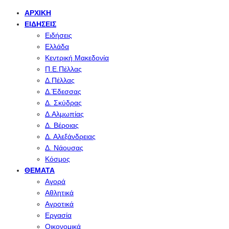
ΑΡΧΙΚΉ
ΕΙΔΉΣΕΙΣ
Ειδήσεις
Ελλάδα
Κεντρική Μακεδονία
Π.Ε.Πέλλας
Δ.Πέλλας
Δ.Έδεσσας
Δ. Σκύδρας
Δ.Αλμωπίας
Δ. Βέροιας
Δ. Αλεξάνδρειας
Δ. Νάουσας
Κόσμος
ΘΈΜΑΤΑ
Αγορά
Αθλητικά
Αγροτικά
Εργασία
Οικονομικά