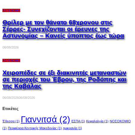
ΑΣΤΥΝΟΜΊΑ
Θρίλερ με τον θάνατο 68χρονου στις
Σέρρες- Συνεχίζονται οι έρευνες της
Αστυνομίας – Κανείς ύποπτος έως τώρα
06/08/2026
ΑΣΤΥΝΟΜΊΑ
Χειροπέδες σε έξι διακινητές μεταναστών
σε περιοχές του Έβρου, της Ροδόπης και
της Καβάλας
06/08/2026
06/08/2026
Ετικέτες
Γιαννιτσά
(2)
Έδεσσα
(1)
ΕΣΠΑ
(1)
Κεφαλαλγία
(1)
ΝΟΣΟΚΟΜΙΟ
(1)
Περιφέρεια Κεντρικής Μακεδονίας
(1)
ημικρανία
(1)