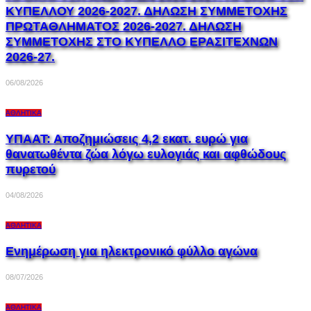
ΚΥΠΕΛΛΟΥ 2026-2027. ΔΗΛΩΣΗ ΣΥΜΜΕΤΟΧΗΣ
ΠΡΩΤΑΘΛΗΜΑΤΟΣ 2026-2027. ΔΗΛΩΣΗ
ΣΥΜΜΕΤΟΧΗΣ ΣΤΟ ΚΥΠΕΛΛΟ ΕΡΑΣΙΤΕΧΝΩΝ
2026-27.
06/08/2026
ΑΘΛΗΤΙΚΆ
ΥΠΑΑΤ: Αποζημιώσεις 4,2 εκατ. ευρώ για
θανατωθέντα ζώα λόγω ευλογιάς και αφθώδους
πυρετού
04/08/2026
ΑΘΛΗΤΙΚΆ
Ενημέρωση για ηλεκτρονικό φύλλο αγώνα
08/07/2026
ΑΘΛΗΤΙΚΆ