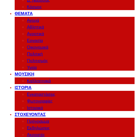
Δ. Νάουσας
Κόσμος
ΘΈΜΑΤΑ
Αγορά
Αθλητικά
Αγροτικά
Εργασία
Οικονομικά
Πολιτική
Πολιτισμός
Υγεία
ΜΟΥΣΙΚΉ
Καλλιτεχνικά
ΙΣΤΟΡΊΑ
Εγκαταστάσεις
Φωτογραφίες
Ιστορικό
ΣΤΟΧΕΎΟΝΤΑΣ
Πρόγραμμα
Εκδηλώσεις
Ακροατές