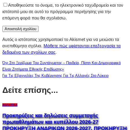
Αποθηκεύστε το όνομα, το ηλεκτρονικό ταχυδρομείο και τον
ιστότοπό μου σε αυτό το πρόγραμμα περιήγησης για την
επόμενη φορά που θα σχολιάσω.
Αυτός ο ιστότοπος χρησιμοποιεί το Akismet για να μειώσει τα
ανεπιθύμητα σχόλια.
Μάθετε πώς υφίστανται επεξεργασία τα
δεδομένα των σχολίων σας
.
Όχι Στο Ξερίζωμα Του Συντάγματος – Παιδεία, Πίστη Και Δημογραφικό
Είναι Ζητήματα Εθνικής Επιβίωσης»
Για Τις Εξαγγελίες Της Κυβέρνησης Για Τις Αλλαγές Στο Λύκειο
Δείτε επίσης...
ΑΘΛΗΤΙΚΆ
Προκηρύξεις και δηλώσεις συμμετοχής
πρωταθλημάτων και κυπέλλου 2026-27
ΠΡΟΚΗΡΥΞΗ ΑΝΔΡΙΚΩΝ 2026-2027. ΠΡΟΚΗΡΥΞΗ