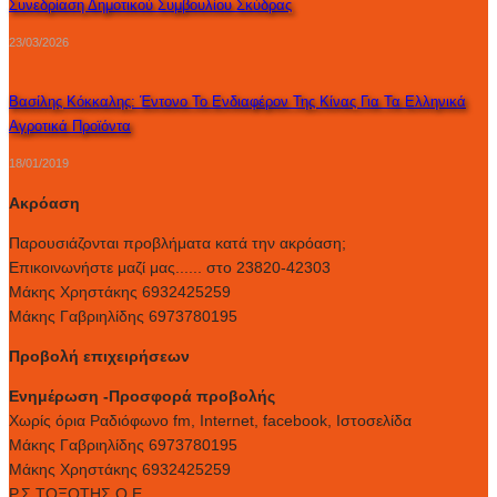
Συνεδρίαση Δημοτικού Συμβουλίου Σκύδρας
23/03/2026
Βασίλης Κόκκαλης: Έντονο Το Ενδιαφέρον Της Κίνας Για Τα Ελληνικά
Αγροτικά Προϊόντα
18/01/2019
Ακρόαση
Παρουσιάζονται προβλήματα κατά την ακρόαση;
Επικοινωνήστε μαζί μας...... στο 23820-42303
Μάκης Χρηστάκης 6932425259
Μάκης Γαβριηλίδης 6973780195
Προβολή επιχειρήσεων
Ενημέρωση -Προσφορά προβολής
Xωρίς όρια Ραδιόφωνο fm, Internet, facebook, Ιστοσελίδα
Μάκης Γαβριηλίδης 6973780195
Μάκης Χρηστάκης 6932425259
Ρ.Σ.ΤΟΞΟΤΗΣ Ο.Ε.