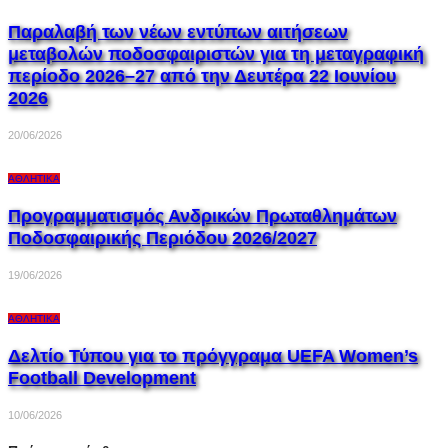
Παραλαβή των νέων εντύπων αιτήσεων
μεταβολών ποδοσφαιριστών για τη μεταγραφική
περίοδο 2026–27 από την Δευτέρα 22 Ιουνίου
2026
20/06/2026
ΑΘΛΗΤΙΚΆ
Προγραμματισμός Ανδρικών Πρωταθλημάτων
Ποδοσφαιρικής Περιόδου 2026/2027
19/06/2026
ΑΘΛΗΤΙΚΆ
Δελτίο Τύπου για το πρόγγραμα UEFA Women’s
Football Development
10/06/2026