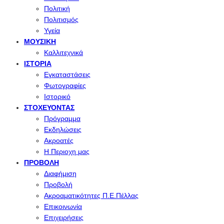
Πολιτική
Πολιτισμός
Υγεία
ΜΟΥΣΙΚΉ
Καλλιτεχνικά
ΙΣΤΟΡΊΑ
Εγκαταστάσεις
Φωτογραφίες
Ιστορικό
ΣΤΟΧΕΎΟΝΤΑΣ
Πρόγραμμα
Εκδηλώσεις
Ακροατές
Η Περιοχη μας
ΠΡΟΒΟΛΉ
Διαφήμιση
Προβολή
Ακροαματικότητες Π.Ε.Πέλλας
Επικοινωνία
Επιχειρήσεις