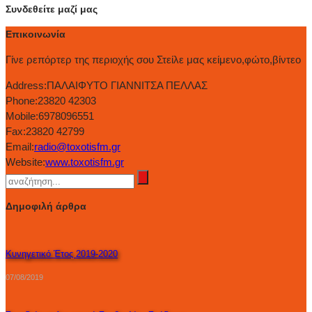
Συνδεθείτε μαζί μας
Επικοινωνία
Γίνε ρεπόρτερ της περιοχής σου Στείλε μας κείμενο,φώτο,βίντεο
Address:
ΠΑΛΑΙΦΥΤΟ ΓΙΑΝΝΙΤΣΑ ΠΕΛΛΑΣ
Phone:
23820 42303
Mobile:
6978096551
Fax:
23820 42799
Email:
radio@toxotisfm.gr
Website:
www.toxotisfm.gr
Δημοφιλή άρθρα
Κυνηγετικό Έτος 2019-2020
07/08/2019