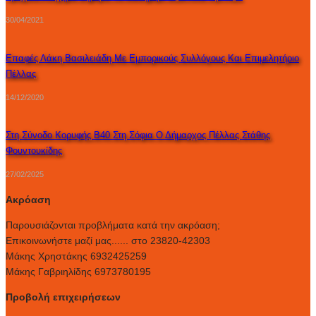
30/04/2021
Επαφές Λάκη Βασιλειάδη Με Εμπορικούς Συλλόγους Και Επιμελητήριο
Πέλλας
14/12/2020
Στη Σύνοδο Κορυφής B40 Στη Σόφια Ο Δήμαρχος Πέλλας Στάθης
Φουντουκίδης
27/02/2025
Ακρόαση
Παρουσιάζονται προβλήματα κατά την ακρόαση;
Επικοινωνήστε μαζί μας...... στο 23820-42303
Μάκης Χρηστάκης 6932425259
Μάκης Γαβριηλίδης 6973780195
Προβολή επιχειρήσεων