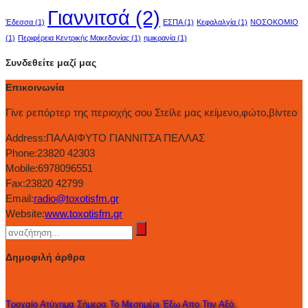
Γιαννιτσά
(2)
Έδεσσα
(1)
ΕΣΠΑ
(1)
Κεφαλαλγία
(1)
ΝΟΣΟΚΟΜΙΟ
(1)
Περιφέρεια Κεντρικής Μακεδονίας
(1)
ημικρανία
(1)
Συνδεθείτε μαζί μας
Επικοινωνία
Γίνε ρεπόρτερ της περιοχής σου Στείλε μας κείμενο,φώτο,βίντεο
Address:
ΠΑΛΑΙΦΥΤΟ ΓΙΑΝΝΙΤΣΑ ΠΕΛΛΑΣ
Phone:
23820 42303
Mobile:
6978096551
Fax:
23820 42799
Email:
radio@toxotisfm.gr
Website:
www.toxotisfm.gr
Δημοφιλή άρθρα
Τροχαίο Ατύχημα Σήμερα Το Μεσημέρι Έξω Απο Την Αξό.