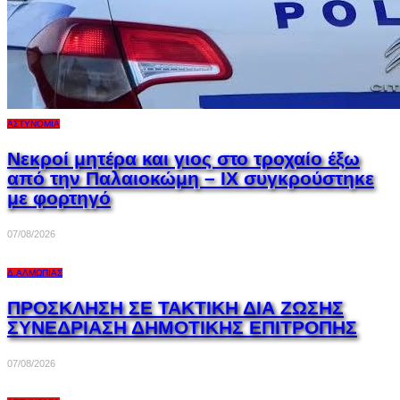
ΑΣΤΥΝΟΜΊΑ
Νεκροί μητέρα και γιος στο τροχαίο έξω
από την Παλαιοκώμη – ΙΧ συγκρούστηκε
με φορτηγό
07/08/2026
Δ.ΑΛΜΩΠΊΑΣ
ΠΡΟΣΚΛΗΣΗ ΣΕ ΤΑΚΤΙΚΗ ΔΙΑ ΖΩΣΗΣ
ΣΥΝΕΔΡΙΑΣΗ ΔΗΜΟΤΙΚΗΣ ΕΠΙΤΡΟΠΗΣ
07/08/2026