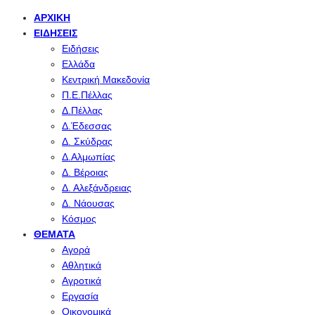
ΑΡΧΙΚΉ
ΕΙΔΉΣΕΙΣ
Ειδήσεις
Ελλάδα
Κεντρική Μακεδονία
Π.Ε.Πέλλας
Δ.Πέλλας
Δ.Έδεσσας
Δ. Σκύδρας
Δ.Αλμωπίας
Δ. Βέροιας
Δ. Αλεξάνδρειας
Δ. Νάουσας
Κόσμος
ΘΈΜΑΤΑ
Αγορά
Αθλητικά
Αγροτικά
Εργασία
Οικονομικά