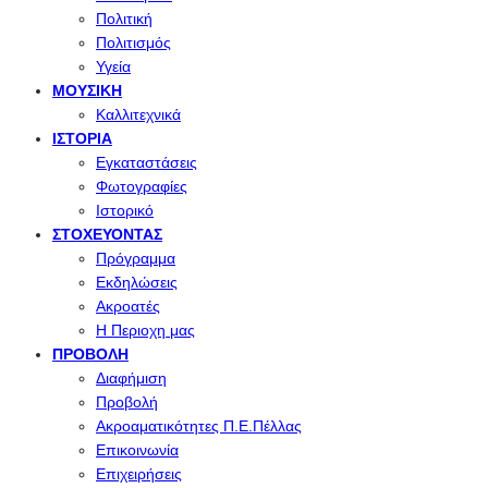
Πολιτική
Πολιτισμός
Υγεία
ΜΟΥΣΙΚΉ
Καλλιτεχνικά
ΙΣΤΟΡΊΑ
Εγκαταστάσεις
Φωτογραφίες
Ιστορικό
ΣΤΟΧΕΎΟΝΤΑΣ
Πρόγραμμα
Εκδηλώσεις
Ακροατές
Η Περιοχη μας
ΠΡΟΒΟΛΉ
Διαφήμιση
Προβολή
Ακροαματικότητες Π.Ε.Πέλλας
Επικοινωνία
Επιχειρήσεις