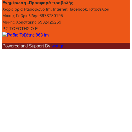
Ενημέρωση -Προσφορά προβολής
Xωρίς όρια Ραδιόφωνο fm, Internet, facebook, Ιστοσελίδα
Μάκης Γαβριηλίδης 6973780195
Μάκης Χρηστάκης 6932425259
Ρ.Σ.ΤΟΞΟΤΗΣ Ο.Ε.
Powered and Support By
wst.gr