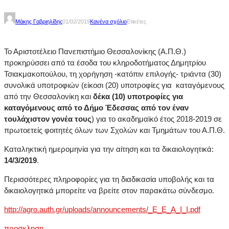
Μάκης Γαβριηλίδης
01/02/2019
Κανένα σχόλιο
Ετικέτες
Το Αριστοτέλειο Πανεπιστήμιο Θεσσαλονίκης (Α.Π.Θ.)
προκηρύσσει από τα έσοδα του κληροδοτήματος Δημητρίου
Τσιακμακοπούλου, τη χορήγηση -κατόπιν επιλογής- τριάντα (30)
συνολικά υποτροφιών (είκοσι (20) υποτροφίες για καταγόμενους
από την Θεσσαλονίκη και
δέκα (10) υποτροφίες για
καταγόμενους από το Δήμο Έδεσσας από τον έναν
τουλάχιστον γονέα τους
) για το ακαδημαϊκό έτος 2018-2019 σε
πρωτοετείς φοιτητές όλων των Σχολών και Τμημάτων του Α.Π.Θ.
Καταληκτική ημερομηνία για την αίτηση και τα δικαιολογητικά:
14/3/2019
.
Περισσότερες πληροφορίες για τη διαδικασία υποβολής και τα
δικαιολογητικά μπορείτε να βρείτε στoν παρακάτω σύνδεσμο.
http://agro.auth.gr/uploads/announcements/_E_E_A_I_I.pdf
προσκληση