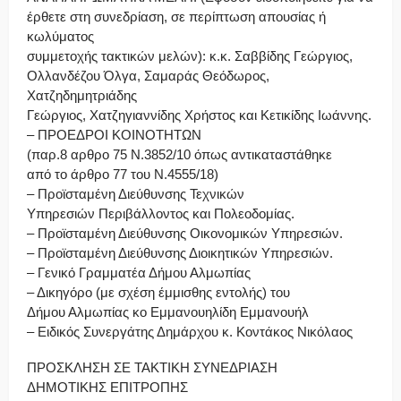
έρθετε στη συνεδρίαση, σε περίπτωση απουσίας ή
κωλύματος
συμμετοχής τακτικών μελών): κ.κ. Σαββίδης Γεώργιος,
Ολλανδέζου Όλγα, Σαμαράς Θεόδωρος,
Χατζηδημητριάδης
Γεώργιος, Χατζηγιαννίδης Χρήστος και Κετικίδης Ιωάννης.
– ΠΡΟΕΔΡΟΙ ΚΟΙΝΟΤΗΤΩΝ
(παρ.8 αρθρο 75 Ν.3852/10 όπως αντικαταστάθηκε
από το άρθρο 77 του Ν.4555/18)
– Προϊσταμένη Διεύθυνσης Τεχνικών
Υπηρεσιών Περιβάλλοντος και Πολεοδομίας.
– Προϊσταμένη Διεύθυνσης Οικονομικών Υπηρεσιών.
– Προϊσταμένη Διεύθυνσης Διοικητικών Υπηρεσιών.
– Γενικό Γραμματέα Δήμου Αλμωπίας
– Δικηγόρο (με σχέση έμμισθης εντολής) του
Δήμου Αλμωπίας κο Εμμανουηλίδη Εμμανουήλ
– Ειδικός Συνεργάτης Δημάρχου κ. Κοντάκος Νικόλαος
ΠΡΟΣΚΛΗΣΗ ΣΕ TAKTIKH ΣΥΝΕΔΡΙΑΣΗ
ΔΗΜΟΤΙΚΗΣ ΕΠΙΤΡΟΠΗΣ