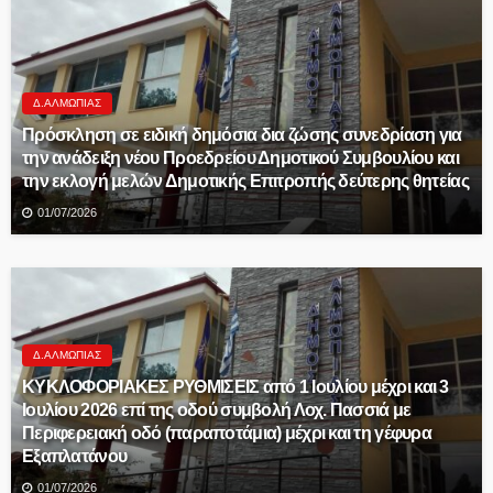
Δ.ΑΛΜΩΠΊΑΣ
Πρόσκληση σε ειδική δημόσια δια ζώσης συνεδρίαση για
την ανάδειξη νέου Προεδρείου Δημοτικού Συμβουλίου και
την εκλογή μελών Δημοτικής Επιτροπής δεύτερης θητείας
01/07/2026
Δ.ΑΛΜΩΠΊΑΣ
ΚΥΚΛΟΦΟΡΙΑΚΕΣ ΡΥΘΜΙΣΕΙΣ από 1 Ιουλίου μέχρι και 3
Ιουλίου 2026 επί της οδού συμβολή Λοχ. Πασσιά με
Περιφερειακή οδό (παραποτάμια) μέχρι και τη γέφυρα
Εξαπλατάνου
01/07/2026