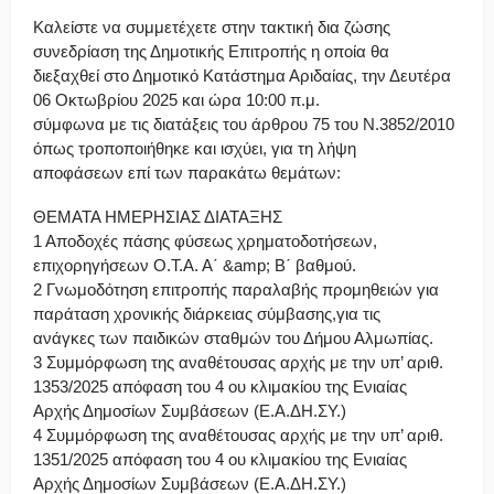
Καλείστε να συμμετέχετε στην τακτική δια ζώσης
συνεδρίαση της Δημοτικής Επιτροπής η οποία θα
διεξαχθεί στο Δημοτικό Κατάστημα Αριδαίας, την Δευτέρα
06 Οκτωβρίου 2025 και ώρα 10:00 π.μ.
σύμφωνα με τις διατάξεις του άρθρου 75 του Ν.3852/2010
όπως τροποποιήθηκε και ισχύει, για τη λήψη
αποφάσεων επί των παρακάτω θεμάτων:
ΘΕΜΑΤΑ ΗΜΕΡΗΣΙΑΣ ΔΙΑΤΑΞΗΣ
1 Αποδοχές πάσης φύσεως χρηματοδοτήσεων,
επιχορηγήσεων Ο.Τ.Α. Α΄ &amp; Β΄ βαθμού.
2 Γνωμοδότηση επιτροπής παραλαβής προμηθειών για
παράταση χρονικής διάρκειας σύμβασης,για τις
ανάγκες των παιδικών σταθμών του Δήμου Αλμωπίας.
3 Συμμόρφωση της αναθέτουσας αρχής με την υπ’ αριθ.
1353/2025 απόφαση του 4 ου κλιμακίου της Ενιαίας
Αρχής Δημοσίων Συμβάσεων (Ε.Α.ΔΗ.ΣΥ.)
4 Συμμόρφωση της αναθέτουσας αρχής με την υπ’ αριθ.
1351/2025 απόφαση του 4 ου κλιμακίου της Ενιαίας
Αρχής Δημοσίων Συμβάσεων (Ε.Α.ΔΗ.ΣΥ.)