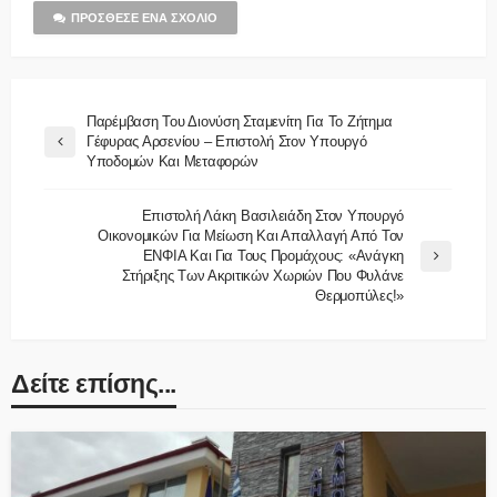
ΠΡΌΣΘΕΣΕ ΈΝΑ ΣΧΌΛΙΟ
Παρέμβαση Του Διονύση Σταμενίτη Για Το Ζήτημα
Γέφυρας Αρσενίου – Επιστολή Στον Υπουργό
Υποδομών Και Μεταφορών
Επιστολή Λάκη Βασιλειάδη Στον Υπουργό
Οικονομικών Για Μείωση Και Απαλλαγή Από Τον
ΕΝΦΙΑ Και Για Τους Προμάχους: «Ανάγκη
Στήριξης Των Ακριτικών Χωριών Που Φυλάνε
Θερμοπύλες!»
Δείτε επίσης...