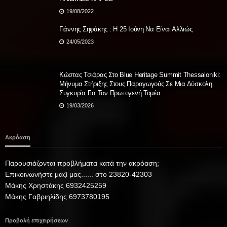
19/08/2022
Γιάννης Σηφάκης : Η 25 Ιούνη Να Είναι Αλλιώς
24/05/2023
Κώστας Τσιάρας Στο Blue Heritage Summit Thessaloniki:
Μήνυμα Στήριξης Στους Παραγωγούς Σε Μια Δύσκολη
Συγκυρία Για Τον Πρωτογενή Τομέα
19/03/2026
Ακρόαση
Παρουσιάζονται προβλήματα κατά την ακρόαση;
Επικοινωνήστε μαζί μας...... στο 23820-42303
Μάκης Χρηστάκης 6932425259
Μάκης Γαβριηλίδης 6973780195
Προβολή επιχειρήσεων