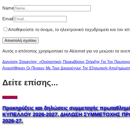
Name
Email
Αποθηκεύστε το όνομα, το ηλεκτρονικό ταχυδρομείο και τον ι
Αυτός ο ιστότοπος χρησιμοποιεί το Akismet για να μειώσει τα ανε
Διονύσης Σταμενίτης: «Ουσιαστικές Παρεμβάσεις Στήριξης Για Τον Πρωτο
Αναρτήθηκαν Οι Πίνακες Με Τους Δικαιούχους Της Εξισωτικής Αποζημίωσ
Δείτε επίσης...
ΑΘΛΗΤΙΚΆ
Προκηρύξεις και δηλώσεις συμμετοχής πρωταθλη
ΚΥΠΕΛΛΟΥ 2026-2027. ΔΗΛΩΣΗ ΣΥΜΜΕΤΟΧΗΣ Π
2026-27.