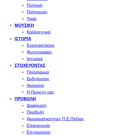
Πολιτική
Πολιτισμός
Υγεία
ΜΟΥΣΙΚΉ
Καλλιτεχνικά
ΙΣΤΟΡΊΑ
Εγκαταστάσεις
Φωτογραφίες
Ιστορικό
ΣΤΟΧΕΎΟΝΤΑΣ
Πρόγραμμα
Εκδηλώσεις
Ακροατές
Η Περιοχη μας
ΠΡΟΒΟΛΉ
Διαφήμιση
Προβολή
Ακροαματικότητες Π.Ε.Πέλλας
Επικοινωνία
Επιχειρήσεις