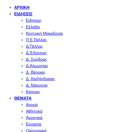
ΑΡΧΙΚΉ
ΕΙΔΉΣΕΙΣ
Ειδήσεις
Ελλάδα
Κεντρική Μακεδονία
Π.Ε.Πέλλας
Δ.Πέλλας
Δ.Έδεσσας
Δ. Σκύδρας
Δ.Αλμωπίας
Δ. Βέροιας
Δ. Αλεξάνδρειας
Δ. Νάουσας
Κόσμος
ΘΈΜΑΤΑ
Αγορά
Αθλητικά
Αγροτικά
Εργασία
Οικονομικά