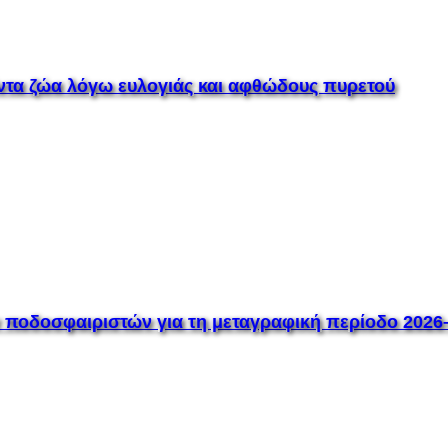
έντα ζώα λόγω ευλογιάς και αφθώδους πυρετού
οδοσφαιριστών για τη μεταγραφική περίοδο 2026–2