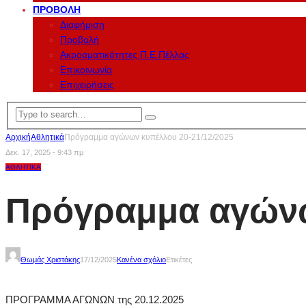
ΠΡΟΒΟΛΉ
Διαφήμιση
Προβολή
Ακροαματικότητες Π.Ε.Πέλλας
Επικοινωνία
Επιχειρήσεις
Αρχική
Αθλητικά
Πρόγραμμα αγώνων κυπέλλου 20-21/12/2025
Δεκ. 17, 2025 - 9:43 πμ
ΑΘΛΗΤΙΚΆ
Πρόγραμμα αγώνω
Θωμάς Χριστάκης
17/12/2025
Κανένα σχόλιο
Ετικέτες
ΠΡΟΓΡΑΜΜΑ ΑΓΩΝΩΝ της 20.12.2025