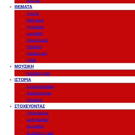
Κόσμος
ΘΈΜΑΤΑ
Αγορά
Αθλητικά
Αγροτικά
Εργασία
Οικονομικά
Πολιτική
Πολιτισμός
Υγεία
ΜΟΥΣΙΚΉ
Καλλιτεχνικά
ΙΣΤΟΡΊΑ
Εγκαταστάσεις
Φωτογραφίες
Ιστορικό
ΣΤΟΧΕΎΟΝΤΑΣ
Πρόγραμμα
Εκδηλώσεις
Ακροατές
Η Περιοχη μας