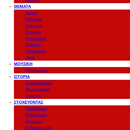
Κόσμος
ΘΈΜΑΤΑ
Αγορά
Αθλητικά
Αγροτικά
Εργασία
Οικονομικά
Πολιτική
Πολιτισμός
Υγεία
ΜΟΥΣΙΚΉ
Καλλιτεχνικά
ΙΣΤΟΡΊΑ
Εγκαταστάσεις
Φωτογραφίες
Ιστορικό
ΣΤΟΧΕΎΟΝΤΑΣ
Πρόγραμμα
Εκδηλώσεις
Ακροατές
Η Περιοχη μας