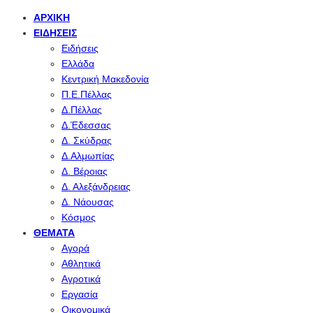
ΑΡΧΙΚΉ
ΕΙΔΉΣΕΙΣ
Ειδήσεις
Ελλάδα
Κεντρική Μακεδονία
Π.Ε.Πέλλας
Δ.Πέλλας
Δ.Έδεσσας
Δ. Σκύδρας
Δ.Αλμωπίας
Δ. Βέροιας
Δ. Αλεξάνδρειας
Δ. Νάουσας
Κόσμος
ΘΈΜΑΤΑ
Αγορά
Αθλητικά
Αγροτικά
Εργασία
Οικονομικά