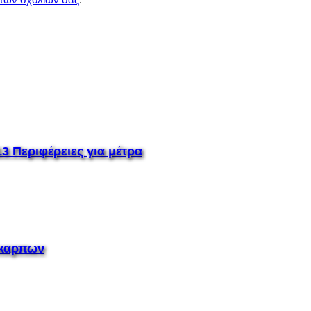
3 Περιφέρειες για μέτρα
όκαρπων