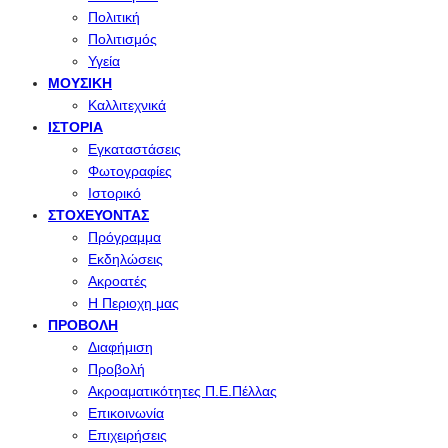
Πολιτική
Πολιτισμός
Υγεία
ΜΟΥΣΙΚΉ
Καλλιτεχνικά
ΙΣΤΟΡΊΑ
Εγκαταστάσεις
Φωτογραφίες
Ιστορικό
ΣΤΟΧΕΎΟΝΤΑΣ
Πρόγραμμα
Εκδηλώσεις
Ακροατές
Η Περιοχη μας
ΠΡΟΒΟΛΉ
Διαφήμιση
Προβολή
Ακροαματικότητες Π.Ε.Πέλλας
Επικοινωνία
Επιχειρήσεις