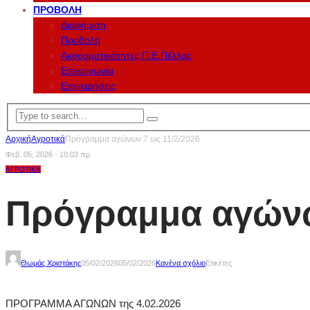
ΠΡΟΒΟΛΉ
Διαφήμιση
Προβολή
Ακροαματικότητες Π.Ε.Πέλλας
Επικοινωνία
Επιχειρήσεις
Αρχική
Αγροτικά
Πρόγραμμα αγώνων 7 ως 11/2/2026
Φεβ. 05, 2026 - 10:03 πμ
ΑΓΡΟΤΙΚΆ
Πρόγραμμα αγώνω
Θωμάς Χριστάκης
05/02/2026
05/02/2026
Κανένα σχόλιο
Ετικέτες
ΠΡΟΓΡΑΜΜΑ ΑΓΩΝΩΝ της 4.02.2026