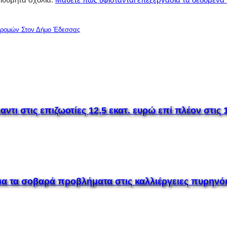
αδρομών Στον Δήμο Έδεσσας
ι στις επιζωοτίες 12,5 εκατ. ευρώ επί πλέον στις 1
για τα σοβαρά προβλήματα στις καλλιέργειες πυρην